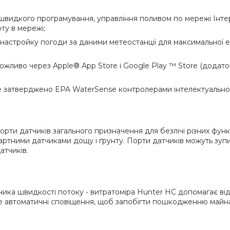
 швидкого програмування, управління поливом по мережі Інте
ту в мережі;
 настройку погоди за даними метеостанції для максимальної е
жливо через Apple® App Store і Google Play ™ Store (додаток
ise затверджено EPA WaterSense контролерами інтелектуально
ти датчиків загального призначення для безлічі різних функ
ндартними датчиками дощу і ґрунту. Порти датчиків можуть зуп
атчиків.
ника швидкості потоку - витратоміра Hunter НС допомагає ві
те автоматичні сповіщення, щоб запобігти пошкодженню майн