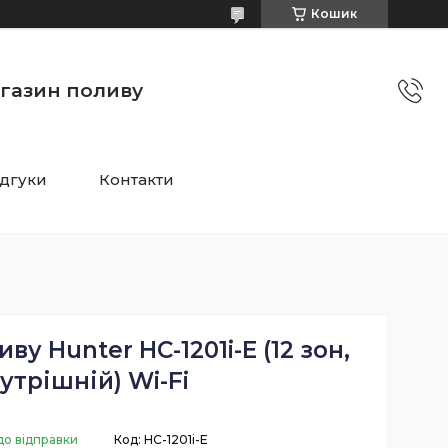
Кошик
агазин поливу
ідгуки
Контакти
у Hunter HC-1201i-E (12 зон,
утрішній) Wi-Fi
до відправки
Код:
HC-1201i-E