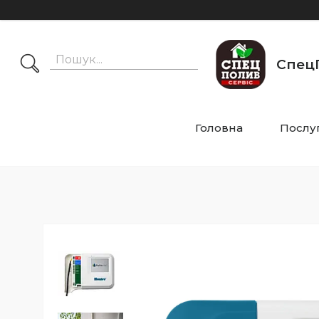
СпецП
Головна
Послу