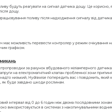
ливу будуть реагувати на сигнал датчика дощу. Це корисно, 
після дощу.
працьовування поливу після надходження сигналу від датчика
ч має можливість перевести контролер у режим очікування на з
ючим графіком.
АМИКАНЬ
ктропроводки за рахунок вбудованого міліамперного датчика 
 напруги на електромагнітний клапан проблемної зони припиняє
надто низький, Hydrawise попередить вас і повідомить, який
о, як буде завдано шкоди рослинам.
вий інтервал від 0 до 6 годин між двома послідовними зона
ироко використовується в системах з накопичувальними водн