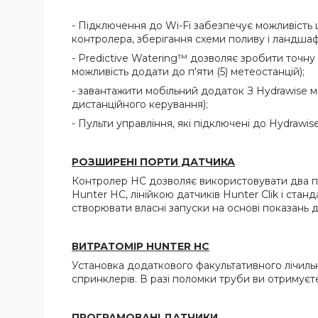
- Підключення до Wi-Fi забезпечує можливість
контролера, зберігання схеми поливу і ландшаф
- Predictive Watering™ дозволяє зробити точну
можливість додати до п'яти (5) метеостанцій);
- завантажити мобільний додаток З Hydrawise мо
дистанційного керування);
- Пульти управління, які підключені до Hydraw
РОЗШИРЕНІ ПОРТИ ДАТЧИКА
Контролер HC дозволяє використовувати два пор
Hunter HC, лінійкою датчиків Hunter Clik і ста
створювати власні запуски на основі показань д
ВИТРАТОМІР
HUNTER
HC
Установка додаткового факультативного лічиль
спринклерів. В разі поломки труби ви отримує
ПРОГРАМОВАНІ ДАТЧИКИ