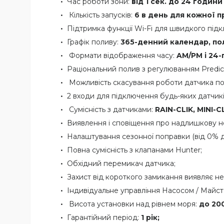
Час роботи зони:
від 1 сек. до 24 години
Кількість запусків:
6 в день для кожної п
Підтримка функції Wi-Fi для швидкого під
Графік поливу:
365-денний календар, пол
Формати відображення часу:
AM/PM і 24
Раціональний полив з регулюванням Predic
Можливість скасування роботи датчика по
2 входи для підключення будь-яких датчикі
Сумісність з датчиками:
RAIN-CLIK, MINI-C
Виявлення і сповіщення про надлишкову не
Налаштування сезонної поправки (від 0% 
Повна сумісність з клапанами Hunter;
Обхідний перемикач датчика;
Захист від короткого замикання виявляє н
Індивідуальне управління Насосом / Майст
Висота установки над рівнем моря:
до 200
Гарантійний період:
1 рік;