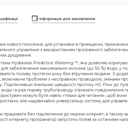
цифікації
Інформація для замовлення
ння нового покоління, для установки в приміщенні, призначени
даленого управління з використанням програмного забезпечен
емах дощування.
тема Hydrawise Predictive Watering ™, яка дозволяє коригува
ті для забезпечення максимальної економії (до 50 %) води, у 
ривалість поливу протягом року без втручання людини. З дод
 включаючи проблеми з несправною проводкою, змінами прогр
у. Підключивши лічильник швидкості протоку HC-Flow до пуль
 води і в разі пориву трубопроводу отримати повідомлення п
ористувачі можуть бути навіть «тільки для читання», щоб вони
ористанні, але надзвичайно універсальну систему для управлі
ж працювати без підключення до мережі інтернет, в такому 
тності інтернету програматор запустить полив за останніми н