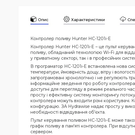
Опис
Характеристики
Спе
Контролер поливу Hunter HC-1201i-E
Контролер Hunter HC-1201i-E – це пульт керува
поливу, обладнаний технологією Wi-Fi для від
у приватному секторі, так і в професійних сист
В програматор HC-1201i-E встановлена нова сис
температури, ймовірність дощу, вітру і вологос
запрограмовані хронологічно і не регулюють т
інформаційне зведення про роботу контролера,
доступні для перегляду в режимі реального час
просту і ефективну систему моніторингу потоку
контролера можуть входити різні користувачі. К
конфігурацію. ЗА Hydrawise надає просту у вик
необхідності відвідування об'єкта.
Пульт керування поливом HC-1201i-E може тако
графік поливу в пам'яті контролера. При відсу
сервером.