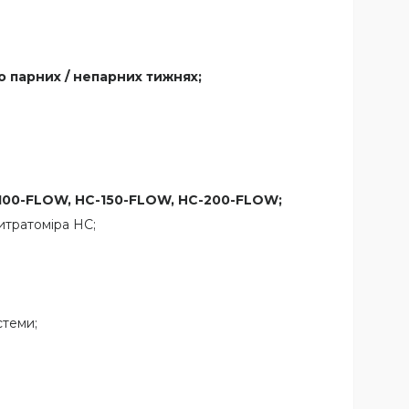
о парних / непарних тижнях;
100-
FLOW,
HC-150-
FLOW,
HC-200-
FLOW;
итратоміра НС;
стеми;