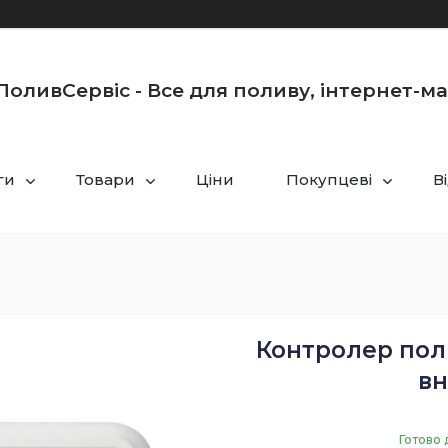
оливСервіс - Все для поливу, інтернет-м
ги
Товари
Ціни
Покупцеві
В
Контролер полив
вн
Готово 