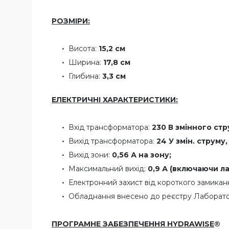
РОЗМІРИ:
Висота:
15,2 см
Ширина:
1
7,8 см
Глибина:
3,3 см
ЕЛЕКТРИЧНІ ХАРАКТЕРИСТИКИ:
Вхід трансформатора:
230 В змінного стру
Вихід трансформатора:
24 У змін. струму, 
Вихід зони:
0,56 А на зону;
Максимальний вихід:
0,9 А (включаючи л
Електронний захист від короткого замикан
Обладнання внесено до реєстру Лабораторі
ПРОГРАМНЕ ЗАБЕЗПЕЧЕННЯ HYDRAWISE
®