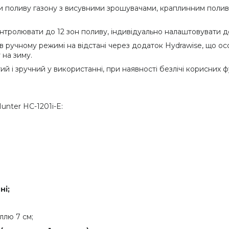
 поливу газону з висувними зрошувачами, краплинним поливом
онтролювати до 12 зон поливу, індивідуально налаштовувати д
 в ручному режимі на відстані через додаток Hydrawise, що о
 на зиму.
ий і зручний у використанні, при наявності безлічі корисних 
nter HC-1201i-E:
ні;
ллю 7 см;