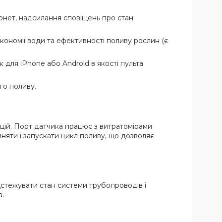
рнет, надсилання сповіщень про стан
кономії води та ефективності поливу рослин (є
 для iPhone або Android в якості пульта
го поливу.
цій. Порт датчика працює з витратомірами
иняти і запускати цикл поливу, що дозволяє
дстежувати стан системи трубопроводів і
а.