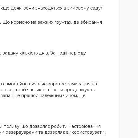
якщо деякі зони знаходяться в зимовому саду/
. Що корисно на важких ґрунтах, де вбирання
адану кількість днів. За події періоду
і самостійно виявляє коротке замикання на
ться, в той час, як інші зони продовжують
 клапан не працює належним чином. Це
ми поливу, що дозволяє робити настроювання
ими резервуарами та дозволяє використовувати