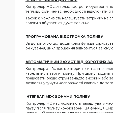
Контролер HC дозволяє настроїти будь зони по
теплиці, коли немає необхідності відключати їх 
Також є можливість налаштувати затримку на с
вологи відбувається дуже повільно.
ПРОГРАМОВАНА ВІДСТРОЧКА ПОЛИВУ
За допомогою цієї додаткової функції користува
очікування, цикл зрошення відновиться за існу
АВТОМАТИЧНИЙ ЗАХИСТ ВІД КОРОТКИХ З
Контролер здійснює моніторинг сигнальної еле
кабельній лінії зони поливу. При цьому подача
працювати. Якщо струм занадто високий або за
дозволяє усунути несправності клапана до тог
ІНТЕРВАЛ МІЖ ЗОНАМИ ПОЛИВУ
Контролер HC має можливість налаштувати часо
паузу після поливу кожної зони. Ця функція ш