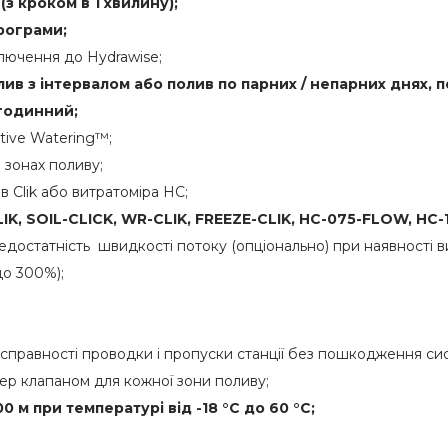
 (з кроком в 1 хвилину);
рограми;
ключення до Hydrawise;
ив з інтервалом або полив по парних / непарних днях, п
-годинний;
tive Watering™;
 зонах поливу;
в Clik або витратоміра HC;
LIK, SOIL-CLICK, WR-CLIK, FREEZE-CLIK,
HC-075-
FLOW,
HC-
достатність швидкості потоку (опціонально) при наявності в
до 300%);
есправності проводки і пропуски станції без пошкодження си
ер клапаном для кожної зони поливу;
0 м при температурі від -18 °C до 60 °C;