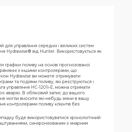
й для управління середніх і великих систем
ня Hydrawise® від Hunter. Використовується як
ти графіки поливу на основі прогнозованої
порівнянні з іншими контролерами, що
атком Hydrawise ви можете отримувати
ами та подіями поливу, які реєструються і
та управління HC-1201i-E, можна отримати
ро аварію. В обліковий запис до вашого
 не могли вносити які-небудь зміни в вашу
ння контролерами поливу клієнтів без
випадку буде використовуватися хронологічний
алаштуваннями, синхронізованим з хмарним