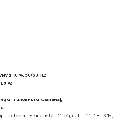
му ± 10 %, 50/60 Гц;
1,0 А;
анцюг головного клапана);
ня;
ї по Техніці Безпеки UL (США), cUL, FCC, CE, RCM;