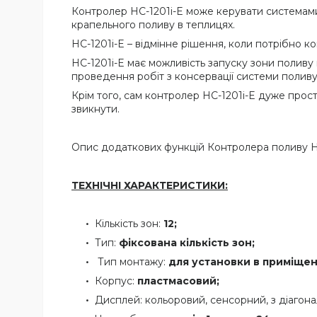
Контролер HC-1201i-E може керувати системами
крапельного поливу в теплицях.
HC-1201i-E – відмінне рішення, коли потрібно к
HC-1201i-E має можливість запуску зони поливу
проведення робіт з консервації системи поливу
Крім того, сам контролер HC-1201i-E дуже прост
звикнути.
Опис додаткових функцій Контролера поливу Hu
ТЕХНІЧНІ ХАРАКТЕРИСТИКИ:
Кількість зон:
12;
Тип:
фіксована кількість зон;
Тип монтажу:
для установки в приміщен
Корпус:
пластмасовий;
Дисплей: кольоровий, сенсорний, з діагона