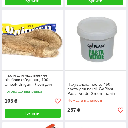
Купити
Купити
Пакля для ущільнення
різьбових з'єднань, 100 г,
Unipak Unigarn. Льон для
Пакувальна паста, 450 г,
металевих фітингів
паста для паклі, GoPlast
Готово до відправки
Pasta Verde Green, Італія
105
Немає в наявності
₴
257
₴
Купити