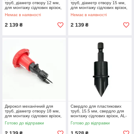
труб, діаметр отвору 12 мм,
труб, діаметр отвору 15 мм,
для монтажу сідлових врізок,
для монтажу сідлових врізок,
діркопробивач Twist Punch
діркопробивач Twist Punch
Немає в наявності
Немає в наявності
TP-12
TP-15
2 139
2 139
₴
₴
Дирокол механічний для
Свердло для пластикових
труб, діаметр отвору 18 мм,
труб, 15.5 мм, свердло для
для монтажу сідлових врізок,
монтажу сідлових врізок, AL-
діркопробивач Twist Punch
Magor (Ізраїль)
Готово до відправки
Готово до відправки
TP-18
2 139
1 528
₴
₴