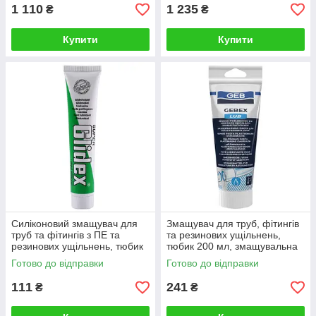
1 110
1 235
₴
₴
Купити
Купити
Силіконовий змащувач для
Змащувач для труб, фітингів
труб та фітингів з ПЕ та
та резинових ущільнень,
резинових ущільнень, тюбик
тюбик 200 мл, змащувальна
50 г, UNIPAK
паста Gebex. Франція
Готово до відправки
Готово до відправки
111
241
₴
₴