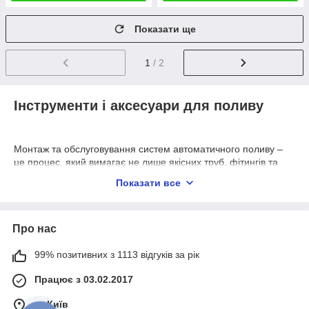
Показати ще
1
/ 2
Інструменти і аксесуари для поливу
Монтаж та обслуговування систем автоматичного поливу –
це процес, який вимагає не лише якісних труб, фітингів та
дощувачів, але й спеціальних інструментів та допоміжних
Показати все
аксесуарів. Саме вони забезпечують правильну установку
обладнання, герметичність з’єднань і довгий термін служби
всієї системи. У нашому інтернет-магазині ви знайдете
широкий асортимент інструментів і аксесуарів для
Про нас
професійного та побутового використання.
99% позитивних з 1113 відгуків за рік
Труборізи та фаскознімачі
Працює з 03.02.2017
Для роботи з поліетиленовими та поліпропіленовими
м. Київ