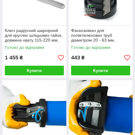
Ключ радіусний шарнірний
Фаскознімач для
для круглих шліцьових гайок,
поліетиленових труб
довжина хвату 115-220 мм,
діаметром 20 - 63 мм,
для муфт діаметром від 63
фаскоріз для ПП, ПНД труб
Готово до відправки
Готово до відправки
до 110 мм, КЗСМІ (СРСР)
1 455
443
₴
₴
Купити
Купити