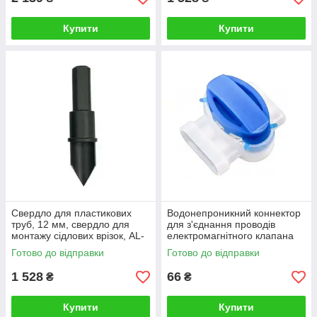
Купити
Купити
Свердло для пластикових
Водонепроникний коннектор
труб, 12 мм, свердло для
для з'єднання проводів
монтажу сідлових врізок, AL-
електромагнітного клапана
Magor (Ізраїль)
Scotchlok 314,
Готово до відправки
Готово до відправки
гелезаповнений
1 528
66
₴
₴
Купити
Купити