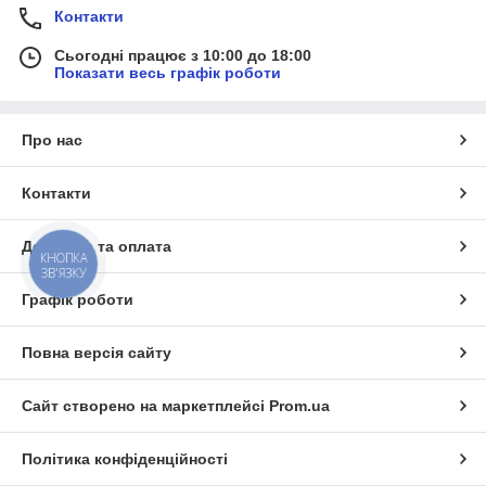
Манометри з гліцерином
— для роботи в умовах
Контакти
вібрацій.
Сьогодні працює з 10:00 до 18:00
Показати весь графік роботи
Ми пропонуємо прилади різних діапазонів вимірювань,
корпусів та способів підключення, щоб ви могли підібрати
оптимальний варіант під свою систему.
Про нас
Замовляйте манометри у нас — і забезпечте точний
контроль тиску для безпечної та стабільної роботи
Контакти
обладнання.
Доставка та оплата
КНОПКА
ЗВ'ЯЗКУ
Графік роботи
Повна версія сайту
Сайт створено на маркетплейсі
Prom.ua
Політика конфіденційності