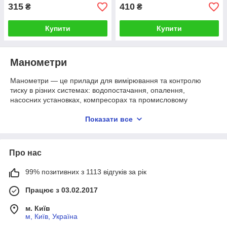
315
410
₴
₴
Купити
Купити
Манометри
Манометри — це прилади для вимірювання та контролю
тиску в різних системах: водопостачання, опалення,
насосних установках, компресорах та промисловому
обладнанні. Вони допомагають своєчасно виявляти
відхилення від норми та запобігати поломкам.
Показати все
Види:
Про нас
Механічні манометри
— прості у використанні та
надійні.
99% позитивних з 1113 відгуків за рік
Електронні манометри
— з високою точністю
Працює з 03.02.2017
вимірювань.
Вакуумметри та комбіновані моделі
— для
м. Київ
контролю тиску і розрідження.
м, Київ, Україна