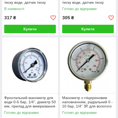
тиску води, датчик тиску
тиску води, датчик тиску
води, Pedrollo (Італія)
води, Pedrollo (Італія)
В наявності
Готово до відправки
317
305
₴
₴
Купити
Купити
Фронтальний манометр для
Манометр з гліцериновим
води 0-6 бар, 1/4", діаметр 50
наповненням, радіальний 0 -
мм, прилад для вимірювання
10 бар, 1/4" ЗР, для вологого
тиску води, Pedrollo MC-6
середовища
Готово до відправки
Готово до відправки