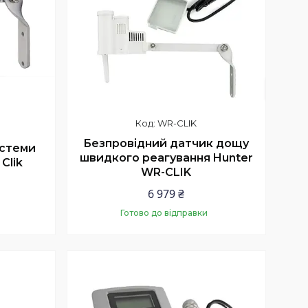
WR-CLIK
Безпровідний датчик дощу
истеми
швидкого реагування Hunter
Clik
WR-CLIK
6 979 ₴
Готово до відправки
Купити