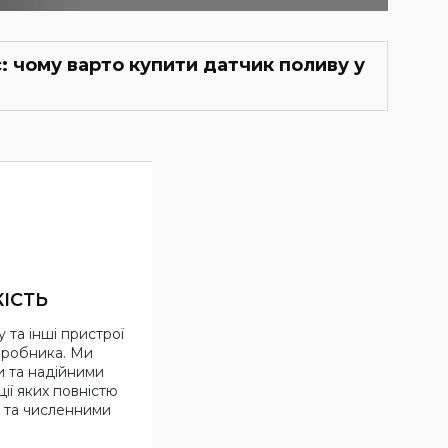
: чому варто купити датчик поливу у
ІСТЬ
 та інші пристрої
иробника. Ми
и та надійними
ії яких повністю
м та численними