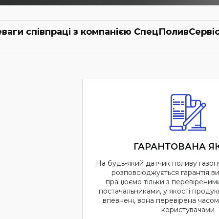
ваги співпраці з компанією СпецПоливСервіс
ГАРАНТОВАНА ЯК
На будь-який датчик поливу газону
розповсюджується гарантія в
працюємо тільки з перевіреним
постачальниками, у якості продукц
впевнені, вона перевірена часо
користувачами