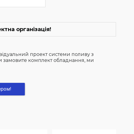
ктна організація!
відуальний проект системи поливу з
ви замовите комплект обладнання, ми
ером!