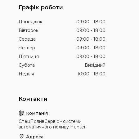
Графік роботи
Понеділок
09:00
18:00
Вівторок
09:00
18:00
Середа
09:00
18:00
Четвер
09:00
18:00
Пʼятниця
09:00
18:00
Субота
Вихідний
Неділя
10:00
18:00
СпецПоливСервіс - cистеми
автоматичного поливу Hunter.