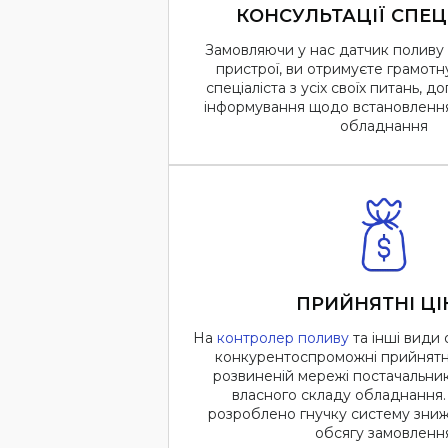
КОНСУЛЬТАЦІЇ СПЕЦ
Замовляючи у нас датчик поливу 
пристрої, ви отримуєте грамотн
спеціаліста з усіх своїх питань, д
інформування щодо встановлення 
обладнання
ПРИЙНЯТНІ ЦІ
На
контролер поливу
та інші види
конкурентоспроможні прийнятні
розвиненій мережі постачальник
власного складу обладнання. 
розроблено гнучку систему зниж
обсягу замовленн