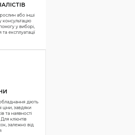
ІАЛІСТІВ
рослин або інші
у консультацію
опомогу у виборі,
та експлуатації
НИ
 обладнання діють
 ціни, завдяки
ів та наявності
Для клієнтів
ок, залежно від
я