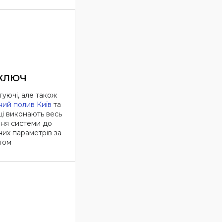
 КЛЮЧ
уючі, але також
ний полив Київ
та
ці виконають весь
ння системи до
их параметрів за
том