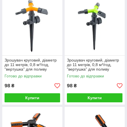
навіть при невеликому тиску води в
системі, підійдуть для будь-яких задач.
Спеціалісти компанії «СпецПоливСервіс»
проконсультують та допоможуть підібрати
оптимальні зрошувачі для поливу, з
врахуванням індивідуальних потреб!
В каталог!
Зрошувач круговий, діаметр
Зрошувач круговий, діаметр
до 11 метрів, 0,8 м³/год,
до 11 метрів, 0,8 м³/год,
"вертушка" для поливу
"вертушка" для поливу
городу, саду, газону на ніжці
городу, саду, газону на ніжці
Готово до відправки
Готово до відправки
"Промінь"
"Промінь"
98
98
₴
₴
Чому купити вертушку для поливу
Купити
Купити
варто в інтернет-магазині
«СпецПоливСервіс»