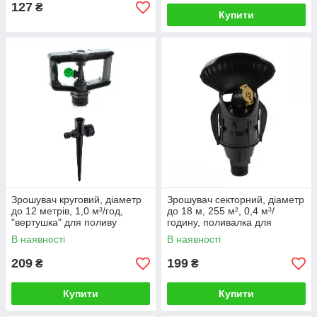
127
₴
Купити
04.
ДОСТАВКА ЗАМОВЛЕННЯ
Отримати товар можна у своєму місті у зручному
відділенні перевізника – Нової Пошти або за
вказаною адресою кур'єром.
Зрошувач круговий, діаметр
Зрошувач секторний, діаметр
до 12 метрів, 1,0 м³/год,
до 18 м, 255 м², 0,4 м³/
"вертушка" для поливу
годину, поливалка для
городу, саду, газону
городу, саду, газону, без
В наявності
В наявності
регульована "Римський
ніжки "Кобра"
Зв'язатися з менеджером!
фрегат"
209
199
₴
₴
Купити
Купити
Надаємо вигідні знижки в залежності від