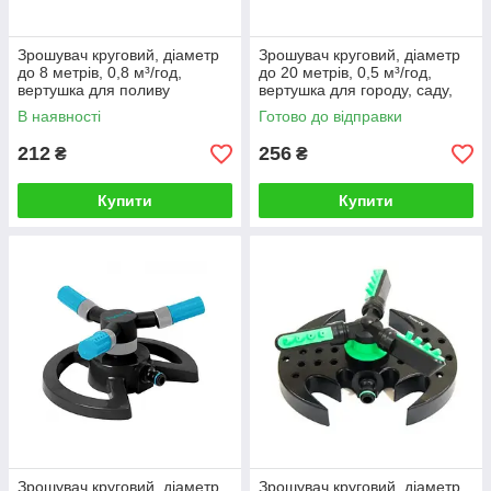
зробимо додаткову знижку
Зрошувач круговий, діаметр
Зрошувач круговий, діаметр
до 8 метрів, 0,8 м³/год,
до 20 метрів, 0,5 м³/год,
вертушка для поливу
вертушка для городу, саду,
"Метелик зелений"
газону на підставці "Яструб"
В наявності
Готово до відправки
212
256
₴
₴
Купити
Купити
ТОВАРИ В НАЯВНОСТІ
Всі товари, представлені в каталозі, є в
наявності на нашому складі, завдяки чому
ми швидко обробляємо заявки та передаємо
замовлення на відправлення в мінімальні
терміни
Відгуки клієнтів
Зрошувач круговий, діаметр
Зрошувач круговий, діаметр