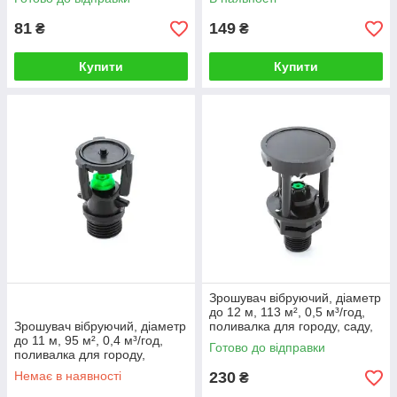
"Батерфляй"
81
149
₴
₴
ПОГОДЖЕННЯ ДЕТАЛЕЙ
Купити
Купити
Менеджер опрацює заявку, зв'яжеться з клієнтом
для обговорення деталей та підтвердження
замовлення.
03.
ФІНАНСОВИЙ РОЗРАХУНОК
Зрошувач вібруючий, діаметр
до 12 м, 113 м², 0,5 м³/год,
Сплатити замовлення можна безготівковим
Зрошувач вібруючий, діаметр
поливалка для городу, саду,
розрахунком за реквізитами, переказом суми на
до 11 м, 95 м², 0,4 м³/год,
газону "Куб 5"
Готово до відправки
поливалка для городу,
картку або вибрати післяплату за фактом
газону, саду "Куб 3"
отримання.
Немає в наявності
230
₴