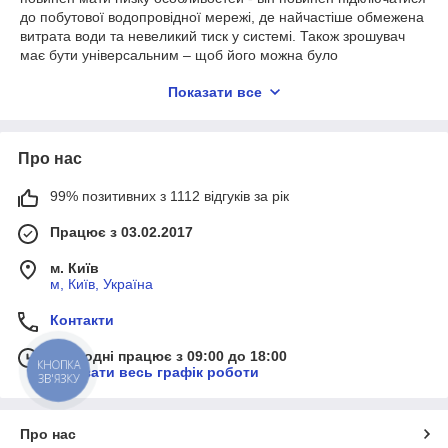
до побутової водопровідної мережі, де найчастіше обмежена
витрата води та невеликий тиск у системі. Також зрошувач
має бути універсальним – щоб його можна було
використовувати для поливу газону, городу чи саду. Для цих
Показати все
цілей ідеально підходять вертушки для поливу. Завдяки тому,
що вертушка під час поливу крутиться, зрошувач споживає
невелику кількість води, а полив відбувається максимально
рівномірно без утворення сухих непокритих зон під
Про нас
зрошувачем.
99% позитивних з 1112 відгуків за рік
Переваги вертушок для поливу
Працює з 03.02.2017
м. Київ
Простота використання
м, Київ, Україна
Швидке підключення до садового шланга
Контакти
Невелике споживання води при великому радіусу
покриття
Сьогодні працює з 09:00 до 18:00
КНОПКА
Показати весь графік роботи
ЗВ'ЯЗКУ
Низький оптимальний тиск для роботи (від 1 до 2 бар
і більше)
Універсальність - вертушки підходять для поливу
Про нас
городу, газону та саду