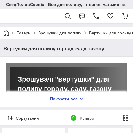
СпецПоливСервіс - Все для поливу, інтернет-магазин поли
Товари
Зрошувачі для поливу
Вертушки для поливу г
Вертушки для поливу городу, саду, газону
Зрошувачі "вертушки" для
поливу городу, саду, газону
Показати все
Зрошувачі для поливу (вертушки)
застосовуються для ефективного та
Сортування
0
Фільтри
рівномірного зрошення ділянки! Зрошувачі
споживають небагато води і працюють