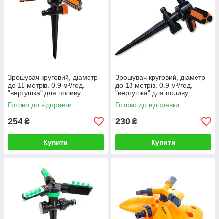
ПРИЙНЯТНІ ЦІНИ
Зрошувач круговий, діаметр
Зрошувач круговий, діаметр
Наша компанія працює з розвиненою
до 11 метрів, 0,9 м³/год,
до 13 метрів, 0,9 м³/год,
"вертушка" для поливу
"вертушка" для поливу
мережею постачальників та має власний
городу, саду, газону на ніжці
городу, саду, газону на ніжці
склад обладнання, що дозволяє нам
Готово до відправки
Готово до відправки
"Рубікон"
"TRIO"
продавати
зрошувач для поливу
254
230
₴
₴
статичний
та інші товари за доступними,
конкурентними цінами
Купити
Купити