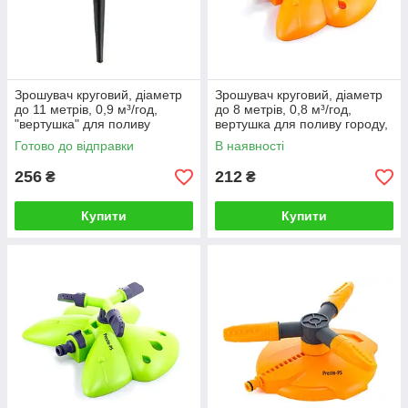
ПЕРСОНАЛЬНИЙ ПІДХІД
Фахівці індивідуально працюють з кожним
клієнтом, підказують, які вертушки для
поливу городу і газону підійдуть кожному,
глибоко вникають у проблему, що дозволяє
Зрошувач круговий, діаметр
Зрошувач круговий, діаметр
до 11 метрів, 0,9 м³/год,
до 8 метрів, 0,8 м³/год,
професійно вирішити будь-яке завдання
"вертушка" для поливу
вертушка для поливу городу,
клієнта
городу, саду, газону на ніжці
саду, газону на підставці
Готово до відправки
В наявності
"Рубікон Green"
"Метелик"
256
212
₴
₴
Купити
Купити
ПІДГОТОВКА ПРОЕКТУ
Наші співробітники надають послуги з
проектування системи поливу для
мешканців усієї України. Ми розробимо
комплексний проект системи, а якщо
покупець замовить комплект обладнання, ми