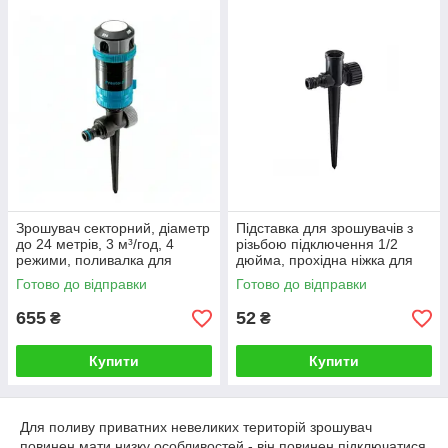
обсягу замовлення!
Зрошувач секторний, діаметр
Підставка для зрошувачів з
до 24 метрів, 3 м³/год, 4
різьбою підключення 1/2
режими, поливалка для
дюйма, прохідна ніжка для
городу, саду, газону на ніжці
поливалок
Готово до відправки
Готово до відправки
"Модуль"
655
52
₴
₴
Купити
Купити
Для поливу приватних невеликих територій зрошувач
повинен мати низку особливостей - він повинен підключатися