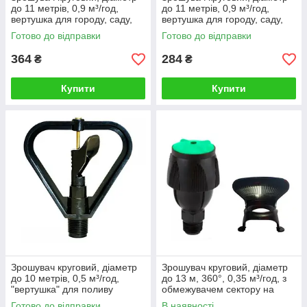
до 11 метрів, 0,9 м³/год,
до 11 метрів, 0,9 м³/год,
вертушка для городу, саду,
вертушка для городу, саду,
газону на підставці
газону на підставці "Рубікон
Готово до відправки
Готово до відправки
Як купити вертушки для поливу городу,
"AquaSpin"
Green"
саду, газону?
364
284
₴
₴
Купити
Купити
01.
ОФОРМЛЕННЯ ЗАМОВЛЕННЯ
Оформити замовлення можна через кошик сайту,
у месенджерах або телефонному режимі.
Зрошувач круговий, діаметр
Зрошувач круговий, діаметр
02.
до 10 метрів, 0,5 м³/год,
до 13 м, 360°, 0,35 м³/год, з
"вертушка" для поливу
обмежувачем сектору на
городу, саду, газону
180°, без ніжки, Mega Net
Готово до відправки
В наявності