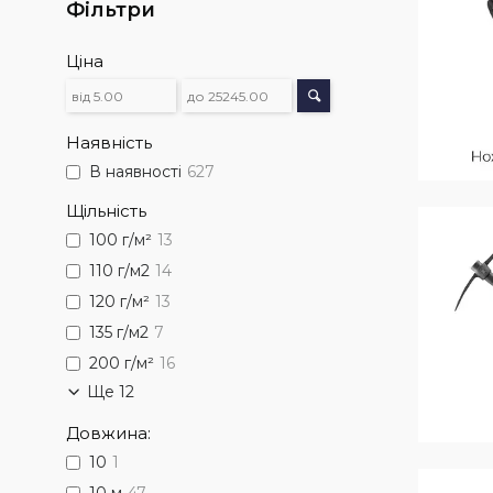
Фільтри
Ціна
Наявність
В наявності
627
Щільність
100 г/м²
13
110 г/м2
14
120 г/м²
13
135 г/м2
7
200 г/м²
16
Ще 12
Довжина:
10
1