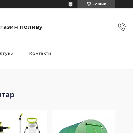
Кошик
агазин поливу
ідгуки
Контакти
нтар