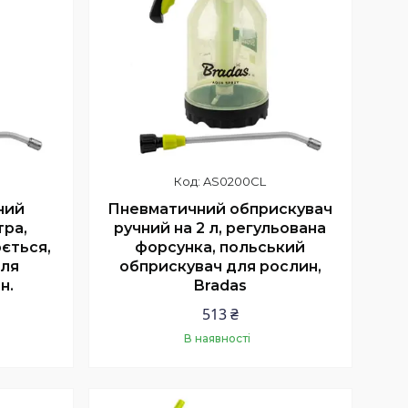
AS0200CL
ний
Пневматичний обприскувач
тра,
ручний на 2 л, регульована
ється,
форсунка, польський
для
обприскувач для рослин,
н.
Bradas
513 ₴
В наявності
Купити