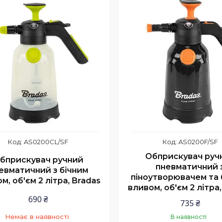
AS0200CL/SF
AS0200F/SF
Обприскувач руч
бприскувач ручний
пневматичний 
евматичний з бічним
піноутворювачем та 
м, об'єм 2 літра, Bradas
вливом, об'єм 2 літра
690 ₴
735 ₴
Немає в наявності
В наявності