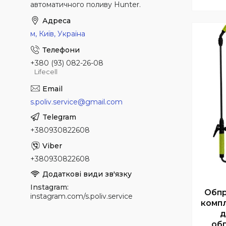
автоматичного поливу Hunter.
м, Київ, Україна
+380 (93) 082-26-08
Lifecell
s.poliv.service@gmail.com
+380930822608
+380930822608
Instagram
Обпр
instagram.com/s.poliv.service
компл
д
обп