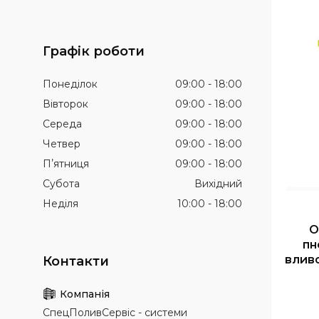
Графік роботи
Понеділок
09:00
18:00
Вівторок
09:00
18:00
Середа
09:00
18:00
Четвер
09:00
18:00
Пʼятниця
09:00
18:00
Субота
Вихідний
Неділя
10:00
18:00
О
пн
вливо
СпецПоливСервіс - cистеми