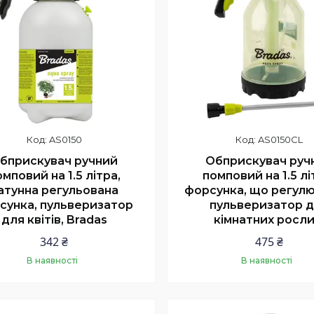
AS0150
AS0150CL
бприскувач ручний
Обприскувач руч
мповий на 1.5 літра,
помповий на 1.5 лі
атунна регульована
форсунка, що регулю
сунка, пульверизатор
пульверизатор 
для квітів, Bradas
кімнатних росли
342 ₴
475 ₴
В наявності
В наявності
Купити
Купити