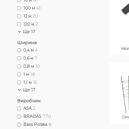
10 м
47
100 м
41
12 м
20
120 м
2
Ще 17
Ширина:
0,4 м
4
0,6 м
7
0,8 м
10
1 м
18
1,1 м
15
Ще 17
Виробник:
ASA
2
BRADAS
770
Bass Polska
8