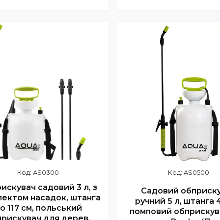
+380 (93) 082-26-08
Купити
Lifecell
AS0300
AS0500
искувач садовий 3 л, з
Садовий обприск
ектом насадок, штанга
ручний 5 л, штанга 
о 117 см, польський
помповий обприскув
рискувач для дерев,