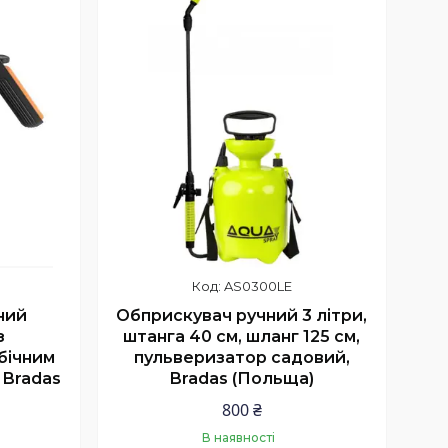
AS0300LE
ний
Обприскувач ручний 3 літри,
з
штанга 40 см, шланг 125 см,
бічним
пульверизатор садовий,
, Bradas
Bradas (Польща)
800 ₴
В наявності