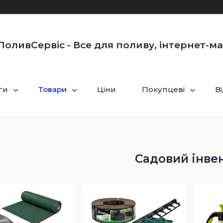
оливСервіс - Все для поливу, інтернет-м
ги
Товари
Ціни
Покупцеві
В
Садовий інве