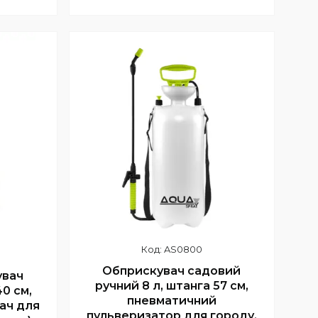
Купити
AS0800
Обприскувач садовий
увач
ручний 8 л, штанга 57 см,
40 см,
пневматичний
ач для
пульверизатор для городу,