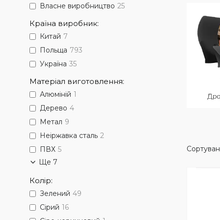
Власне виробництво
25
Країна виробник:
Китай
7
Польща
793
Україна
35
Матеріал виготовлення:
Алюміній
1
Дерево
4
Метал
9
Неіржавка сталь
2
ПВХ
5
Ще 7
Колір:
Зелений
49
Сірий
16