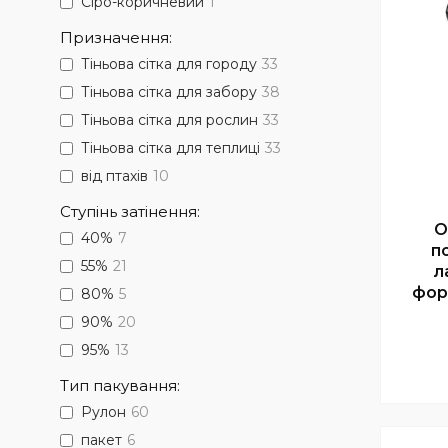
Сіро-коричневий
1
Призначення:
Тіньова сітка для городу
33
Тіньова сітка для забору
38
Тіньова сітка для рослин
33
Тіньова сітка для теплиці
33
від птахів
10
Ступінь затінення:
О
40%
7
по
55%
21
л
фор
80%
5
90%
20
95%
13
Тип пакування:
Рулон
60
пакет
6