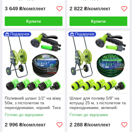
бар (комплект поливу)
поливу)
3 649
2 822
₴/комплект
₴/комплект
Купити
Купити
Подарунок
Подарунок
Поливний шланг 1/2" на візку
Шланг для поливу 5/8" на
50м, з пістолетом та
котушці 25 м, з пістолетом та
перехідниками, чорний. Тиск
перехідниками, зелений.
до 8 бар (комплект поливу)
Тиск до 6 бар (комплект)
Готово до відправки
Готово до відправки
2 996
2 288
₴/комплект
₴/комплект