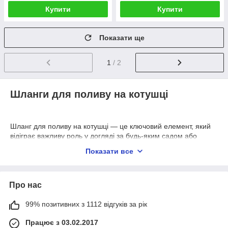
Купити
Купити
Показати ще
1
/ 2
Шланги для поливу на котушці
Шланг для поливу на котушці — це ключовий елемент, який
відіграє важливу роль у догляді за будь-яким садом або
городом. Він забезпечує не тільки зручність, але й
Показати все
ефективність при поливі рослин, що є критично важливим
для підтримки їхнього здоров'я та благополуччя.
Цей інструмент значно спрощує процес поливу, дозволяючи
Про нас
вам легко доставити воду до рослин на ділянці. Завдяки
котушці, шланг можна легко намотувати та розмотувати, що
99% позитивних з 1112 відгуків за рік
забезпечує його довговічність та запобігає заплутуванню.
Крім того, шланг для поливу на котушці допомагає
Працює з 03.02.2017
підтримувати порядок на вашій ділянці. Завдяки компактному