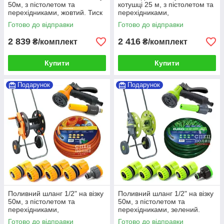
50м, з пістолетом та
котушці 25 м, з пістолетом та
перехідниками, жовтий. Тиск
перехідниками,
до 8 бар (комплект поливу)
помаранчевий. Тиск до 12
Готово до відправки
Готово до відправки
бар (комплект)
2 839
2 416
₴/комплект
₴/комплект
Купити
Купити
Подарунок
Подарунок
Поливний шланг 1/2" на візку
Поливний шланг 1/2" на візку
50м, з пістолетом та
50м, з пістолетом та
перехідниками,
перехідниками, зелений.
помаранчевий. Тиск до 12
Тиск до 6 бар (комплект
Готово до відправки
Готово до відправки