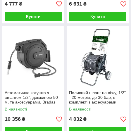
4 777
6 631
₴
₴
Купити
Купити
Автоматична котушка з
Поливний шланг на візку, 1/2"
шлангом 1/2", довжиною 50
- 20 метрів, до 30 бар, в
м, та аксесуарами, Bradas
комплекті з аксесуарами,
(Польща)
Bradas (Польща)
В наявності
В наявності
10 356
4 032
₴
₴