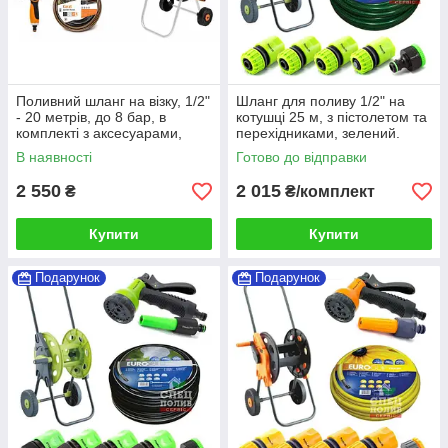
Поливний шланг на візку, 1/2"
Шланг для поливу 1/2" на
- 20 метрів, до 8 бар, в
котушці 25 м, з пістолетом та
комплекті з аксесуарами,
перехідниками, зелений.
Bradas (Польща)
Тиск до 6 бар (комплект)
В наявності
Готово до відправки
2 550
2 015
₴
₴/комплект
Купити
Купити
Подарунок
Подарунок