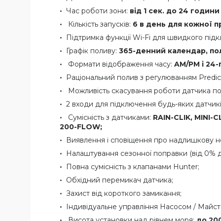
Час роботи зони:
від 1 сек. до 24 години
Кількість запусків:
6 в день для кожної п
Підтримка функції Wi-Fi для швидкого під
Графік поливу:
365-денний календар, пол
Формати відображення часу:
AM/PM і 24
Раціональний полив з регулюванням Predic
Можливість скасування роботи датчика по
2 входи для підключення будь-яких датчикі
Сумісність з датчиками:
RAIN-CLIK, MINI-C
200-FLOW;
Виявлення і сповіщення про надлишкову не
Налаштування сезонної поправки (від 0% 
Повна сумісність з клапанами Hunter;
Обхідний перемикач датчика;
Захист від короткого замикання;
Індивідуальне управління Насосом / Майст
Висота установки над рівнем моря:
до 200