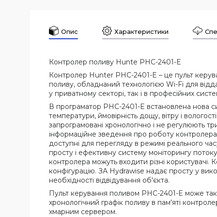
Опис
Характеристики
Спе
Контролер поливу Hunte PHC-2401-E
Контролер Hunter PHC-2401-E – це пульт керува
поливу, обладнаний технологією Wi-Fi для від
у приватному секторі, так і в професійних сист
В програматор PHC-2401-E встановлена нова сис
температури, ймовірність дощу, вітру і вологос
запрограмовані хронологічно і не регулюють т
інформаційне зведення про роботу контролера,
доступні для перегляду в режимі реального ча
просту і ефективну систему моніторингу потоку
контролера можуть входити різні користувачі. К
конфігурацію. ЗА Hydrawise надає просту у вик
необхідності відвідування об'єкта.
Пульт керування поливом PHC-2401-E може так
хронологічний графік поливу в пам'яті контроле
хмарним сервером.