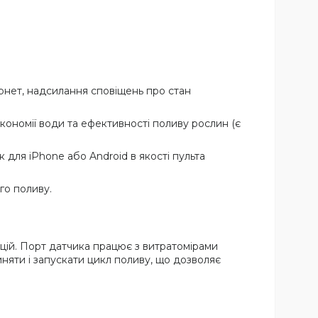
рнет, надсилання сповіщень про стан
кономії води та ефективності поливу рослин (є
 для iPhone або Android в якості пульта
го поливу.
цій. Порт датчика працює з витратомірами
иняти і запускати цикл поливу, що дозволяє