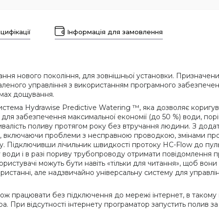
цифікації
Інформація для замовлення
ння нового покоління, для зовнішньої установки. Призначени
даленого управління з використанням програмного забезпечен
емах дощування.
тема Hydrawise Predictive Watering ™, яка дозволяє коригув
ті для забезпечення максимальної економії (до 50 %) води, по
ривалість поливу протягом року без втручання людини. З дод
 включаючи проблеми з несправною проводкою, змінами прогр
су. Підключивши лічильник швидкості протоку HC-Flow до пул
 води і в разі пориву трубопроводу отримати повідомлення п
ористувачі можуть бути навіть «тільки для читання», щоб вони
ористанні, але надзвичайно універсальну систему для управлі
ож працювати без підключення до мережі інтернет, в такому
ра. При відсутності інтернету програматор запустить полив з