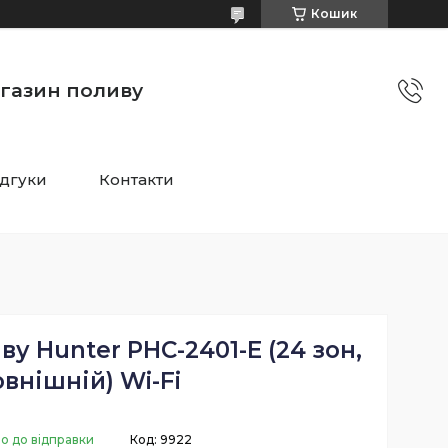
Кошик
агазин поливу
ідгуки
Контакти
у Hunter PHC-2401-E (24 зон,
овнішній) Wi-Fi
о до відправки
Код:
9922