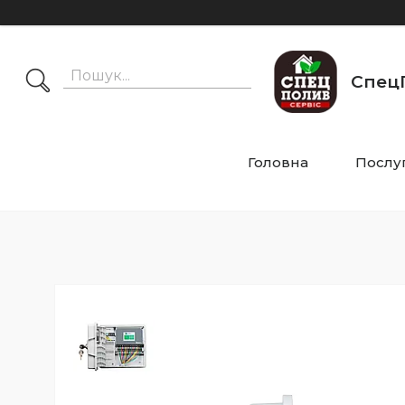
СпецП
Головна
Послу