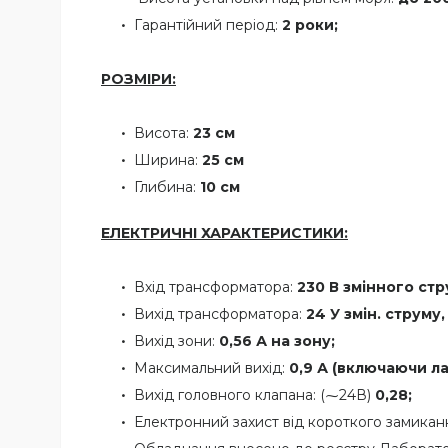
Гарантійний період:
2 роки;
РОЗМІРИ:
Висота:
23 см
Ширина:
25 см
Глибина:
10 см
ЕЛЕКТРИЧНІ ХАРАКТЕРИСТИКИ:
Вхід трансформатора:
230 В змінного стру
Вихід трансформатора:
24 У змін. струму, 
Вихід зони:
0,56 А на зону;
Максимальний вихід:
0,9 А (включаючи л
Вихід головного клапана: (⁓24В)
0,
28;
Електронний захист від короткого замикан