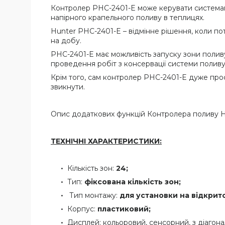
Контролер PHC-2401-E може керувати системами
напірного крапельного поливу в теплицях.
Hunter PHC-2401-E – відмінне рішення, коли по
на добу.
PHC-2401-E має можливість запуску зони поливу
проведення робіт з консервації системи поливу
Крім того, сам контролер PHC-2401-E дуже прост
звикнути.
Опис додаткових функцій Контролера поливу H
ТЕХНІЧНІ ХАРАКТЕРИСТИКИ:
Кількість зон:
24;
Тип:
фіксована кількість зон;
Тип монтажу:
для установки
на відкрито
Корпус:
пластиковий;
Дисплей: кольоровий, сенсорний, з діагона