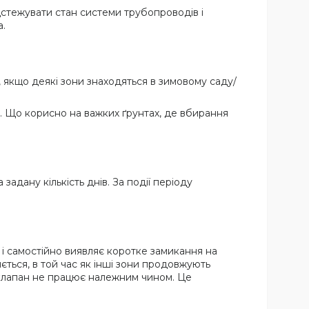
дстежувати стан системи трубопроводів і
а.
 якщо деякі зони знаходяться в зимовому саду/
. Що корисно на важких ґрунтах, де вбирання
адану кількість днів. За події періоду
і самостійно виявляє коротке замикання на
ється, в той час як інші зони продовжують
 клапан не працює належним чином. Це