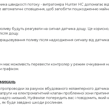
ника швидкості потоку - витратоміра Hunter НС допомагає ві
те автоматичні сповіщення, щоб запобігти пошкодженню майн
оливу будуть реагувати на сигнал датчика дощу. Це корисно,
після дощу.
працьовування поливу після надходження сигналу від датчика
ч має можливість перевести контролер у режим очікування на з
м графіком.
АМИКАНЬ
ктропроводки за рахунок вбудованого міліамперного датчика 
 напруги на електромагнітний клапан проблемної зони припиня
надто низький, Hydrawise попередить вас і повідомить, який
о, як буде завдано шкоди рослинам.