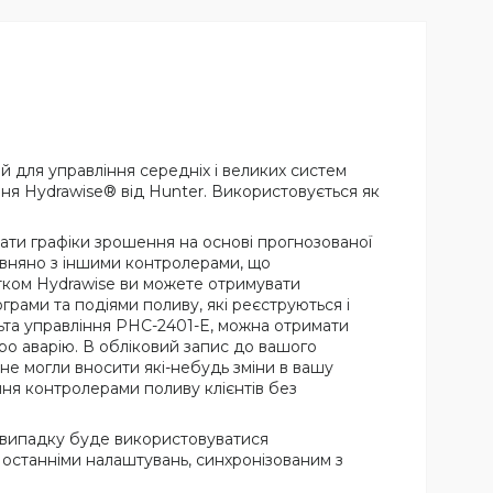
й для управління середніх і великих систем
ня Hydrawise® від Hunter. Використовується як
ати графіки зрошення на основі прогнозованої
рівняно з іншими контролерами, що
атком Hydrawise ви можете отримувати
ами та подіями поливу, які реєструються і
ьта управління PHC-2401-E, можна отримати
ро аварію. В обліковий запис до вашого
 не могли вносити які-небудь зміни в вашу
ння контролерами поливу клієнтів без
 випадку буде використовуватися
а останніми налаштувань, синхронізованим з