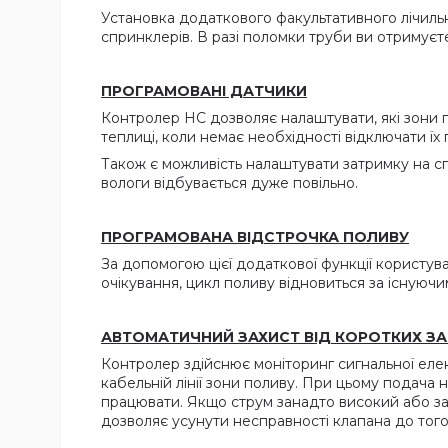
Установка додаткового факультативного лічиль
спринклерів. В разі поломки труби ви отримує
ПРОГРАМОВАНІ ДАТЧИКИ
Контролер HC дозволяє налаштувати, які зони п
теплиці, коли немає необхідності відключати їх 
Також є можливість налаштувати затримку на с
вологи відбувається дуже повільно.
ПРОГРАМОВАНА ВІДСТРОЧКА ПОЛИВУ
За допомогою цієї додаткової функції користува
очікування, цикл поливу відновиться за існуючи
АВТОМАТИЧНИЙ ЗАХИСТ ВІД КОРОТКИХ З
Контролер здійснює моніторинг сигнальної еле
кабельній лінії зони поливу. При цьому подача
працювати. Якщо струм занадто високий або за
дозволяє усунути несправності клапана до тог