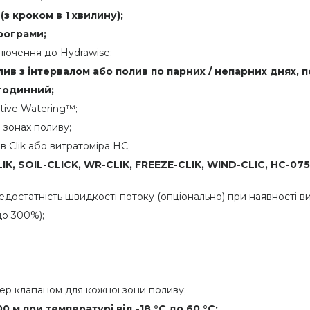
 (з кроком в 1 хвилину);
рограми;
ключення до Hydrawise;
ив з інтервалом або полив по парних / непарних днях, п
-годинний;
tive Watering™;
 зонах поливу;
в Clik або витратоміра HC;
LIK, SOIL-CLICK, WR-CLIK, FREEZE-CLIK,
WIND-
CLIC, HC-07
достатність швидкості потоку (опціонально) при наявності в
до 300%);
ер клапаном для кожної зони поливу;
0 м при температурі від -18 °C до 60 °C;