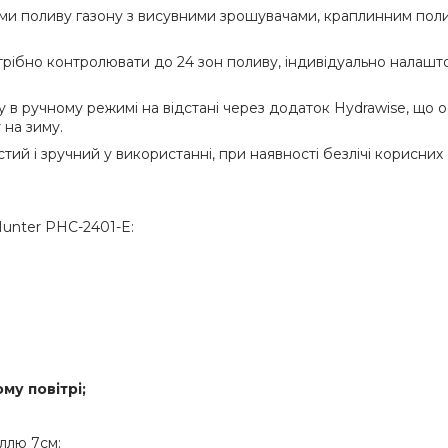
 поливу газону з висувними зрошувачами, краплинним поливо
трібно контролювати до 24 зон поливу, індивідуально налашт
 в ручному режимі на відстані через додаток Hydrawise, що 
 на зиму.
ий і зручний у використанні, при наявності безлічі корисних
unter PHC-2401-E:
му повітрі;
ллю 7см;