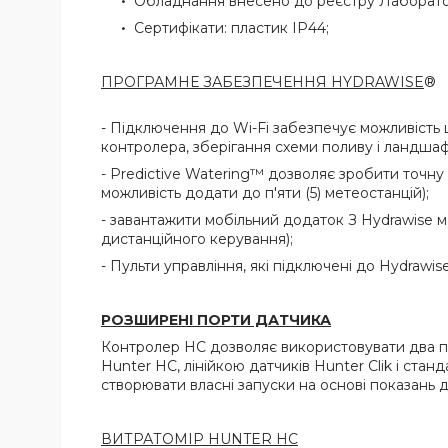
Обладнання внесено до реєстру Лабораторі
Сертифікати: пластик IP44;
ПРОГРАМНЕ ЗАБЕЗПЕЧЕННЯ HYDRAWISE
®
- Підключення до Wi-Fi забезпечує можливість
контролера, зберігання схеми поливу і ландшаф
- Predictive Watering™ дозволяє зробити точну
можливість додати до п'яти (5) метеостанцій);
- завантажити мобільний додаток З Hydrawise мо
дистанційного керування);
- Пульти управління, які підключені до Hydraw
РОЗШИРЕНІ ПОРТИ ДАТЧИКА
Контролер HC дозволяє використовувати два пор
Hunter HC, лінійкою датчиків Hunter Clik і ста
створювати власні запуски на основі показань д
ВИТРАТОМІР HUNTER HC