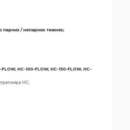
о парних / непарних тижнях;
5-FLOW, HC-100-FLOW, HC-150-FLOW, HC-
итратоміра НС;