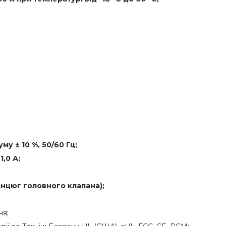
му ± 10 %, 50/60 Гц;
1,0 А;
анцюг головного клапана);
ня;