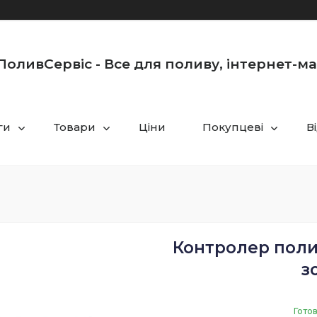
оливСервіс - Все для поливу, інтернет-м
ги
Товари
Ціни
Покупцеві
В
Контролер полив
з
Готов