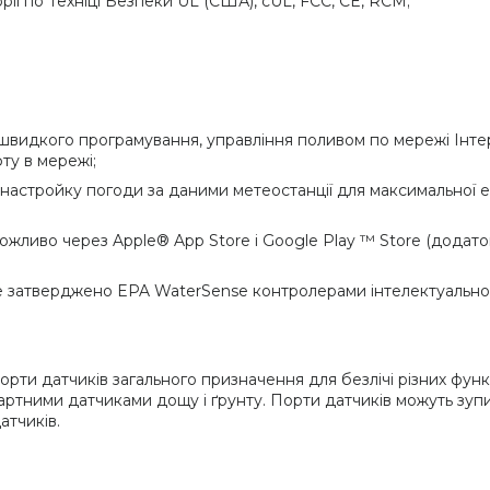
ї по Техніці Безпеки UL (США), cUL, FCC, CE, RCM;
 швидкого програмування, управління поливом по мережі Інте
ту в мережі;
 настройку погоди за даними метеостанції для максимальної е
жливо через Apple® App Store і Google Play ™ Store (додаток
ise затверджено EPA WaterSense контролерами інтелектуально
ти датчиків загального призначення для безлічі різних функ
ндартними датчиками дощу і ґрунту. Порти датчиків можуть зуп
атчиків.