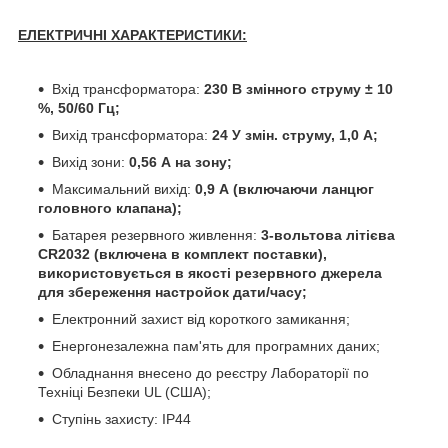
ЕЛЕКТРИЧНІ ХАРАКТЕРИСТИКИ:
Вхід трансформатора:
230 В змінного струму ± 10
%, 50/60 Гц;
Вихід трансформатора:
24 У змін. струму, 1,0 А;
Вихід зони:
0,56 А на зону;
Максимальний вихід:
0,9 А (включаючи ланцюг
головного клапана);
Батарея резервного живлення:
3-вольтова літієва
CR2032 (включена в комплект поставки),
використовується в якості резервного джерела
для збереження настройок дати/часу;
Електронний захист від короткого замикання;
Енергонезалежна пам'ять для програмних даних;
Обладнання внесено до реєстру Лабораторії по
Техніці Безпеки UL (США);
Ступінь захисту: IP44