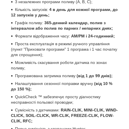
3 незалежних програми поливу (А, В, С);
Кількість запусків:
4 в день для кожної програми, до
12 запусків у день;
Графік поливу:
365-денний календар, полив з
інтервалом або полив по парних / непарних днях;
Формати відображення часу:
AM/PM і 24-годинний;
Проста експлуатація в режимі ручного управління
(пункт "Приховати програми" 1 програма і 1 час початку
для спрощення);
Можливість скасування роботи датчика по зонах
поливу;
Програмована затримка поливу
(від 1 до
99 днів);
Налаштування сезонної поправки вручну
(від 10 %
до 150 %);
QuickCheck ™ забезпечує просту діагностику
несправності польової проводки;
Сумісність з датчиками:
RAIN-CLIK, MINI-CLIK, WIND-
CLICK, SOIL-CLICK,
WR-CLIK, FREEZE-CLIK, FLOW-
CLIK, RFC;
Повна сумісність з клапанами Hunter;