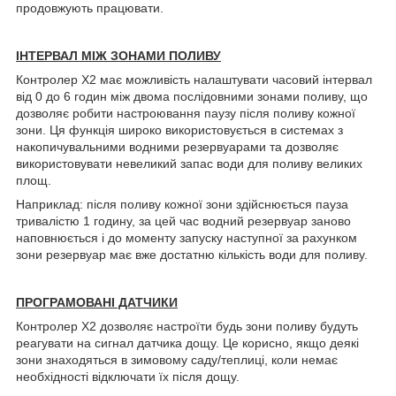
продовжують працювати.
ІНТЕРВАЛ МІЖ ЗОНАМИ ПОЛИВУ
Контролер X2 має можливість налаштувати часовий інтервал
від 0 до 6 годин між двома послідовними зонами поливу, що
дозволяє робити настроювання паузу після поливу кожної
зони. Ця функція широко використовується в системах з
накопичувальними водними резервуарами та дозволяє
використовувати невеликий запас води для поливу великих
площ.
Наприклад: після поливу кожної зони здійснюється пауза
тривалістю 1 годину, за цей час водний резервуар заново
наповнюється і до моменту запуску наступної за рахунком
зони резервуар має вже достатню кількість води для поливу.
ПРОГРАМОВАНІ ДАТЧИКИ
Контролер Х2 дозволяє настроїти будь зони поливу будуть
реагувати на сигнал датчика дощу. Це корисно, якщо деякі
зони знаходяться в зимовому саду/теплиці, коли немає
необхідності відключати їх після дощу.