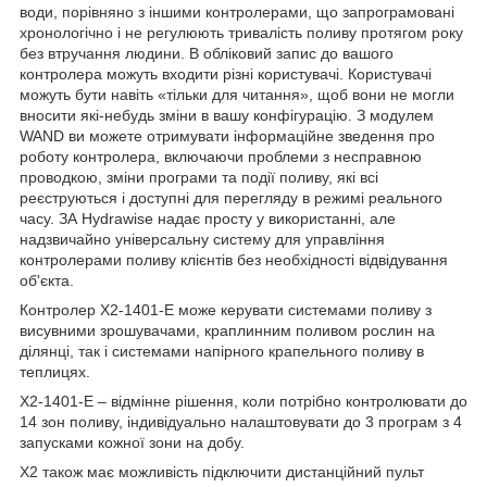
води, порівняно з іншими контролерами, що запрограмовані
хронологічно і не регулюють тривалість поливу протягом року
без втручання людини. В обліковий запис до вашого
контролера можуть входити різні користувачі. Користувачі
можуть бути навіть «тільки для читання», щоб вони не могли
вносити які-небудь зміни в вашу конфігурацію. З модулем
WAND ви можете отримувати інформаційне зведення про
роботу контролера, включаючи проблеми з несправною
проводкою, зміни програми та події поливу, які всі
реєструються і доступні для перегляду в режимі реального
часу. ЗА Hydrawise надає просту у використанні, але
надзвичайно універсальну систему для управління
контролерами поливу клієнтів без необхідності відвідування
об'єкта.
Контролер X2-1401-E може керувати системами поливу з
висувними зрошувачами, краплинним поливом рослин на
ділянці, так і системами напірного крапельного поливу в
теплицях.
X2-1401-E – відмінне рішення, коли потрібно контролювати до
14 зон поливу, індивідуально налаштовувати до 3 програм з 4
запусками кожної зони на добу.
X2 також має можливість підключити дистанційний пульт