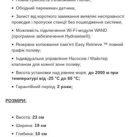
Обхідний перемикач датчика;
Захист від короткого замикання виявляє несправності
проводки і пропуски станції без пошкодження системи;
Можливість підключення Wi-Fi-модуля WAND
(програмне забезпечення Hydrawise®);
Резервне копіювання пам'яті Easy Retrieve ™ повний
графік поливу;
Індивідуальне управління Насосом / Майстер
клапаном для кожної зони поливу;
Висота установки над рівнем моря:
до 2000 м при
температурі від -25 °C до 60 °C;
Гарантійний період:
2 роки;
РОЗМІРИ:
Висота:
2
3 см
Ширина:
19 см
Глибина:
10 см