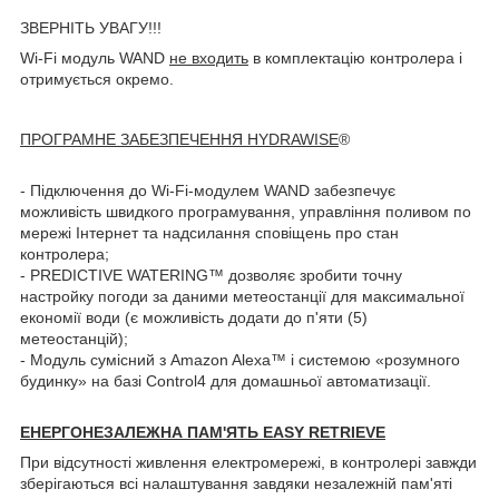
ЗВЕРНІТЬ УВАГУ!!!
Wi-Fi модуль WAND
не входить
в комплектацію контролера і
отримується окремо.
ПРОГРАМНЕ ЗАБЕЗПЕЧЕННЯ HYDRAWISE
®
- Підключення до Wi-Fi-модулем WAND забезпечує
можливість швидкого програмування, управління поливом по
мережі Інтернет та надсилання сповіщень про стан
контролера;
- PREDICTIVE WATERING™ дозволяє зробити точну
настройку погоди за даними метеостанції для максимальної
економії води (є можливість додати до п'яти (5)
метеостанцій);
- Модуль сумісний з Amazon Alexa™ і системою «розумного
будинку» на базі Control4 для домашньої автоматизації.
ЕНЕРГОНЕЗАЛЕЖНА ПАМ'ЯТЬ EASY RETRIEVE
При відсутності живлення електромережі, в контролері завжди
зберігаються всі налаштування завдяки незалежній пам'яті