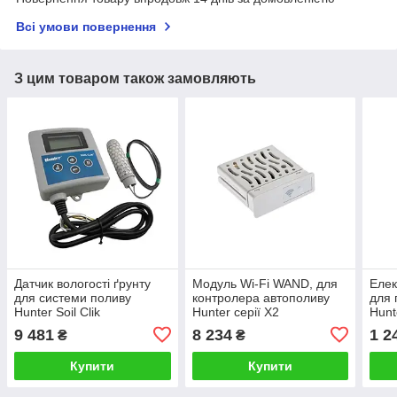
Всі умови повернення
З цим товаром також замовляють
Датчик вологості ґрунту
Модуль Wi-Fi WAND, для
Елек
для системи поливу
контролера автополиву
для 
Hunter Soil Clik
Hunter серії X2
Hunt
регу
9 481
8 234
1 2
₴
₴
Купити
Купити