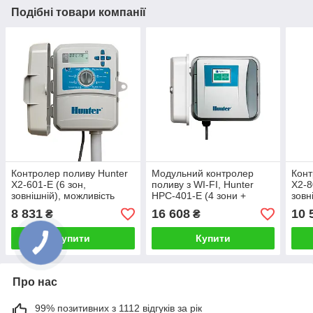
Подібні товари компанії
Контролер поливу Hunter
Модульний контролер
Конт
X2-601-E (6 зон,
поливу з WI-FI, Hunter
X2-8
зовнішній), можливість
HPC-401-E (4 зони +
зовн
розширення до Wi-Fi
можливість розширення
розш
8 831
16 608
10 
₴
₴
моделі
до 23 зон)
моде
Купити
Купити
Про нас
99% позитивних з 1112 відгуків за рік