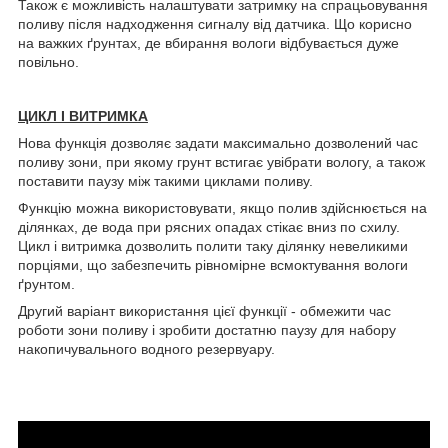
Також є можливість налаштувати затримку на спрацьовування
поливу після надходження сигналу від датчика. Що корисно
на важких ґрунтах, де вбирання вологи відбувається дуже
повільно.
ЦИКЛ І ВИТРИМКА
Нова функція дозволяє задати максимально дозволений час
поливу зони, при якому грунт встигає увібрати вологу, а також
поставити паузу між такими циклами поливу.
Функцію можна використовувати, якщо полив здійснюється на
ділянках, де вода при рясних опадах стікає вниз по схилу.
Цикл і витримка дозволить полити таку ділянку невеликими
порціями, що забезпечить рівномірне всмоктування вологи
ґрунтом.
Другий варіант використання цієї функції - обмежити час
роботи зони поливу і зробити достатню паузу для набору
накопичувального водного резервуару.