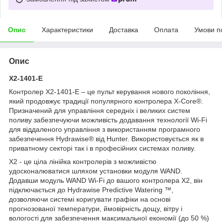
Опис
Характеристики
Доставка
Оплата
Умови п
Опис
X
2-1
401-E
Контролер Х2-1401-E – це пульт керування нового покоління,
який продовжує традиції популярного контролера X-Core®.
Призначений для управління середніх і великих систем
поливу забезпечуючи можливість додавання технології Wi-Fi
для віддаленого управління з використанням програмного
забезпечення Hydrawise® від Hunter. Використовується як в
приватному секторі так і в професійних системах поливу.
X2 - це ціла лінійка контролерів з можливістю
удосконалюватися шляхом установки модуля WAND.
Додавши модуль WAND Wi-Fi до вашого контролера X2, він
підключається до Hydrawise Predictive Watering ™,
дозволяючи системі коригувати графіки на основі
прогнозованої температури, ймовірність дощу, вітру і
вологості для забезпечення максимальної економії (до 50 %)