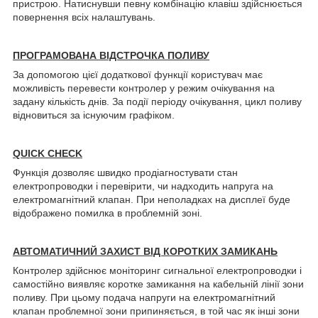
пристрою. Натиснувши певну комбінацію клавіш здійснюється
повернення всіх налаштувань.
ПРОГРАМОВАНА ВІДСТРОЧКА ПОЛИВУ
За допомогою цієї додаткової функції користувач має
можливість перевести контролер у режим очікування на
задану кількість днів. За події періоду очікування, цикл поливу
відновиться за існуючим графіком.
QUICK CHECK
Функція дозволяє швидко продіагностувати стан
електропроводки і перевірити, чи надходить напруга на
електромагнітний клапан. При неполадках на дисплеї буде
відображено помилка в проблемній зоні.
АВТОМАТИЧНИЙ ЗАХИСТ ВІД КОРОТКИХ ЗАМИКАНЬ
Контролер здійснює моніторинг сигнальної електропроводки і
самостійно виявляє коротке замикання на кабельній лінії зони
поливу. При цьому подача напруги на електромагнітний
клапан проблемної зони припиняється, в той час як інші зони