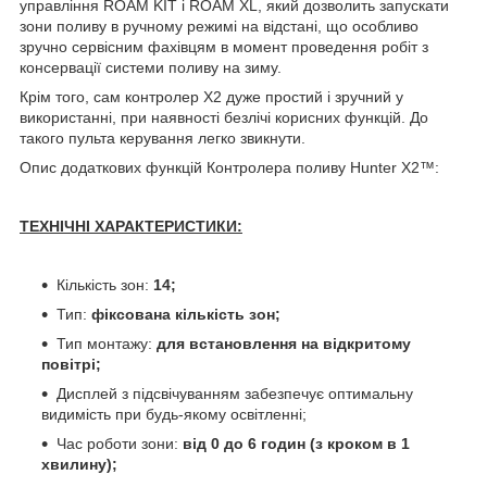
управління ROAM KIT і ROAM XL, який дозволить запускати
зони поливу в ручному режимі на відстані, що особливо
зручно сервісним фахівцям в момент проведення робіт з
консервації системи поливу на зиму.
Крім того, сам контролер X2 дуже простий і зручний у
використанні, при наявності безлічі корисних функцій. До
такого пульта керування легко звикнути.
Опис додаткових функцій Контролера поливу Hunter X2™:
ТЕХНІЧНІ ХАРАКТЕРИСТИКИ:
Кількість зон:
1
4;
Тип:
фіксована кількість зон;
Тип монтажу:
для встановлення на відкритому
повітрі;
Дисплей з підсвічуванням забезпечує оптимальну
видимість при будь-якому освітленні;
Час роботи зони:
від 0 до
6 годин (з кроком в 1
хвилину);