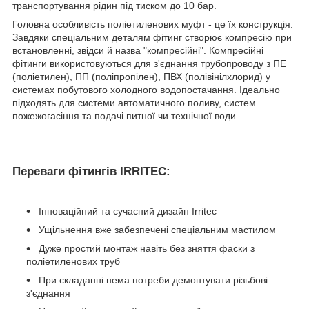
транспортування рідин під тиском до 10 бар.
Головна особливість поліетиленових муфт - це їх конструкція.
Завдяки спеціальним деталям фітинг створює компресію при
встановленні, звідси й назва "компресійні". Компресійні
фітинги використовуються для з'єднання трубопроводу з ПЕ
(поліетилен), ПП (поліпропілен), ПВХ (полівінілхлорид) у
системах побутового холодного водопостачання. Ідеально
підходять для системи автоматичного поливу, систем
пожежогасіння та подачі питної чи технічної води.
Переваги фітингів IRRITEC:
Інноваційний та сучасний дизайн Irritec
Ущільнення вже забезпечені спеціальним мастилом
Дуже простий монтаж навіть без зняття фаски з
поліетиленових труб
При складанні нема потреби демонтувати різьбові
з'єднання