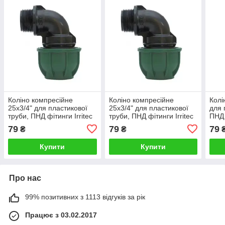
Коліно компресійне
Коліно компресійне
Колі
25х3/4" для пластикової
25х3/4" для пластикової
для 
труби, ПНД фітинги Irritec
труби, ПНД фітинги Irritec
ПНД 
(Італія)
(Італія)
79
79
79
₴
₴
Купити
Купити
Про нас
99% позитивних з 1113 відгуків за рік
Працює з 03.02.2017