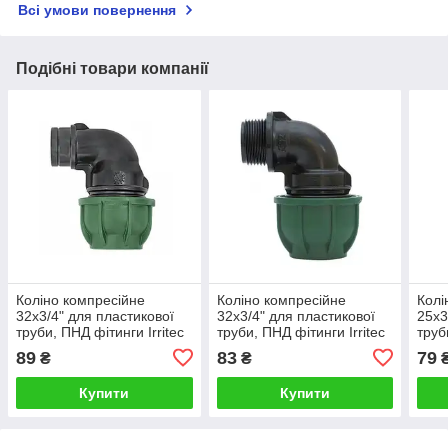
Всі умови повернення
Подібні товари компанії
Коліно компресійне
Коліно компресійне
Колі
32х3/4" для пластикової
32х3/4" для пластикової
25х3
труби, ПНД фітинги Irritec
труби, ПНД фітинги Irritec
труб
(Італія)
(Італія)
(Італ
89
83
79
₴
₴
Купити
Купити