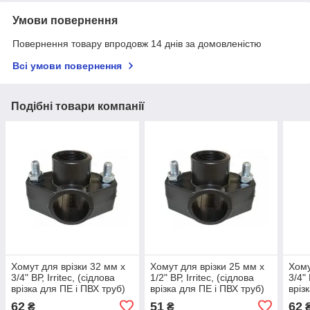
Умови повернення
Повернення товару впродовж 14 днів за домовленістю
Всі умови повернення
Подібні товари компанії
Хомут для врізки 32 мм x
Хомут для врізки 25 мм x
Хому
3/4" ВР, Irritec, (сідлова
1/2" ВР, Irritec, (сідлова
3/4" 
врізка для ПЕ і ПВХ труб)
врізка для ПЕ і ПВХ труб)
вріз
62
51
62
₴
₴