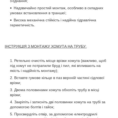
з'єднання;
Надзвичайно простий монтаж, особливо в складних
умовах встановлення в траншеї;
Висока механічна стійкість і надійна гідравлічна
герметичність.
ІНСТРУКЦІЯ З МОНТАЖУ ХОМУТА НА ТРУБУ:
Ретельно очистіть місце врізки хомута (важливо, щоб
під хомут не потрапили бруд і пил, які впливають на
якість і надійність монтажу);
Вставте гумове кільце в паз верхній частині сідлової
врізки;
Двома половинами хомута обхопіть трубу в місці
врізки;
Закріпіть і затисніть дві половинки хомута на трубі за
допомогою болтів і гайок;
Просвердліть отвір, за допомогою електродрилі