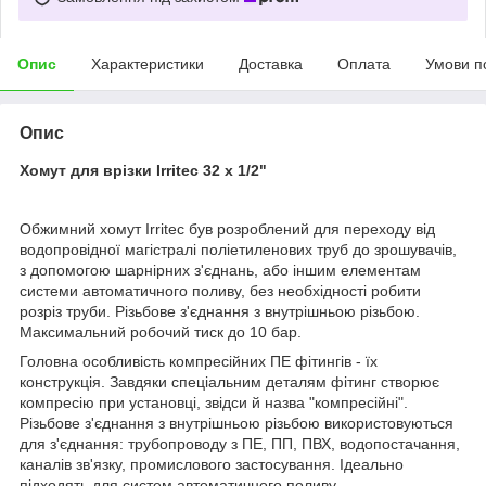
Опис
Характеристики
Доставка
Оплата
Умови п
Опис
Хомут для врізки Irritec 32 x 1/2"
Обжимний хомут Irritec був розроблений для переходу від
водопровідної магістралі поліетиленових труб до зрошувачів,
з допомогою шарнірних з'єднань, або іншим елементам
системи автоматичного поливу, без необхідності робити
розріз труби. Різьбове з'єднання з внутрішньою різьбою.
Максимальний робочий тиск до 10 бар.
Головна особливість компресійних ПЕ фітингів - їх
конструкція. Завдяки спеціальним деталям фітинг створює
компресію при установці, звідси й назва "компресійні".
Різьбове з'єднання з внутрішньою різьбою використовуються
для з'єднання: трубопроводу з ПЕ, ПП, ПВХ, водопостачання,
каналів зв'язку, промислового застосування. Ідеально
підходять для систем автоматичного поливу.