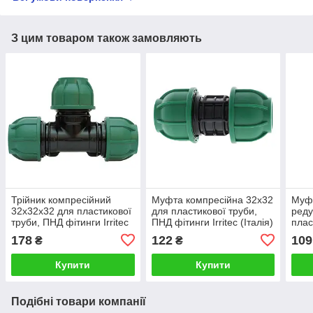
З цим товаром також замовляють
Трійник компресійний
Муфта компресійна 32х32
Муф
32х32х32 для пластикової
для пластикової труби,
реду
труби, ПНД фітинги Irritec
ПНД фітинги Irritec (Італія)
плас
(Італія)
фітин
178
122
109
₴
₴
Купити
Купити
Подібні товари компанії