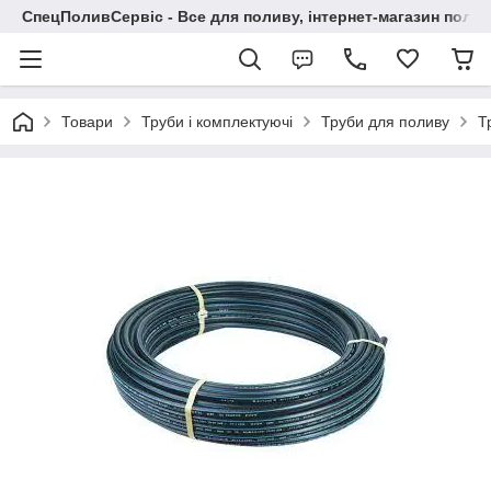
СпецПоливСервіс - Все для поливу, інтернет-магазин поли
Товари
Труби і комплектуючі
Труби для поливу
Т