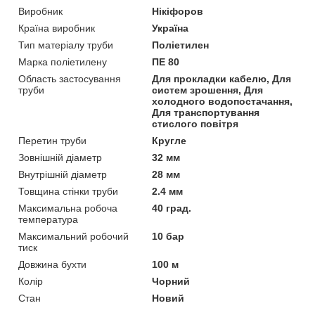
Виробник
Нікіфоров
Країна виробник
Україна
Тип матеріалу труби
Поліетилен
Марка поліетилену
ПЕ 80
Область застосування
Для прокладки кабелю, Для
труби
систем зрошення, Для
холодного водопостачання,
Для транспортування
стислого повітря
Перетин труби
Кругле
Зовнішній діаметр
32 мм
Внутрішній діаметр
28 мм
Товщина стінки труби
2.4 мм
Максимальна робоча
40 град.
температура
Максимальний робочий
10 бар
тиск
Довжина бухти
100 м
Колір
Чорний
Стан
Новий