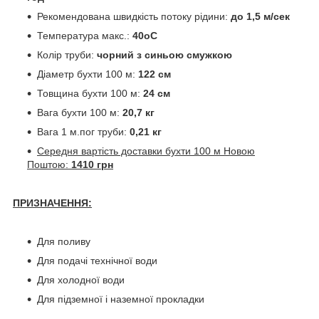
Рекомендована швидкість потоку рідини:
до 1,5 м/сек
Температура макс.:
40
о
С
Колір труби:
чорний з синьою смужкою
Діаметр бухти 100 м:
122 см
Товщина бухти 100 м:
24 см
Вага бухти 100 м:
20,7 кг
Вага 1 м.пог труби:
0,21 кг
Середня вартість доставки бухти 100 м Новою
Поштою:
1410 грн
ПРИЗНАЧЕННЯ:
Для поливу
Для подачі технічної води
Для холодної води
Для підземної і наземної прокладки