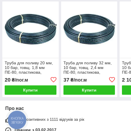
Труба для поливу 20 мм,
Труба для поливу 32 мм,
Труб
10 бар, товщ. 1,8 мм
10 бар, товщ. 2,4 мм
10 б
ПЕ-80, пластикова,
ПЕ-80, пластикова,
ПЕ-8
поліетиленова,
поліетиленова,
полі
20
37
2 1
₴/пог.м
₴/пог.м
водопровідна, для води,
водопровідна, для води,
водо
ПНД
ПНД
м)
Купити
Купити
Про нас
99% позитивних з 1111 відгуків за рік
КНОПКА
ЗВ'ЯЗКУ
Працює з 03.02.2017