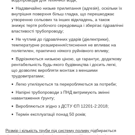
водопроводів для технічної води;
Надзвичайно низьке прилипання (адгезія), оскільки їх
внутрішня поверхня більш гладка, що перешкоджає
утворенню сольових та інших відкладень, а також
знижує тертя робочого середовища і зберігає гідравлічні
властивості трубопроводу;
Не чутливі до гідравлічних ударів (діелектрики),
температурне розширення/стиснення не впливає на
поліетилен, практично ніякого руйнівного впливу;
Відрізняються низькою ціною, це гарантує, додаткову
рентабельність будь-якого будівництва і досить легкі,
що дозволяє виробляти монтаж з меншими
трудовитратами;
Легко утилізуються та переробляються за потреби;
Напірні трубопроводи з ПНД витримують змінні
навантаження ґрунту;
Виробляються згідно з ДСТУ ЄП 12201-2:2018;
Термін експлуатації понад 50 років;
Розмір і кількість труби під систему поливу
підбирається