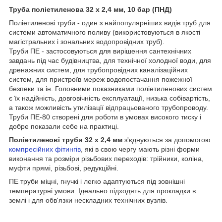
Труба поліетиленова 32 х 2,4 мм, 10 бар (ПНД)
Поліетиленові труби - один з найпопулярніших видів труб для
системи автоматичного поливу (використовуються в якості
магістральних і зональних водопровідних труб).
Труби ПЕ - застосовуються для вирішення сантехнічних
завдань під час будівництва, для технічної холодної води, для
дренажних систем, для трубопровідних каналізаційних
систем, для пристроїв мереж водопостачання пожежної
безпеки та ін. Головними показниками поліетиленових систем
є їх надійність, довговічність експлуатації, низька собівартість,
а також можливість утилізації відпрацьованого трубопроводу.
Труби ПЕ-80 створені для роботи в умовах високого тиску і
добре показали себе на практиці.
Поліетиленові труби 32 х 2,4
мм
з'єднуються за допомогою
компресійних фітингів
, які в свою чергу мають різні форми
виконання та розміри різьбових переходів: трійники, коліна,
муфти прямі, різьбові, редукційні.
ПЕ труби міцні, гнучкі і легко адаптуються під зовнішні
температурні умови. Ідеально підходять для прокладки в
землі і для обв'язки нескладних технічних вузлів.