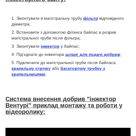
Змонтувати в магістральну трубу
фільтр
відповідного
діаметра;
Встановити з допомогою фітинга байпас в розрив
магістральної труби після фільтра;
Змонтувати
інжектор
у байпас;
Під'єднати до інжектора
шланг для подачі добрив
;
Підключити до магістральної труби після байпаса
крапельну стрічку
або
багаторічну трубку з
крапельницями
.
Система внесення добрив "інжектор
Вентурі" приклад монтажу та роботи у
відеоролику: