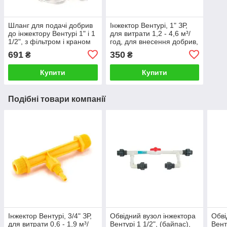
Шланг для подачі добрив
Інжектор Вентурі, 1" ЗР,
до інжектору Вентурі 1" і 1
для витрати 1,2 - 4,6 м³/
1/2", з фільтром і краном
год, для внесення добрив,
дозатором, Presto-PS
(обладнання для
691
350
₴
₴
крапельного поливу),
Presto-PS
Купити
Купити
Подібні товари компанії
Інжектор Вентурі, 3/4" ЗР,
Обвідний вузол інжектора
Обві
для витрати 0,6 - 1,9 м³/
Вентурі 1 1/2", (байпас),
Вент