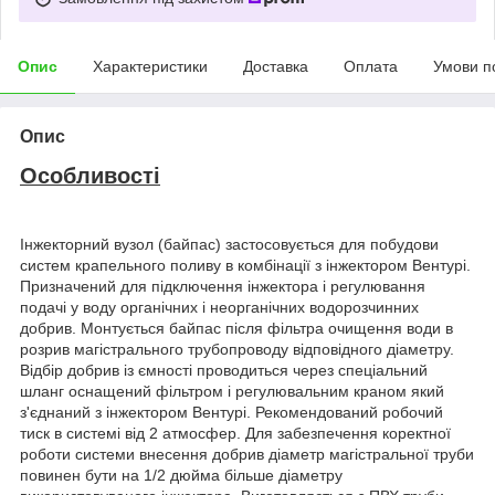
Опис
Характеристики
Доставка
Оплата
Умови п
Опис
Особливості
Інжекторний вузол (байпас) застосовується для побудови
систем крапельного поливу в комбінації з інжектором Вентурі.
Призначений для підключення інжектора і регулювання
подачі у воду органічних і неорганічних водорозчинних
добрив. Монтується байпас після фільтра очищення води в
розрив магістрального трубопроводу відповідного діаметру.
Відбір добрив із ємності проводиться через спеціальний
шланг оснащений фільтром і регулювальним краном який
з'єднаний з інжектором Вентурі. Рекомендований робочий
тиск в системі від 2 атмосфер. Для забезпечення коректної
роботи системи внесення добрив діаметр магістральної труби
повинен бути на 1/2 дюйма більше діаметру