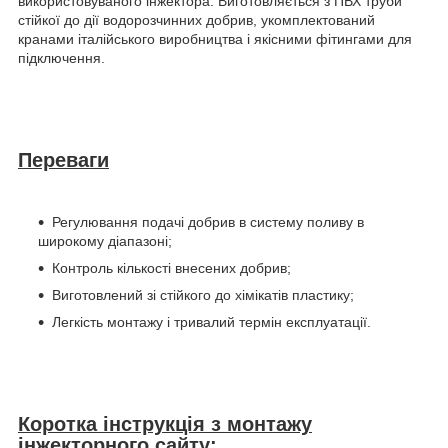
використовуваного інжектора. Виготовляється з ПВХ труби
стійкої до дії водорозчинних добрив, укомплектований
кранами італійського виробництва і якісними фітингами для
підключення.
Переваги
Регулювання подачі добрив в систему поливу в
широкому діапазоні;
Контроль кількості внесених добрив;
Виготовлений зі стійкого до хімікатів пластику;
Легкість монтажу і тривалий термін експлуатації.
Коротка інструкція з монтажу
інжекторного сайту: