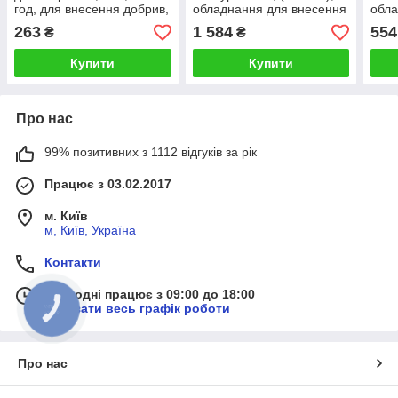
год, для внесення добрив,
обладнання для внесення
обла
Presto-PS
добрив, Presto-PS
добр
263
1 584
554
₴
₴
Купити
Купити
Про нас
99% позитивних з 1112 відгуків за рік
Працює з 03.02.2017
м. Київ
м, Київ, Україна
Контакти
Сьогодні працює з 09:00 до 18:00
Показати весь графік роботи
КНОПКА
ЗВ'ЯЗКУ
Про нас