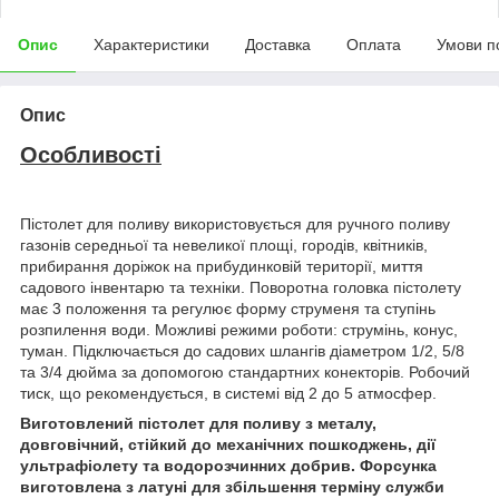
Опис
Характеристики
Доставка
Оплата
Умови п
Опис
Особливості
Пістолет для поливу використовується для ручного поливу
газонів середньої та невеликої площі, городів, квітників,
прибирання доріжок на прибудинковій території, миття
садового інвентарю та техніки. Поворотна головка пістолету
має 3 положення та регулює форму струменя та ступінь
розпилення води. Можливі режими роботи: струмінь, конус,
туман. Підключається до садових шлангів діаметром 1/2, 5/8
та 3/4 дюйма за допомогою стандартних конекторів. Робочий
тиск, що рекомендується, в системі від 2 до 5 атмосфер.
Виготовлений пістолет для поливу з металу,
довговічний, стійкий до механічних пошкоджень, дії
ультрафіолету та водорозчинних добрив. Форсунка
виготовлена з латуні для збільшення терміну служби