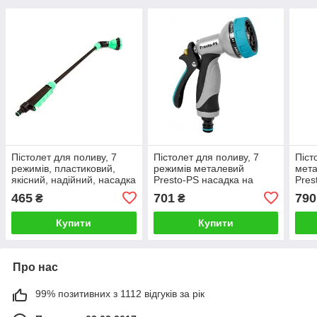
Пістолет для поливу, 7
Пістолет для поливу, 7
Піст
режимів, пластиковий,
режимів металевий
мета
якісний, надійний, насадка
Presto-PS насадка на
Pres
для поливу Presto-PS арт.
шланг
шла
465
701
790
₴
₴
4444
Купити
Купити
Про нас
99% позитивних з 1112 відгуків за рік