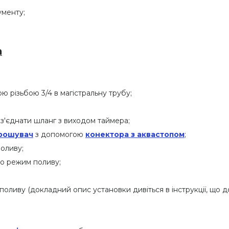
ументу;
а
ю різьбою 3/4 в магістральну трубу;
з'єднати шланг з виходом таймера;
рошувач
з допомогою
конектора з аквастопом
;
оливу;
бо режим поливу;
 поливу (докладний опис установки дивіться в інструкції, що д