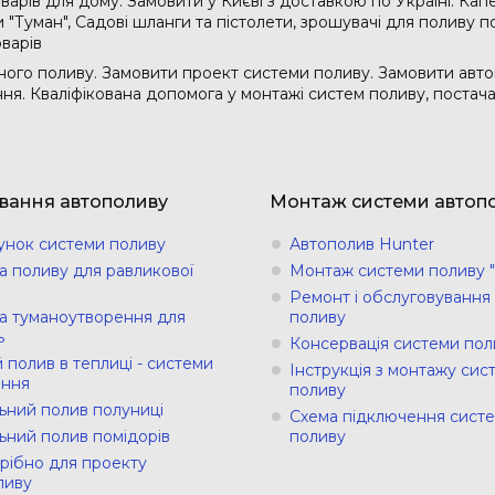
варів для дому. Замовити у Києві з доставкою по Україні. Кап
"Туман", Садові шланги та пістолети, зрошувачі для поливу по
оварів
ого поливу. Замовити проект системи поливу. Замовити авто
ання. Кваліфікована допомога у монтажі систем поливу, поста
вання автополиву
Монтаж системи автоп
унок системи поливу
Автополив Hunter
а поливу для равликової
Монтаж системи поливу "
Ремонт і обслуговування
а туманоутворення для
поливу
ь
Консервація системи пол
 полив в теплиці - системи
Інструкція з монтажу сис
ння
поливу
ьний полив полуниці
Схема підключення сист
ьний полив помідорів
поливу
рібно для проекту
ливу