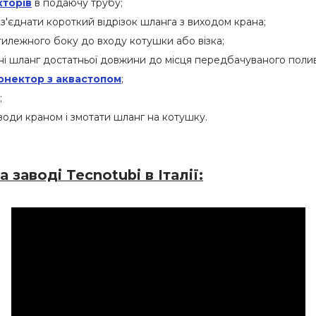
кторів
в подаючу трубу;
з'єднати короткий відрізок шланга з виходом крана;
илежного боку до входу котушки або візка;
і шланг достатньої довжини до місця передбачуваного полив
онектор з аквастопом
;
;
оди краном і змотати шланг на котушку.
заводі Tecnotubi в Італії: