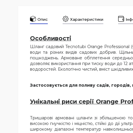
Опис
Характеристики
Інф
Особливості
Шланг садовий Tecnotubi Orange Professional (
води та різних видів садових добрив. Щільн
пошкоджень. Армоване обплетення середнього
дозволяє використання при тиску води до 12 а
водоростей. Екологічно чистий, вміст шкідливи
Застосовується для поливу садів, городів,
Унікальні риси серії Orange Pro
Тришарові армовані шланги зі збільшеною товщ
високою гнучкістю і міцністю, стійкі до дії у
широкому діапазоні температур навколишнього