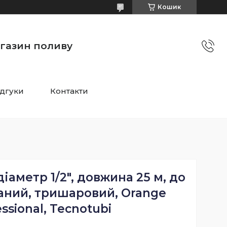
Кошик
агазин поливу
ідгуки
Контакти
іаметр 1/2", довжина 25 м, до
ваний, тришаровий, Orange
ssional, Tecnotubi