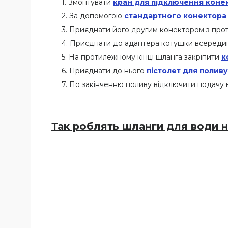
Змонтувати
кран для підключення коне
За допомогою
стандартного конектора
Приєднати його другим конектором з прот
Приєднати до адаптера котушки всередин
На протилежному кінці шланга закріпити
к
Приєднати до нього
пістолет для поливу
По закінченню поливу відключити подачу в
Так роблять шланги для води на 