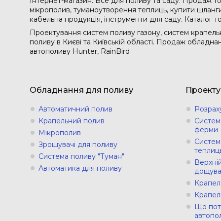
Інтернет-магазин. Все для поливу та саду. Продаж то
мікрополив, туманоутворення теплиць, купити шланги 
кабельна продукція, інструменти для саду. Каталог т
Проектування систем поливу газону, систем крапельн
поливу в Києві та Київській області. Продаж обладн
автополиву Hunter, RainBird
Обладнання для поливу
Проекту
Автоматичний полив
Розрах
Крапельний полив
Систем
ферми
Мікрополив
Систем
Зрошувачі для поливу
теплиц
Система поливу "Туман"
Верхній
Автоматика для поливу
дощува
Крапел
Крапел
Що пот
автопо