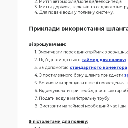
Миття автомобілів/мопедів/велосипедів;
Миття доріжок, парканів та садового інстр
Для подачі води у поливну систему.
Приклади використання шланг
Зі зрошувачами:
Змонтувати перехідник/трійник з зовнішньо
Під'єднати до нього
таймер для поливу;
За допомогою
стандартного конектора
З протилежного боку шланга приєднати
з
Встановити зрошувач в місці проведення п
Відрегулювати при необхідності сектор а
Подати воду в магістральну трубу;
Виставити на таймері необхідний час і дні
З пістолетами для поливу: