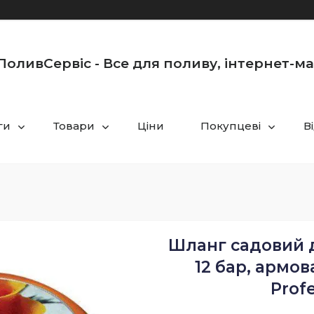
оливСервіс - Все для поливу, інтернет-м
ги
Товари
Ціни
Покупцеві
В
Шланг садовий д
12 бар, армо
Profe