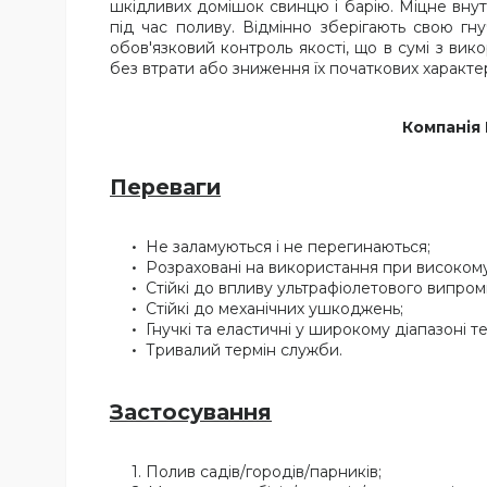
шкідливих домішок свинцю і барію. Міцне внут
під час поливу. Відмінно зберігають свою гну
обов'язковий контроль якості, що в сумі з ви
без втрати або зниження їх початкових характе
Компанія 
Переваги
Не заламуються і не перегинаються;
Розраховані на використання при високому
Стійкі до впливу ультрафіолетового випром
Стійкі до механічних ушкоджень;
Гнучкі та еластичні у широкому діапазоні т
Тривалий термін служби.
Застосування
Полив садів/городів/парників;