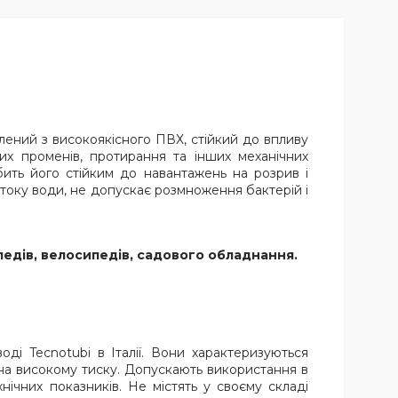
влений з високоякісного ПВХ, стійкий до впливу
их променів, протирання та інших механічних
ить його стійким до навантажень на розрив і
току води, не допускає розмноження бактерій і
опедів, велосипедів, садового обладнання.
оді Tecnotubi в Італії. Вони характеризуються
я на високому тиску. Допускають використання в
ічних показників. Не містять у своєму складі