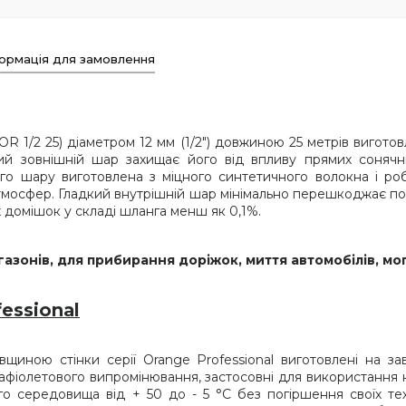
ормація для замовлення
OR 1/2 25) діаметром 12 мм (1/2") довжиною 25 метрів вигото
ий зовнішній шар захищає його від впливу прямих сонячн
 шару виготовлена з міцного синтетичного волокна і роб
тмосфер. Гладкий внутрішній шар мінімально перешкоджає по
х домішок у складі шланга менш як 0,1%.
 газонів, для прибирання доріжок, миття автомобілів, м
fessional
иною стінки серії Orange Professional виготовлені на зав
льтрафіолетового випромінювання, застосовні для використанн
 середовища від + 50 до - 5 °C без погіршення своїх техн