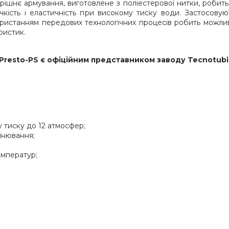
рішнє армування, виготовлене з поліестерової нитки, робить 
чкість і еластичність при високому тиску води. Застосову
користанням передових технологічних процесів робить можливи
ристик.
Presto-PS є офіційним представником заводу Tecnotubi 
 тиску до 12 атмосфер;
інювання;
емператур;