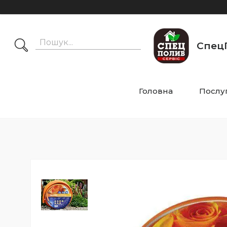
СпецП
Головна
Послу