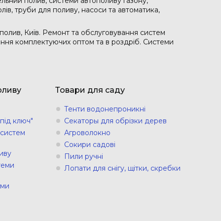
ельний полив, системи автополиву газону,
лів, труби для поливу, насоси та автоматика,
полив, Київ. Ремонт та обслуговування систем
чання комплектуючих оптом та в роздріб. Системи
оливу
Товари для саду
Тенти водонепроникні
під ключ"
Секаторы для обрізки дерев
 систем
Агроволокно
Сокири садові
иву
Пили ручні
теми
Лопати для снігу, щітки, скребки
еми