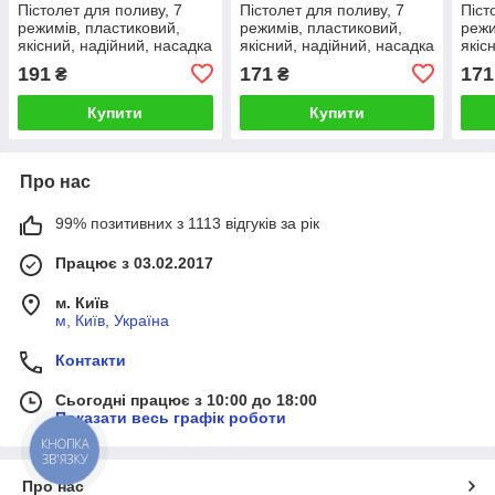
Пістолет для поливу, 7
Пістолет для поливу, 7
Піст
режимів, пластиковий,
режимів, пластиковий,
режи
якісний, надійний, насадка
якісний, надійний, насадка
якіс
для поливу Presto-PS арт.
для поливу Presto-PS арт.
для 
191
171
171
₴
₴
4442
4480
210
Купити
Купити
Про нас
99% позитивних з 1113 відгуків за рік
Працює з 03.02.2017
м. Київ
м, Київ, Україна
Контакти
Сьогодні працює з 10:00 до 18:00
Показати весь графік роботи
КНОПКА
ЗВ'ЯЗКУ
Про нас