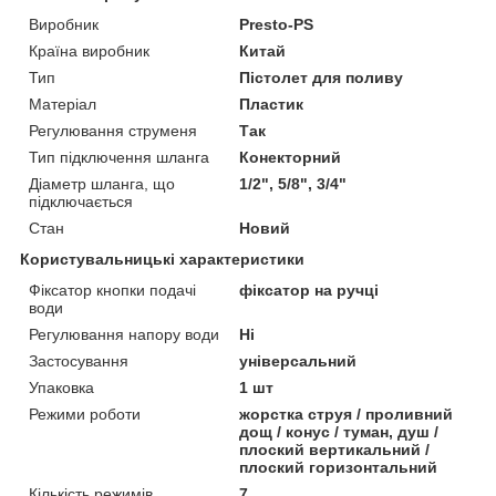
Виробник
Presto-PS
Країна виробник
Китай
Тип
Пістолет для поливу
Матеріал
Пластик
Регулювання струменя
Так
Тип підключення шланга
Конекторний
Діаметр шланга, що
1/2", 5/8", 3/4"
підключається
Стан
Новий
Користувальницькі характеристики
Фіксатор кнопки подачі
фіксатор на ручці
води
Регулювання напору води
Ні
Застосування
універсальний
Упаковка
1 шт
Режими роботи
жорстка струя / проливний
дощ / конус / туман, душ /
плоский вертикальний /
плоский горизонтальний
Кількість режимів
7