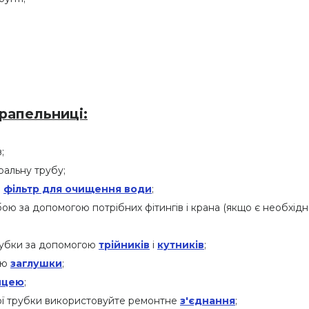
рапельниці:
;
альну трубу;
и
фільтр для очищення води
;
ою за допомогою потрібних фітингів і крана (якщо є необхідні
рубки за допомогою
трійників
і
кутників
;
ою
заглушки
;
ицею
;
ої трубки використовуйте ремонтне
з'єднання
;