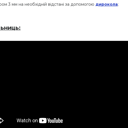
ром 3 мм на необхідній відстані за допомогою
дирокола
;
льниць: