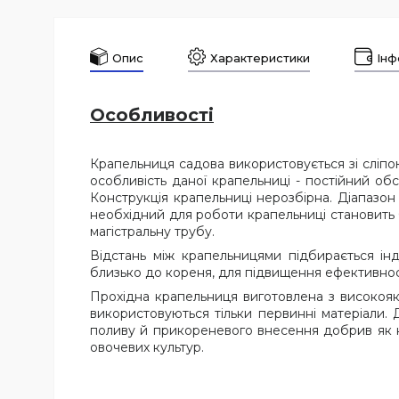
Опис
Характеристики
Інф
Особливості
Крапельниця садова використовується зі сліпо
особливість даної крапельниці - постійний об
Конструкція крапельниці нерозбірна. Діапазон
необхідний для роботи крапельниці становить 
магістральну трубу.
Відстань між крапельницями підбирається ін
близько до кореня, для підвищення ефективност
Прохідна крапельниця виготовлена з високояк
використовуються тільки первинні матеріали.
поливу й прикореневого внесення добрив як на
овочевих культур.