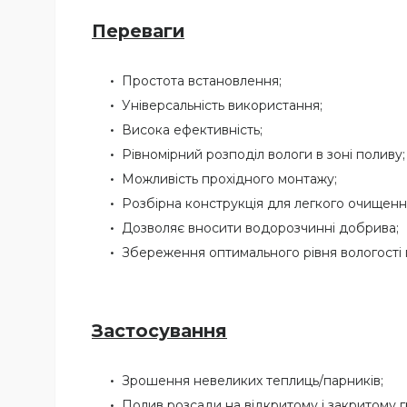
Переваги
Простота встановлення;
Універсальність використання;
Висока ефективність;
Рівномірний розподіл вологи в зоні поливу;
Можливість прохідного монтажу;
Розбірна конструкція для легкого очищенн
Дозволяє вносити водорозчинні добрива;
Збереження оптимального рівня вологості 
Застосування
Зрошення невеликих теплиць/парників;
Полив розсади на відкритому і закритому гр