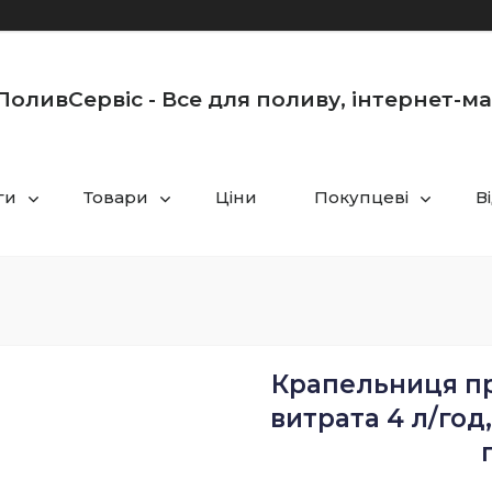
оливСервіс - Все для поливу, інтернет-м
ги
Товари
Ціни
Покупцеві
В
Крапельниця пр
витрата 4 л/год