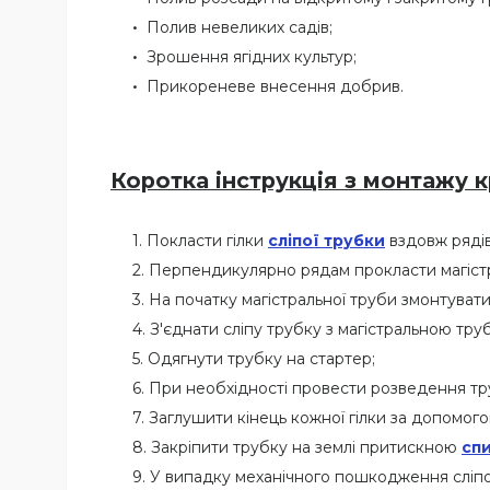
Полив невеликих садів;
Зрошення ягідних культур;
Прикореневе внесення добрив.
Коротка інструкція з монтажу к
Покласти гілки
сліпої трубки
вздовж рядів
Перпендикулярно рядам прокласти магістр
На початку магістральної труби змонтуват
З'єднати сліпу трубку з магістральною труб
Одягнути трубку на стартер;
При необхідності провести розведення т
Заглушити кінець кожної гілки за допомог
Закріпити трубку на землі притискною
сп
У випадку механічного пошкодження сліп