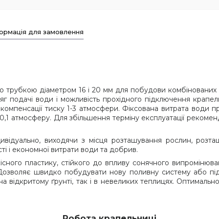
ормація для замовлення
ю трубкою діаметром 16 і 20 мм для побудови комбінованих 
сяг подачі води і можливість прохідного підключення крапе
 компенсації тиску 1-3 атмосфери. Фіксована витрата води пр
0,1 атмосферу. Для збільшення терміну експлуатації рекоменд
дивідуально, виходячи з місця розташування рослин, розта
і і економної витрати води та добрив.
існого пластику, стійкого до впливу сонячного випромінюв
 Дозволяє швидко побудувати нову поливну систему або під
 відкритому ґрунті, так і в невеликих теплицях. Оптимально 
Робота крапельниці