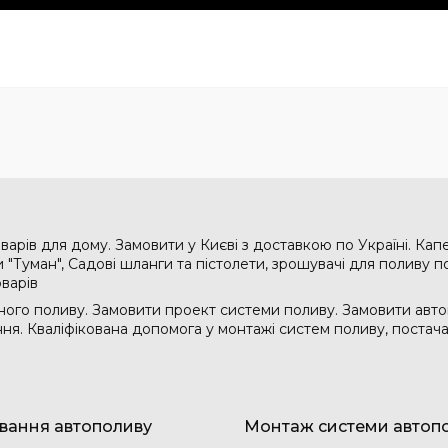
варів для дому. Замовити у Києві з доставкою по Україні. Кап
"Туман", Садові шланги та пістолети, зрошувачі для поливу по
оварів
ого поливу. Замовити проект системи поливу. Замовити авто
ання. Кваліфікована допомога у монтажі систем поливу, поста
вання автополиву
Монтаж системи автоп