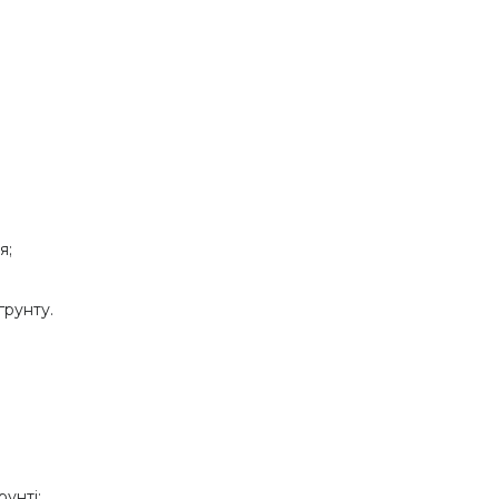
я;
грунту.
унті;