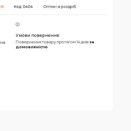
ті
Код:
0404
Оптом і в роздріб
повернення товару протягом 14 днів
за
 на
домовленістю