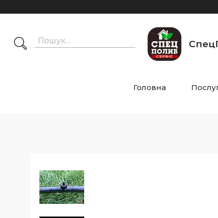
СпецП
Головна
Послу