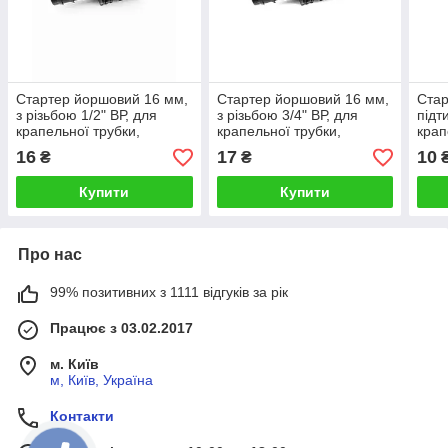
Стартер йоршовий 16 мм,
Стартер йоршовий 16 мм,
Стар
з різьбою 1/2" ВР, для
з різьбою 3/4" ВР, для
підт
крапельної трубки,
крапельної трубки,
крап
(фурнітура для монтажу
(фурнітура для монтажу
(фур
16
17
10
₴
₴
крапельного поливу)
крапельного поливу)
крап
Купити
Купити
Про нас
99% позитивних з 1111 відгуків за рік
Працює з 03.02.2017
м. Київ
м, Київ, Україна
Контакти