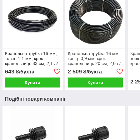
Крапельна трубка 16 мм,
Крапельна трубка 16 мм,
Крап
товщ. 1,1 мм, крок
товщ. 0,9 мм, крок
товщ
крапельниць 33 см, 2,1 л/
крапельниць 20 см, 2,0 л/
крап
год, (бухта 25 м), Irritec
год, (бухта 200 м), Presto-
год, 
643
2 509
₴/бухта
₴/бухта
JUNIOR
PS
Brow
2 2
Купити
Купити
Подібні товари компанії