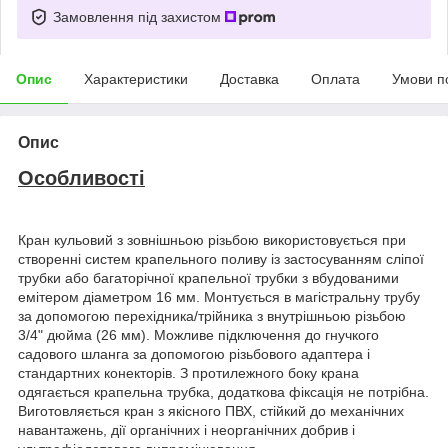
Замовлення під захистом
Опис
Характеристики
Доставка
Оплата
Умови п
Опис
Особливості
Кран кульовий з зовнішньою різьбою використовується при
створенні систем крапельного поливу із застосуванням сліпої
трубки або багаторічної крапельної трубки з вбудованими
емітером діаметром 16 мм. Монтується в магістральну трубу
за допомогою перехідника/трійника з внутрішньою різьбою
3/4" дюйма (26 мм). Можливе підключення до гнучкого
садового шланга за допомогою різьбового адаптера і
стандартних конекторів. З протилежного боку крана
одягається крапельна трубка, додаткова фіксація не потрібна.
Виготовляється кран з якісного ПВХ, стійкий до механічних
навантажень, дії органічних і неорганічних добрив і