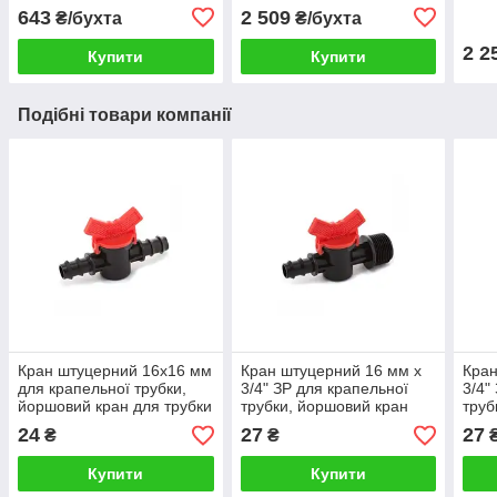
год, (бухта 25 м), Irritec
год, (бухта 200 м), Presto-
год, 
643
2 509
₴/бухта
₴/бухта
JUNIOR
PS
Brow
2 2
Купити
Купити
Подібні товари компанії
Кран штуцерний 16х16 мм
Кран штуцерний 16 мм х
Кран
для крапельної трубки,
3/4" ЗР для крапельної
3/4"
йоршовий кран для трубки
трубки, йоршовий кран
труб
16 мм, Presto-PS
для трубки 16 мм, Presto-
для 
24
27
27
₴
₴
PS
PS
Купити
Купити