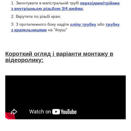
Змонтувати в магістральній трубі
перехідник/трійник
з внутрішньою різьбою 3/4 дюйма
;
Вкрутити по різьбі кран;
З протилежного боку надіти
сліпу трубку
або
трубку
з крапельницями
на "йорш"
Короткий огляд і варіанти монтажу в
відеоролику: