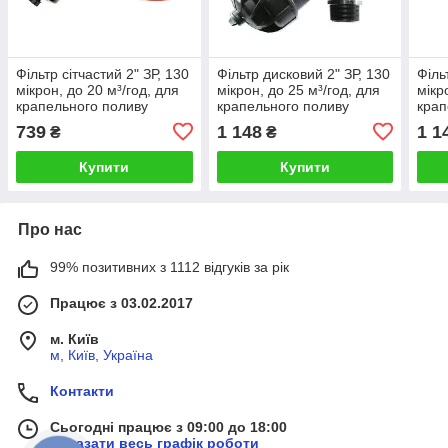
Фільтр сітчастий 2" ЗР, 130
Фільтр дисковий 2" ЗР, 130
Філь
мікрон, до 20 м³/год, для
мікрон, до 25 м³/год, для
мікр
крапельного поливу
крапельного поливу
крап
(косий)
(косий), Presto-PS
(кос
739
1 148
1 1
₴
₴
Купити
Купити
Про нас
99% позитивних з 1112 відгуків за рік
Працює з 03.02.2017
м. Київ
м, Київ, Україна
Контакти
Сьогодні працює з 09:00 до 18:00
Показати весь графік роботи