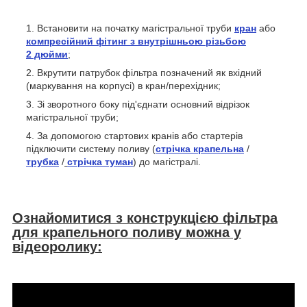
Встановити на початку магістральної труби
кран
або
компресійний фітинг з внутрішньою різьбою
2 дюйми
;
Вкрутити патрубок фільтра позначений як вхідний
(маркування на корпусі) в кран/перехідник;
Зі зворотного боку під'єднати основний відрізок
магістральної труби;
За допомогою стартових кранів або стартерів
підключити систему поливу (
стрічка крапельна
/
трубка
/
стрічка туман
) до магістралі.
Ознайомитися з конструкцією фільтра
для крапельного поливу можна у
відеоролику: