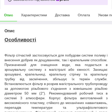
Опис
Характеристики
Доставка
Оплата
Умови п
Опис
Особливості
Фільтр сітчастий застосовується для побудови систем поливу і
внесення добрив як дощуванням, так і крапельним способом.
Призначений для очищення води, яка подається в
зрошувальну систему з магістралі або ємності. Захищає
зрошувачі, крапельниці, крапельну стрічку та крапельну
трубку від засмічення, збільшує їх термін служби.
Встановлюється фільтр в розрив магістрального трубопроводу
за допомогою різьбового з'єднання з зовнішньою різьбою
діаметром 50 мм (2"). Рекомендований робочий тиск в
системі 3 атмосфери. Корпус фільтра виготовлений з
високоякісного пластику, стійкого до механічних навантажень,
перепадів температури та ультрафіолетового