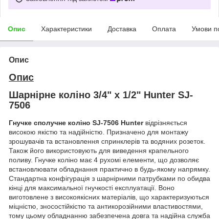
Опис
Характеристики
Доставка
Оплата
Умови п
Опис
Опис
Шарнірне коліно 3/4" х 1/2" Hunter SJ-
7506
Гнучке сполучне коліно SJ-7506 Hunter
відрізняється
високою якістю та надійністю. Призначено для монтажу
зрошувачів та встановлення спринклерів та водяних розеток.
Також його використовують для виведення крапельного
поливу. Гнучке коліно має 4 рухомі елементи, що дозволяє
встановлювати обладнання практично в будь-якому напрямку.
Стандартна конфігурація з шарнірними патрубками по обидва
кінці для максимальної гнучкості експлуатації. Воно
виготовлене з високоякісних матеріалів, що характеризуються
міцністю, зносостійкістю та антикорозійними властивостями,
тому цьому обладнанню забезпечена довга та надійна служба