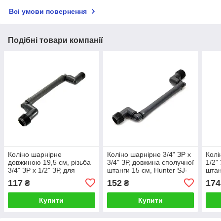
Всі умови повернення
Подібні товари компанії
Коліно шарнірне
Коліно шарнірне 3/4" ЗР х
Колі
довжиною 19,5 см, різьба
3/4" ЗР, довжина сполучної
1/2"
3/4" ЗР х 1/2" ЗР, для
штанги 15 см, Hunter SJ-
штан
підключення висувних
706
751
117
152
174
₴
₴
зрошувачів, Presto-PS
Купити
Купити