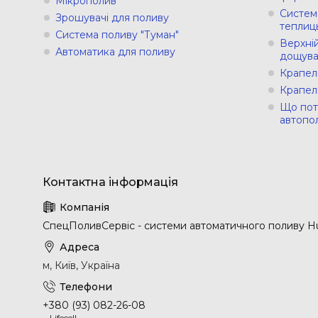
Мікрополив
Систем
Зрошувачі для поливу
теплиц
Система поливу "Туман"
Верхній
Автоматика для поливу
дощува
Крапел
Крапел
Що пот
автопо
СпецПоливСервіс - cистеми автоматичного поливу Hu
м, Київ, Україна
+380 (93) 082-26-08
Lifecell