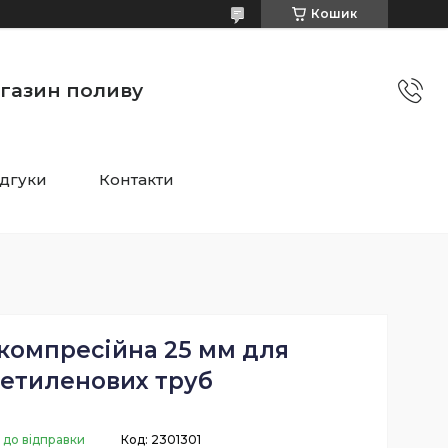
Кошик
агазин поливу
ідгуки
Контакти
компресійна 25 мм для
іетиленових труб
 до відправки
Код:
2301301