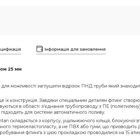
цифікація
Інформація для замовлення
ом 25 мм
 для можливості заглушити відрізок ПНД труби який знаходит
е їх конструкція. Завдяки спеціальним деталям фітинг створ
уються в області: з'єднання трубопроводу з ПЕ (поліетилену),
 підходять для системи автоматичного поливу.
ntan складається з корпусу, ущільнюючого кільця, блокуючої в
ого термоеластопласту, а не ПВХ або гуми, що призводить до 
робування фітинга з цією прокладкою проводилися на 15 атмо