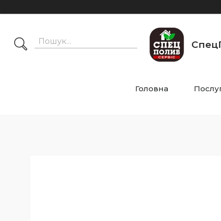
СпецП
Головна
Послу