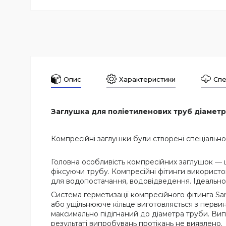
Опис
Характеристики
Спе
Заглушка для поліетиленових труб діаметр
Компресійні заглушки були створені спеціально
Головна особливість компресійних заглушок — ц
фіксуючи трубу. Компресійні фітинги використов
для водопостачання, водовідведення. Ідеально
Система герметизації компресійного фітинга Sa
або ущільнююче кільце виготовляється з первинн
максимально підігнаний до діаметра труби. Вип
результаті випробувань протікань не виявлено.