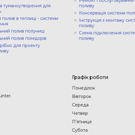
Ремонт і обслуговування
а туманоутворення для
поливу
ь
Консервація системи пол
 полив в теплиці - системи
Інструкція з монтажу сис
ння
поливу
ьний полив полуниці
Схема підключення сист
ьний полив помідорів
поливу
рібно для проекту
ливу
Графік роботи
Понеділок
nter.
Вівторок
Середа
Четвер
Пʼятниця
Субота