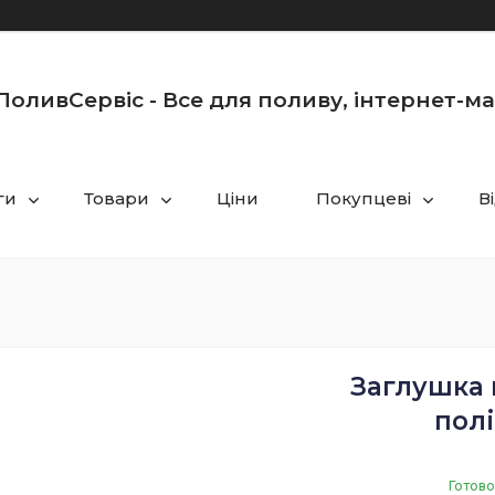
оливСервіс - Все для поливу, інтернет-м
ги
Товари
Ціни
Покупцеві
В
Заглушка 
пол
Готово