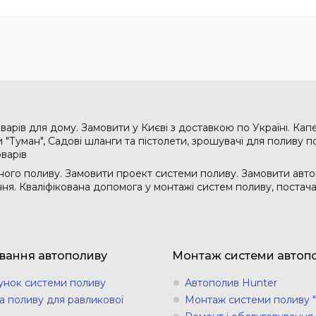
варів для дому. Замовити у Києві з доставкою по Україні. Кап
"Туман", Садові шланги та пістолети, зрошувачі для поливу по
оварів
ого поливу. Замовити проект системи поливу. Замовити авто
ання. Кваліфікована допомога у монтажі систем поливу, поста
вання автополиву
Монтаж системи автоп
унок системи поливу
Автополив Hunter
а поливу для равликової
Монтаж системи поливу "