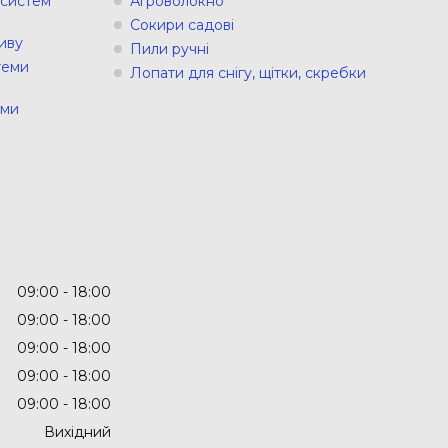
 систем
Агроволокно
Сокири садові
иву
Пили ручні
теми
Лопати для снігу, щітки, скребки
еми
09:00
18:00
09:00
18:00
09:00
18:00
09:00
18:00
09:00
18:00
Вихідний