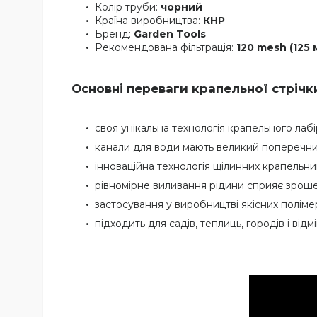
Колір труби:
чорний
Країна виробництва:
КНР
Бренд:
Garden Tools
Рекомендована фільтрація:
120 mesh (125 
Основні переваги крапельної стрічки
своя унікальна технологія крапельного лаб
канали для води мають великий поперечни
інноваційна технологія щілинних крапельн
рівномірне виливання рідини сприяє зрош
застосування у виробництві якісних полімер
підходить для садів, теплиць, городів і відм