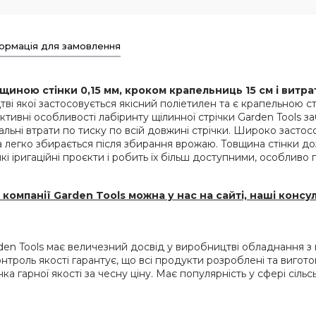
ормація для замовлення
щиною стінки 0,15 мм, кроком крапельниць 15 см і витрато
ві якої застосовується якісний поліетилен та є крапельною 
руктивні особливості лабіринту щілинної стрічки Garden Tools 
мальні втрати по тиску по всій довжині стрічки. Широко засто
а легко збирається після збирання врожаю. Товщина стінки до
икі іригаційні проєкти і робить їх більш доступними, особливо
 компанії Garden Tools можна у нас на сайті, наші кон
en Tools має величезний досвід у виробництві обладнання з п
онтроль якості гарантує, що всі продукти розроблені та вигото
чка гарної якості за чесну ціну. Має популярність у сфері сіль