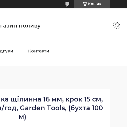
Кошик
агазин поливу
ідгуки
Контакти
ка щілинна 16 мм, крок 15 см,
 л/год, Garden Tools, (бухта 100
м)