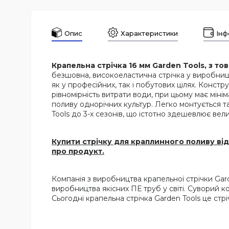
Опис
Характеристики
Інф
Крапельна стрічка 16 мм Garden Tools, з тов
безшовна, високоеластична стрічка у виробницт
як у професійних, так і побутових цілях. Конст
рівномірність витрати води, при цьому має міні
поливу однорічних культур. Легко монтується т
Tools до 3-х сезонів, що істотно здешевлює вел
Купити стрічку для краплинного поливу від
про продукт.
Компанія з виробництва крапельної стрічки Gard
виробництва якісних ПЕ труб у світі. Суворий к
Сьогодні крапельна стрічка Garden Tools це стрі