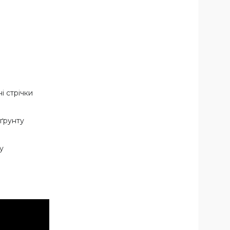
і стрічки
 ґрунту
у