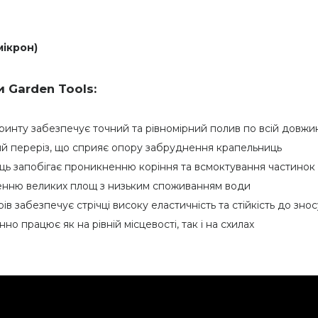
мікрон)
 Garden Tools:
іринту забезпечує точний та рівномірний полив по всій довжин
й переріз, що сприяє опору забруднення крапельниць
иць запобігає проникненню коріння та всмоктування частинок
енню великих площ з низьким споживанням води
ів забезпечує стрічці високу еластичність та стійкість до знос
інно працює як на рівній місцевості, так і на схилах