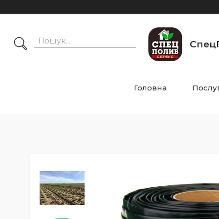
СпецП
Головна
Послу