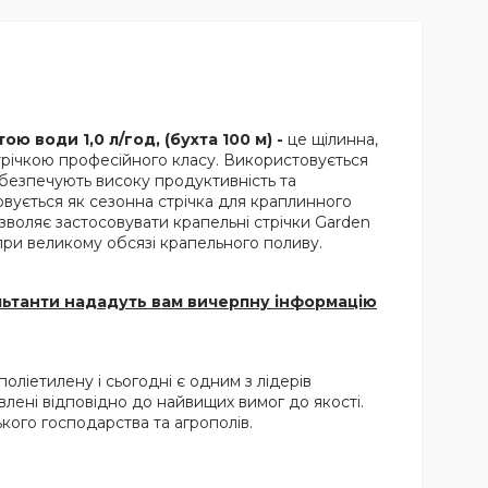
ю води 1,0 л/год, (бухта 100 м) -
це щілинна,
стрічкою професійного класу. Використовується
забезпечують високу продуктивність та
совується як сезонна стрічка для краплинного
зволяє застосовувати крапельні стрічки Garden
 при великому обсязі крапельного поливу.
сультанти нададуть вам вичерпну інформацію
оліетилену і сьогодні є одним з лідерів
влені відповідно до найвищих вимог до якості.
ського господарства та агрополів.