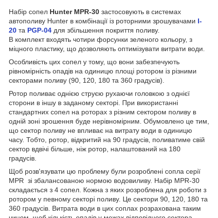
Набір сопел
Hunter MPR-30
застосовують в системах
автополиву Hunter в комбінації із роторними зрошувачами
I-
20
та
PGP-04
для збільшення покриття поливу.
В комплект входять чотири форсунки зеленого кольору, з
міцного пластику, що дозволяють оптимізувати витрати води.
Особливість цих сопел у тому, що вони забезпечують
рівномірність опадів на одиницю площі ротором із різними
секторами поливу (90, 120, 180 та 360 градусів).
Ротор поливає однією струєю рухаючи головкою з однієї
сторони в іншу в заданому секторі. При використанні
стандартних сопел на роторах з різним сектором поливу в
одній зоні зрошення буде нерівномірним. Обумовлено це тим,
що сектор поливу не впливає на витрату води в одиницю
часу. Тобто, ротор, відкритий на 90 градусів, поливатиме свій
сектор вдвічі більше, ніж ротор, налаштований на 180
градусів.
Щоб розв'язувати цю проблему були розроблені сопла серії
MPR зі збалансованою нормою водовиливу. Набір MPR-30
складається з 4 сопел. Кожна з яких розроблена для роботи з
ротором у певному секторі поливу. Це сектори 90, 120, 180 та
360 градусів. Витрата води в цих соплах розрахована таким
чином, щоб кількість опадів у межах відповідного сектора