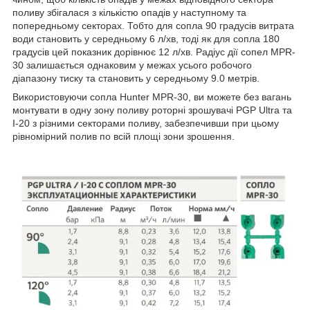
поливу збігалася з кількістю опадів у наступному та
попередньому секторах. Тобто для сопла 90 градусів витрата
води становить у середньому 6 л/хв, тоді як для сопла 180
градусів цей показник дорівнює 12 л/хв. Радіус дії сопел MPR-
30 залишається однаковим у межах усього робочого
діапазону тиску та становить у середньому 9.0 метрів.
Використовуючи сопла Hunter MPR-30, ви можете без вагань
монтувати в одну зону поливу роторні зрошувачі PGP Ultra та
I-20 з різними секторами поливу, забезпечивши при цьому
рівномірний полив по всій площі зони зрошення.