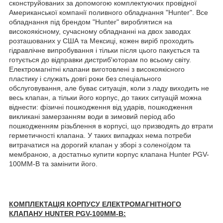
сконструйованих за допомогою комплектуючих провідної
Американської компанії поливного обладнання "Hunter". Все
обладнання під брендом "Hunter" вироблятися на
високоякісному, сучасному обладнанні на двох заводах
розташованих у США та Мексиці, кожен виріб проходить
гідравлічне випробування і тільки після цього пакується та
готується до відправки дистриб'юторам по всьому світу.
Електромагнітні клапани виготовлені з високоякісного
пластику і служать довгі роки без спеціального
обслуговування, але буває ситуація, коли з ладу виходить не
весь клапан, а тільки його корпус, до таких ситуацій можна
віднести: фізичні пошкодження від ударів, пошкодження
викликані замерзанням води в зимовий період або
пошкодженням різьблення в корпусі, що призводять до втрати
герметичності клапана. У таких випадках нема потреби
витрачатися на дорогий клапан у зборі з соленоїдом та
мембраною, а достатньо купити корпус клапана Hunter PGV-
100MM-B та замінити його.
КОМПЛЕКТАЦІЯ КОРПУСУ ЕЛЕКТРОМАГНІТНОГО
КЛАПАНУ HUNTER PGV-100ММ-B: