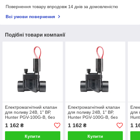
Повернення товару впродовж 14 днів за домовленістю
Всі умови повернення
Подібні товари компанії
Електромагнітний клапан
Електромагнітний клапан
Елек
для поливу 24В, 1" ВР,
для поливу 24В, 1" ВР,
для 
Hunter PGV-100G-B, без
Hunter PGV-100G-B, без
Hunt
регулювання потоку
регулювання потоку
регу
1 162
1 162
1 1
₴
₴
Купити
Купити