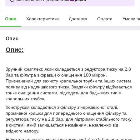
Опис
Характеристики
Доставка
Оплата
Умови п
Опис
Опис:
Зручний комплект, який складається з редуктора тиску на 2,8
бар та фільтра з фракцією очищення 100 мікрон.
Призначений для захисту крапельної трубки та інших систем
поливу від надлишкового тиску. Завдяки фільтру відбувається
тонке очищення системи, підходить для будь-яких типів
крапельних трубок.
Конструкція складається з фільтру з нержавіючої сталі,
промивної кришки для попереднього очищення фільтру та
регулятора тиску на 2,8 бар, для підтримки стабільного тиску
в системі, який залишається незмінним, незалежно від
вхідного напору.
Редуктор працює у діапазоні тиску від 1,4 до 8 бар при потоці