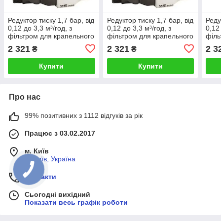
Редуктор тиску 1,7 бар, від
Редуктор тиску 1,7 бар, від
Реду
0,12 до 3,3 м³/год, з
0,12 до 3,3 м³/год, з
0,12
фільтром для крапельного
фільтром для крапельного
філь
поливу, 1" ЗР х 3/4" ВР
поливу, 3/4" дюйма,
поли
2 321
2 321
2 3
₴
₴
дюйма, Hunter (США)
Hunter (США)
Hunt
Купити
Купити
Про нас
99% позитивних з 1112 відгуків за рік
Працює з 03.02.2017
м. Київ
м, Київ, Україна
Контакти
Сьогодні вихідний
Показати весь графік роботи