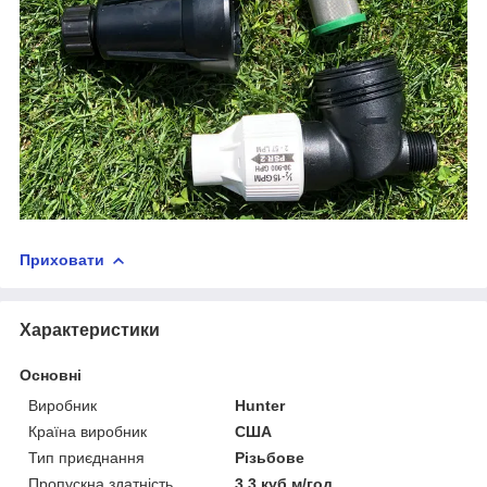
Приховати
Характеристики
Основні
Виробник
Hunter
Країна виробник
США
Тип приєднання
Різьбове
Пропускна здатність
3.3 куб.м/год