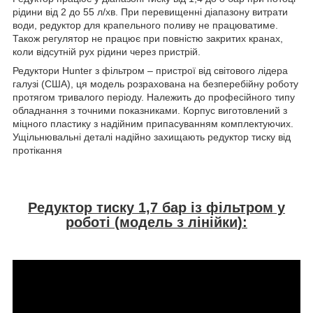
рідини від 2 до 55 л/хв. При перевищенні діапазону витрати
води, редуктор для крапельного поливу не працюватиме.
Також регулятор не працює при повністю закритих кранах,
коли відсутній рух рідини через пристрій.
Редуктори Hunter з фільтром – пристрої від світового лідера
галузі (США), ця модель розрахована на безперебійну роботу
протягом тривалого періоду. Належить до професійного типу
обладнання з точними показниками. Корпус виготовлений з
міцного пластику з надійним припасуванням комплектуючих.
Ущільнювальні деталі надійно захищають редуктор тиску від
протікання
Редуктор тиску 1,7 бар із фільтром у
роботі (модель з лінійки):