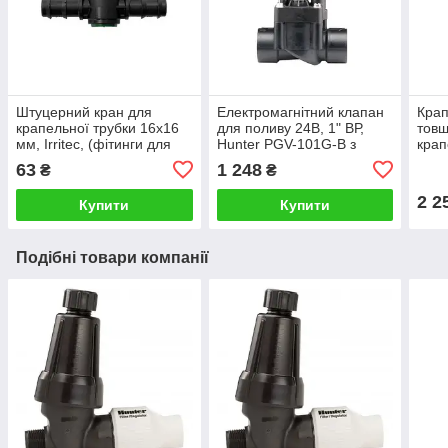
Штуцерний кран для
Електромагнітний клапан
Крап
крапельної трубки 16х16
для поливу 24В, 1" ВР,
товщ
мм, Irritec, (фітинги для
Hunter PGV-101G-B з
крап
крапельного поливу)
регулюванням потоку
год, 
63
1 248
₴
₴
Brow
2 2
Купити
Купити
Подібні товари компанії