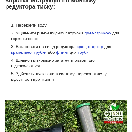
Коротка інструкція по монтажу
редуктора тиску
:
Перекрити воду
Ущільнити різьби вхідних патрубків
фум-стрічкою
для
герметичності
Встановити на вихід редуктора
кран
,
стартер
для
крапельної трубки
або
фітинг
для
труби
Щільно і рівномірно затягнути різьби, що
підключаються
Здійснити пуск води в систему, переконатися у
відсутності протікання