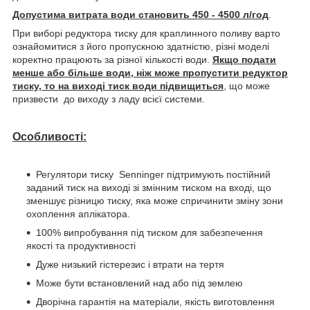
Допустима витрата води становить 450 - 4500 л/год
.
При виборі редуктора тиску для краплинного поливу варто
ознайомитися з його пропускною здатністю, різні моделі
коректно працюють за різної кількості води.
Якщо подати
менше або більше води, ніж може пропустити редуктор
тиску, то на виході тиск води підвищиться
, що може
призвести до виходу з ладу всієї системи.
Особливості:
Регулятори тиску Senninger підтримують постійний
заданий тиск на виході зі змінним тиском на вході, що
зменшує різницю тиску, яка може спричинити зміну зони
охоплення аплікатора.
100% випробування під тиском для забезпечення
якості та продуктивності
Дуже низький гістерезис і втрати на тертя
Може бути встановлений над або під землею
Дворічна гарантія на матеріали, якість виготовлення