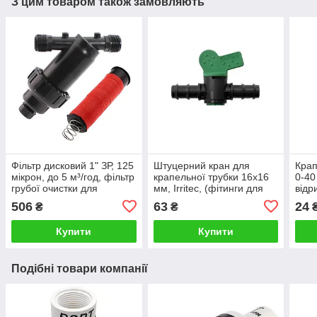
З цим товаром також замовляють
Фільтр дисковий 1" ЗР, 125
Штуцерний кран для
Крап
мікрон, до 5 м³/год, фільтр
крапельної трубки 16х16
0-40 
грубої очистки для
мм, Irritec, (фітинги для
відр
крапельного поливу,
крапельного поливу)
мм д
506
63
24
₴
₴
IRRITEC
полив
Купити
Купити
Подібні товари компанії