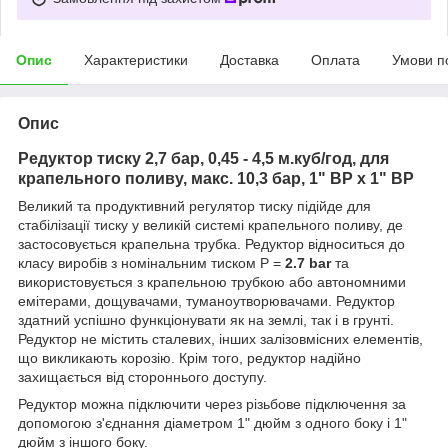
Опис
Характеристики
Доставка
Оплата
Умови п
Опис
Редуктор тиску 2,7 бар, 0,45 - 4,5 м.куб/год, для
крапельного поливу, макс. 10,3 бар, 1" ВР х 1" ВР
Великий та продуктивний регулятор тиску підійде для
стабілізації тиску у великій системі крапельного поливу, де
застосовується крапельна трубка. Редуктор відноситься до
класу виробів з номінальним тиском P =
2.7 bar
та
використовується з крапельною трубкою або автономними
емітерами, дощувачами, туманоутворювачами. Редуктор
здатний успішно функціонувати як на землі, так і в грунті.
Редуктор не містить сталевих, інших залізовмісних елементів,
що викликають корозію. Крім того, редуктор надійно
захищається від стороннього доступу.
Редуктор можна підключити через різьбове підключення за
допомогою з'єднання діаметром 1" дюйм з одного боку і 1"
дюйм з іншого боку.