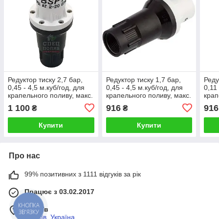
Редуктор тиску 2,7 бар,
Редуктор тиску 1,7 бар,
Реду
0,45 - 4,5 м.куб/год, для
0,45 - 4,5 м.куб/год, для
0,11
крапельного поливу, макс.
крапельного поливу, макс.
крап
10,3 бар, 1" ВР, Senninger,
7,24 бар, 3/4" ВР,
10,3
1 100
916
916
₴
₴
США
Senninger, США
Senn
Купити
Купити
Про нас
99% позитивних з 1111 відгуків за рік
Працює з 03.02.2017
КНОПКА
м. Київ
ЗВ'ЯЗКУ
м, Київ, Україна