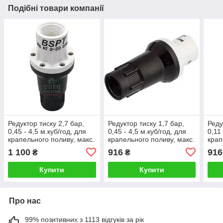
Подібні товари компанії
Редуктор тиску 2,7 бар,
Редуктор тиску 1,7 бар,
Реду
0,45 - 4,5 м.куб/год, для
0,45 - 4,5 м.куб/год, для
0,11
крапельного поливу, макс.
крапельного поливу, макс.
крап
10,3 бар, 1" ВР, Senninger,
7,24 бар, 3/4" ВР,
10,3
1 100
916
916
₴
₴
США
Senninger, США
Senn
Купити
Купити
Про нас
99% позитивних з 1113 відгуків за рік