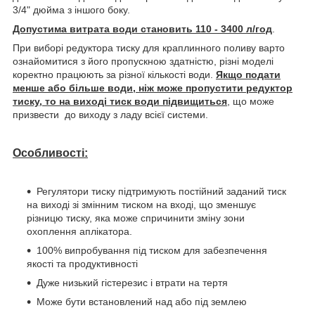
3/4" дюйма з іншого боку.
Допустима витрата води становить 110 - 3400 л/год
.
При виборі редуктора тиску для краплинного поливу варто
ознайомитися з його пропускною здатністю, різні моделі
коректно працюють за різної кількості води.
Якщо подати
менше або більше води, ніж може пропустити редуктор
тиску, то на виході тиск води підвищиться
, що може
призвести до виходу з ладу всієї системи.
Особливості:
Регулятори тиску підтримують постійний заданий тиск
на виході зі змінним тиском на вході, що зменшує
різницю тиску, яка може спричинити зміну зони
охоплення аплікатора.
100% випробування під тиском для забезпечення
якості та продуктивності
Дуже низький гістерезис і втрати на тертя
Може бути встановлений над або під землею