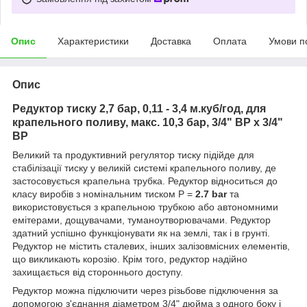
Опис
Характеристики
Доставка
Оплата
Умови п
Опис
Редуктор тиску 2,7 бар, 0,11 - 3,4 м.куб/год, для
крапельного поливу, макс. 10,3 бар, 3/4" ВР х 3/4"
ВР
Великий та продуктивний регулятор тиску підійде для
стабілізації тиску у великій системі крапельного поливу, де
застосовується крапельна трубка. Редуктор відноситься до
класу виробів з номінальним тиском P =
2.7 bar
та
використовується з крапельною трубкою або автономними
емітерами, дощувачами, туманоутворювачами. Редуктор
здатний успішно функціонувати як на землі, так і в грунті.
Редуктор не містить сталевих, інших залізовмісних елементів,
що викликають корозію. Крім того, редуктор надійно
захищається від стороннього доступу.
Редуктор можна підключити через різьбове підключення за
допомогою з'єднання діаметром 3/4" дюйма з одного боку і