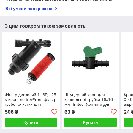
Всі умови повернення
З цим товаром також замовляють
Фільтр дисковий 1" ЗР, 125
Штуцерний кран для
Крап
мікрон, до 5 м³/год, фільтр
крапельної трубки 16х16
0-40 
грубої очистки для
мм, Irritec, (фітинги для
відр
крапельного поливу,
крапельного поливу)
мм д
506
63
24
₴
₴
IRRITEC
полив
Купити
Купити