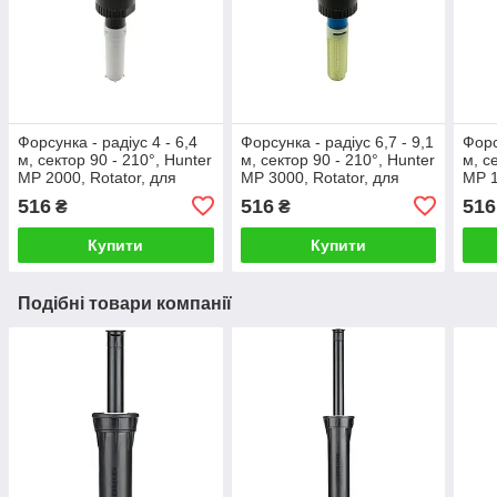
Форсунка - радіус 4 - 6,4
Форсунка - радіус 6,7 - 9,1
Форс
м, сектор 90 - 210°, Hunter
м, сектор 90 - 210°, Hunter
м, с
MP 2000, Rotator, для
MP 3000, Rotator, для
MP 1
висувного зрошувача
висувного зрошувача
вису
516
516
516
₴
₴
Купити
Купити
Подібні товари компанії