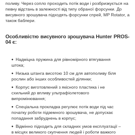
поливу. Через сопло проходить потік води і розбризкується на
певну відстань в залежності від типу обраної форсунки. До
висувного зрошувача підходять форсунки спрей, MP Rotator, а
також баблери.
Особливістю висувного зрошувача Hunter PROS-
04 є:
Надміцна пружина для рівномірного втягування
штока;
Низька штанга висотою 10 см для автополиву біля
рослин або інших особливостей ділянки;
Корпус виготовлений з якісного пластика і не
схильний до впливу ультрафіолетового
випромінювання;
Спеціальна прокладка регулює потік води під час
початку роботи підземного зрошувача, не допускає
попадання забруднень в корпус;
Відмінно підходить для складних умов експлуатації –
в місцях великого скупчення людей і роботи важкого