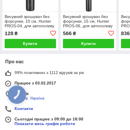
Висувний зрошувач без
Висувний зрошувач без
Вису
форсунки, 10 см, Hunter
форсунки, 15 см, Hunter
форс
PROS-04, для автополиву
PROS-06, для автополиву
PROS
(спринклер для поливу)
(спринклер для поливу)
(спр
128
566
836
₴
₴
Купити
Купити
Про нас
99% позитивних з 1112 відгуків за рік
Працює з 03.02.2017
м. Київ
КНОПКА
ЗВ'ЯЗКУ
м, Київ, Україна
Контакти
Сьогодні працює з 09:00 до 18:00
Показати весь графік роботи