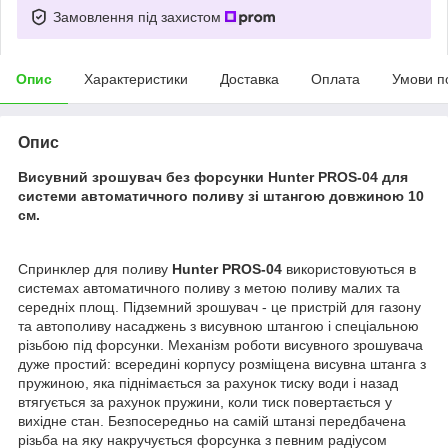
Замовлення під захистом
Опис
Характеристики
Доставка
Оплата
Умови п
Опис
Висувний зрошувач без форсунки Hunter PROS-04 для
системи автоматичного поливу зі штангою довжиною 10
см.
Спринклер для поливу
Hunter PROS-04
використовуються в
системах автоматичного поливу з метою поливу малих та
середніх площ. Підземний зрошувач - це пристрій для газону
та автополиву насаджень з висувною штангою і спеціальною
різьбою під форсунки. Механізм роботи висувного зрошувача
дуже простий: всередині корпусу розміщена висувна штанга з
пружиною, яка піднімається за рахунок тиску води і назад
втягується за рахунок пружини, коли тиск повертається у
вихідне стан. Безпосередньо на самій штанзі передбачена
різьба на яку накручується форсунка з певним радіусом