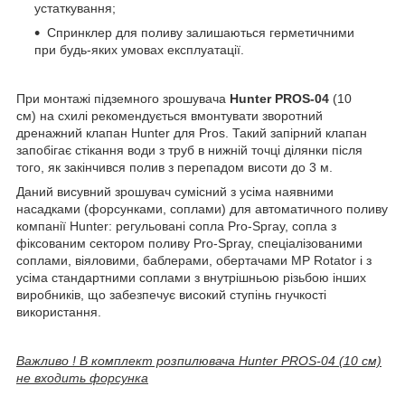
устаткування;
Спринклер для поливу залишаються герметичними
при будь-яких умовах експлуатації.
При монтажі підземного зрошувача
Hunter PROS-04
(10
см)
на схилі рекомендується вмонтувати зворотний
дренажний клапан Hunter для Pros. Такий запірний клапан
запобігає стікання води з труб в нижній точці ділянки після
того, як закінчився полив з перепадом висоти до 3 м.
Даний висувний зрошувач сумісний з усіма наявними
насадками (форсунками, соплами) для автоматичного поливу
компанії Hunter: регульовані сопла Pro-Spray, сопла з
фіксованим сектором поливу Pro-Spray, спеціалізованими
соплами, віяловими, баблерами, обертачами MP Rotator і з
усіма стандартними соплами з внутрішньою різьбою інших
виробників, що забезпечує високий ступінь гнучкості
використання.
Важливо ! В комплект розпилювача Hunter PROS-04 (10 см)
не входить форсунка