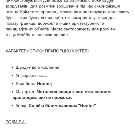
Використовуються для розмітки
За схемою полива для
зрошувачів і для розмітки зрошувачів під час скарифікація
газону. Крім того, прапорці можна використовувати для показу
будь - яких будівельних робіт, які використовуються для
показу границь, доріжок та інших архітектурних та
ландшафтних об’єктів. Часто застосовують для розмітки
місць Майбутні посадки рослин.
ХАРАКТЕРИСТИКИ ПРАПОРЦІВ HUNTER:
Швидке встановлення;
Універсальність.
Виробник:
Hunter;
Матеріал:
Металева спиця з поліетиленовим
прапорцем, що не промокає
Колір:
Синій з білим написом "Hunter"
РОЗМІРИ: