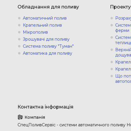
Обладнання для поливу
Проекту
Автоматичний полив
Розрах
Крапельний полив
Систем
ферми
Мікрополив
Систем
Зрошувачі для поливу
теплиц
Система поливу "Туман"
Верхній
Автоматика для поливу
дощува
Крапел
Крапел
Що пот
автопо
СпецПоливСервіс - cистеми автоматичного поливу Hu