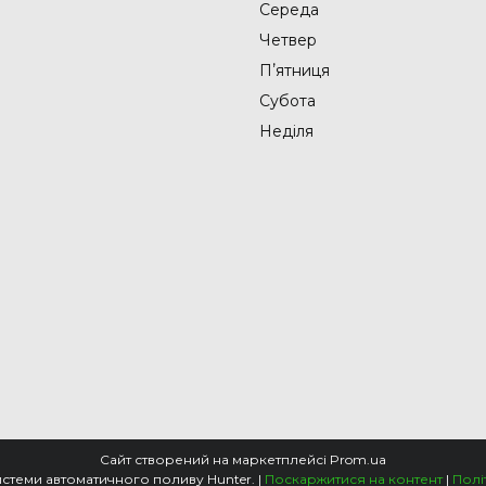
Середа
Четвер
Пʼятниця
Субота
Неділя
Сайт створений на маркетплейсі
Prom.ua
СпецПоливСервіс - cистеми автоматичного поливу Hunter. |
Поскаржитися на контент
|
Полі