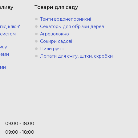
оливу
Товари для саду
Тенти водонепроникні
під ключ"
Секаторы для обрізки дерев
 систем
Агроволокно
Сокири садові
иву
Пили ручні
теми
Лопати для снігу, щітки, скребки
еми
09:00
18:00
09:00
18:00