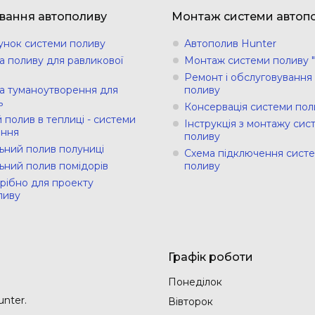
вання автополиву
Монтаж системи автоп
унок системи поливу
Автополив Hunter
а поливу для равликової
Монтаж системи поливу "
Ремонт і обслуговування
а туманоутворення для
поливу
ь
Консервація системи пол
 полив в теплиці - системи
Інструкція з монтажу сис
ння
поливу
ьний полив полуниці
Схема підключення сист
ьний полив помідорів
поливу
рібно для проекту
ливу
Графік роботи
Понеділок
nter.
Вівторок