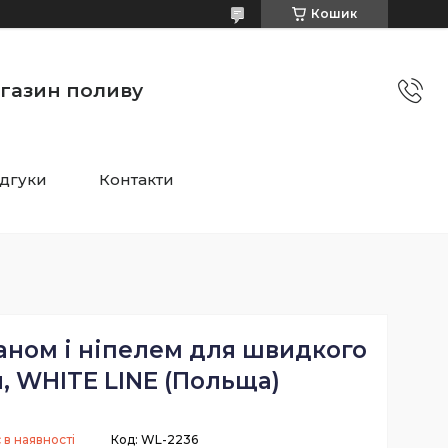
Кошик
агазин поливу
ідгуки
Контакти
аном і ніпелем для швидкого
, WHITE LINE (Польща)
 в наявності
Код:
WL-2236