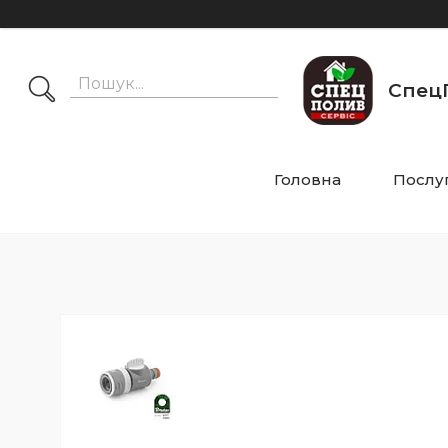
СпецП
Головна
Послу