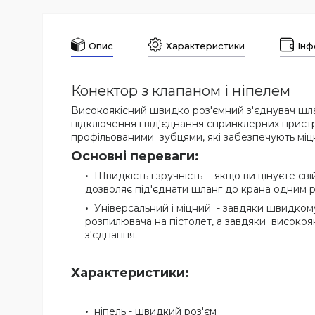
Опис
Характеристики
Інф
Конектор з клапаном і ніпелем
Високоякісний швидко роз'ємний з'єднувач шл
підключення і від'єднання спринклерних прист
профільованими зубцями, які забезпечують міцн
Основні переваги:
Швидкість і зручність - якщо ви цінуєте с
дозволяє під'єднати шланг до крана одним ру
Універсальний і міцний - завдяки швидко
розпилювача на пістолет, а завдяки високояк
з'єднання.
Характеристики:
ніпель - швидкий роз'єм