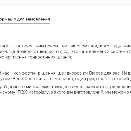
ормація для замовлення
анга з протиковзним покриттям і ніпелем швидкого з'єднанн
роїв. Це дозволяє швидко під'єднати інші елементи систем
е кріплення тонкостінних шлангів.
вій час і комфортні рішення, швидкороз'єм Bradas для вас. На
хом. Відстібається так само легко, один рух, і шланг готовий 
му з'єднанню ми можемо швидко і легко замінити спринклери
існому ПВХ-матеріалу, з якого він виготовлений, ми можемо б