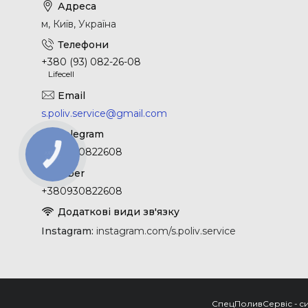
м, Київ, Україна
+380 (93) 082-26-08
Lifecell
s.poliv.service@gmail.com
+380930822608
КНОПКА
ЗВ'ЯЗКУ
+380930822608
Instagram
instagram.com/s.poliv.service