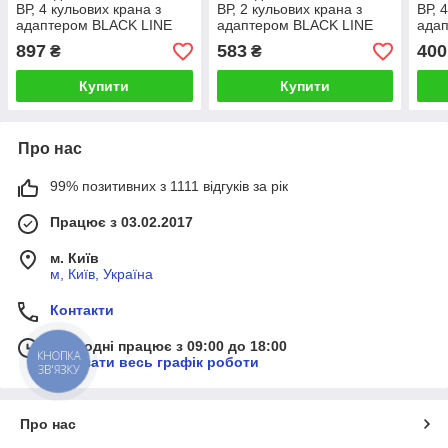
ВР, 4 кульових крана з
ВР, 2 кульових крана з
ВР, 
адаптером BLACK LINE
адаптером BLACK LINE
адап
HEAVY DUTY Bradas
HEAVY DUTY Bradas
LINE
897
583
400
₴
₴
(Польща)
(Польща)
Купити
Купити
Про нас
99% позитивних з 1111 відгуків за рік
Працює з 03.02.2017
м. Київ
м, Київ, Україна
Контакти
Сьогодні працює з 09:00 до 18:00
КНОПКА
Показати весь графік роботи
ЗВ'ЯЗКУ
Про нас