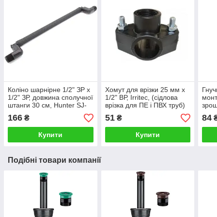
Коліно шарнірне 1/2" ЗР х
Хомут для врізки 25 мм x
Гнуч
1/2" ЗР, довжина сполучної
1/2" ВР, Irritec, (сідлова
монт
штанги 30 см, Hunter SJ-
врізка для ПЕ і ПВХ труб)
зрош
512
Hunt
166
51
84
₴
₴
₴
Купити
Купити
Подібні товари компанії