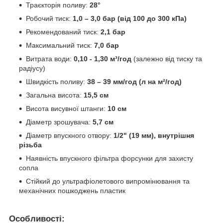
Траєкторія поливу:
28°
Робочий тиск:
1,0 – 3,0 бар (від 100 до 300 кПа)
Рекомендований тиск:
2,1 бар
Максимальний тиск:
7,0 бар
Витрата води:
0,10 - 1,30 м³/год
(залежно від тиску та
радіусу)
Швидкість поливу:
38 – 39 мм/год (л на м²/год)
Загальна висота:
15,5 см
Висота висувної штанги:
10 см
Діаметр зрошувача:
5,7 см
Діаметр впускного отвору:
1/2" (19 мм), внутрішня
різьба
Наявність впускного фільтра форсунки для захисту
сопла
Стійкий до ультрафіолетового випромінювання та
механічних пошкоджень пластик
Особливості: