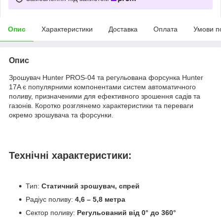
Опис
Характеристики
Доставка
Оплата
Умови п
Опис
Зрошувач Hunter PROS-04 та регульована форсунка Hunter
17A є популярними компонентами систем автоматичного
поливу, призначеними для ефективного зрошення садів та
газонів. Коротко розглянемо характеристики та переваги
окремо зрошувача та форсунки.
Технічні характеристики:
Тип:
Статичний зрошувач, спрей
Радіус поливу:
4,6 – 5,8 метра
Сектор поливу:
Регульований від 0° до 360°