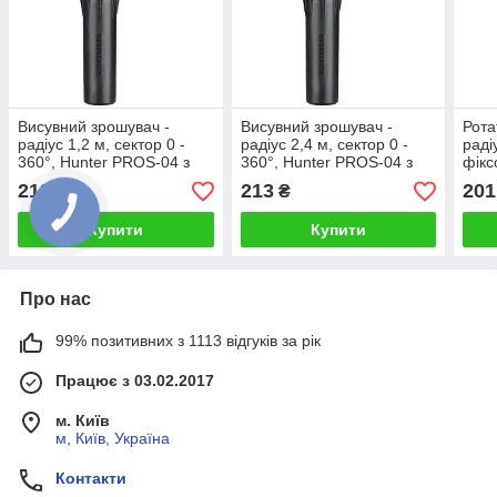
Висувний зрошувач -
Висувний зрошувач -
Рота
радіус 1,2 м, сектор 0 -
радіус 2,4 м, сектор 0 -
раді
360°, Hunter PROS-04 з
360°, Hunter PROS-04 з
фікс
форсункою 4А (США)
форсункою 8А (США)
форс
213
213
201
₴
₴
зрош
PS (
Купити
Купити
Про нас
99% позитивних з 1113 відгуків за рік
Працює з 03.02.2017
м. Київ
м, Київ, Україна
Контакти