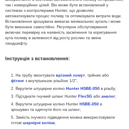
так і комерційних цілей. Він може бути встановлений у
системах з контролерами Hunter, що дозволяє
автоматизувати процес поливу та оптимізувати витрати води.
Встановлення зрошувача вимагає мінімальних зусиль і може
бути виконане самостійно. Регулярне обслуговування
включає перевірку на наявність засмічення та коригування
кута поливу в залежності від росту рослин та зміни
ландшафту.
Інструкція з встановлення:
На трубу змонтувати
врізний хомут
,
трійник або
фітинг
з внутрішньою різьбою 1/2";
Вкрутити штуцерне коліно
Hunter HSBE-050
в різьбу;
Під'єднати гнучкий шланг Hunter
FlexSG
або
аналог
;
Вкрутити штуцерне коліно Hunter
HSBE-050
в
зрошувач та одягнути його на шланг;
Замість гнучкого підведення можна використовувати
готові
шарнірні коліна
;