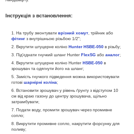
Інструкція з встановлення:
На трубу змонтувати
врізний хомут
, трійник або
фітинг
з внутрішньою різьбою 1/2";
Вкрутити штуцерне коліно
Hunter HSBE-050
в різьбу;
Під'єднати гнучкий шланг Hunter
FlexSG
або
аналог
;
Вкрутити штуцерне коліно Hunter
HSBE-050
в
зрошувач та одягнути його на шланг;
Замість гнучкого підведення можна використовувати
готові
шарнірні коліна
;
Встановити зрошувач у рівень ґрунту з відступом 10
см від краю газону до центру зрошувача, щільно
затрамбувати;
Подати воду, промити зрошувач через промивне
сопло;
Викрутити промивне сопло, накрутити форсунку для
поливу;