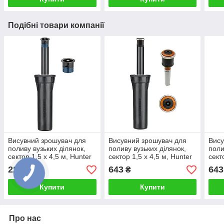
Подібні товари компанії
Висувний зрошувач для
Висувний зрошувач для
Вису
поливу вузьких ділянок,
поливу вузьких ділянок,
поли
сектор 1,5 х 4,5 м, Hunter
сектор 1,5 х 4,5 м, Hunter
сект
PROS-04 з форсункою
PROS-04 з форсункою
PRO
228
643
643
₴
₴
LCS-515 (США)
MP-RCS (США)
MP-
Купити
Купити
Про нас