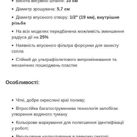
Висота висувної штанги:
10 см
Діаметр зрошувача:
5,7 см
Діаметр впускного отвору:
1/2" (19 мм), внутрішня
різьба
На всіх моделях передбачена можливість зменшення
радіуса дії на
25%
Наявність впускного фільтра форсунки для захисту
сопла
Стійкий до ультрафіолетового випромінювання та
механічних пошкоджень пластик
Особливості:
Чіткі, добре окреслені краї поливу;
Вітростійка багатоструменева технологія запобігає
утворення водяного туману
Кольорове маркування для полегшення ідентифікації
у роботі;
Регульоване налаштування в певному секторі