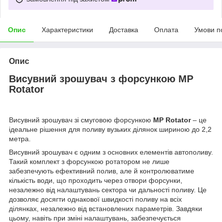
Опис
Характеристики
Доставка
Оплата
Умови п
Опис
Висувний зрошувач з форсункою MP
Rotator
Висувний зрошувач зі смуговою форсункою
MP Rotator
– це
ідеальне рішення для поливу вузьких ділянок шириною до 2,2
метра.
Висувний зрошувач є одним з основних елементів автополиву.
Такий комплект з форсункою ротатором не лише
забезпечують ефективний полив, але й контролюватиме
кількість води, що проходить через отвори форсунки,
незалежно від налаштувань сектора чи дальності поливу. Це
дозволяє досягти однакової швидкості поливу на всіх
ділянках, незалежно від встановлених параметрів. Завдяки
цьому, навіть при зміні налаштувань, забезпечується