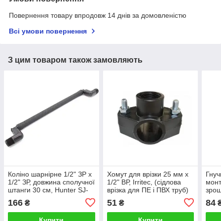
Повернення товару впродовж 14 днів за домовленістю
Всі умови повернення
З цим товаром також замовляють
Коліно шарнірне 1/2" ЗР х
Хомут для врізки 25 мм x
Гнуч
1/2" ЗР, довжина сполучної
1/2" ВР, Irritec, (сідлова
монт
штанги 30 см, Hunter SJ-
врізка для ПЕ і ПВХ труб)
зрош
512
Hunt
166
51
84
₴
₴
₴
Купити
Купити