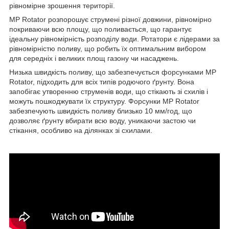
рівномірне зрошення території.
MP Rotator розпорошує струмені різної довжини, рівномірно
покриваючи всю площу, що поливається, що гарантує
ідеальну рівномірність розподілу води. Ротатори є лідерами за
рівномірністю поливу, що робить їх оптимальним вибором
для середніх і великих площ газону чи насаджень.
Низька швидкість поливу, що забезпечується форсунками MP
Rotator, підходить для всіх типів родючого ґрунту. Вона
запобігає утворенню струменів води, що стікають зі схилів і
можуть пошкоджувати їх структуру. Форсунки MP Rotator
забезпечують швидкість поливу близько 10 мм/год, що
дозволяє ґрунту вбирати всю воду, уникаючи застою чи
стікання, особливо на ділянках зі схилами.