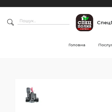
СпецП
Головна
Послу