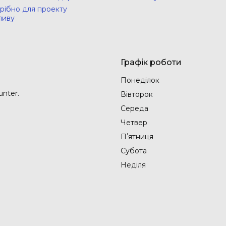
рібно для проекту
ливу
Графік роботи
Понеділок
nter.
Вівторок
Середа
Четвер
Пʼятниця
Субота
Неділя