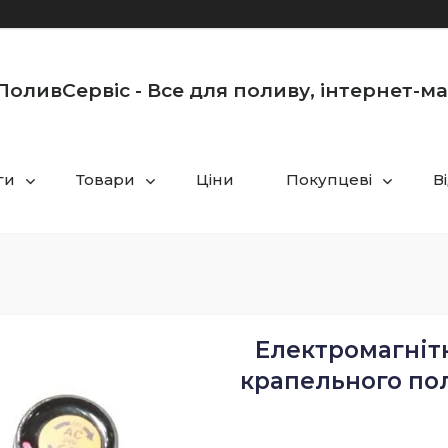
оливСервіс - Все для поливу, інтернет-м
ги
Товари
Ціни
Покупцеві
В
Електромагнітн
крапельного пол