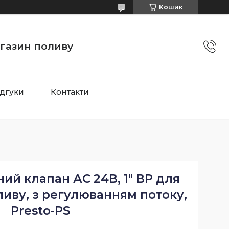
Кошик
агазин поливу
ідгуки
Контакти
ий клапан АС 24В, 1" ВР для
иву, з регулюванням потоку,
Presto-PS