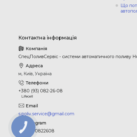
Що пот
автопо
СпецПоливСервіс - cистеми автоматичного поливу Hu
м, Київ, Україна
+380 (93) 082-26-08
Lifecell
s.poliv.service@gmail.com
+380930822608