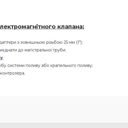
електромагнітного клапана:
аптери з зовнішньою різьбою 25 мм (1");
иєднати до магістральної труби;
ву
;
убу системи поливу або крапельного поливу;
контролера.