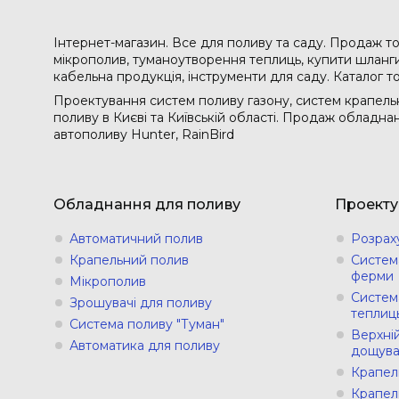
Інтернет-магазин. Все для поливу та саду. Продаж то
мікрополив, туманоутворення теплиць, купити шланги 
кабельна продукція, інструменти для саду. Каталог т
Проектування систем поливу газону, систем крапельн
поливу в Києві та Київській області. Продаж обладн
автополиву Hunter, RainBird
Обладнання для поливу
Проекту
Автоматичний полив
Розрах
Крапельний полив
Систем
ферми
Мікрополив
Систем
Зрошувачі для поливу
теплиц
Система поливу "Туман"
Верхній
Автоматика для поливу
дощува
Крапел
Крапел