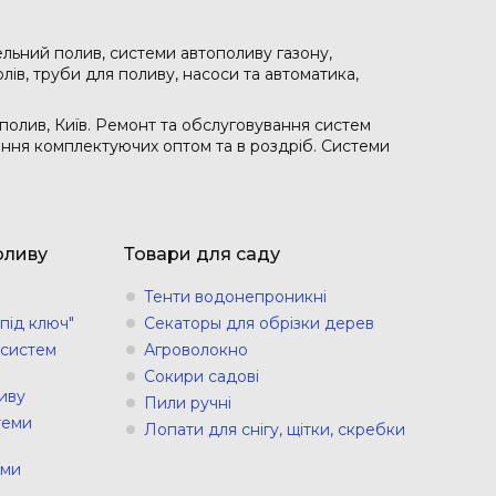
ельний полив, системи автополиву газону,
лів, труби для поливу, насоси та автоматика,
полив, Київ. Ремонт та обслуговування систем
чання комплектуючих оптом та в роздріб. Системи
оливу
Товари для саду
Тенти водонепроникні
під ключ"
Секаторы для обрізки дерев
 систем
Агроволокно
Сокири садові
иву
Пили ручні
теми
Лопати для снігу, щітки, скребки
еми