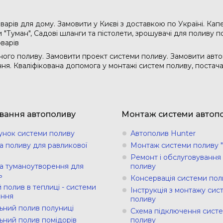
варів для дому. Замовити у Києві з доставкою по Україні. Кап
"Туман", Садові шланги та пістолети, зрошувачі для поливу по
оварів
ого поливу. Замовити проект системи поливу. Замовити авто
ання. Кваліфікована допомога у монтажі систем поливу, поста
вання автополиву
Монтаж системи автоп
унок системи поливу
Автополив Hunter
а поливу для равликової
Монтаж системи поливу "
Ремонт і обслуговування
а туманоутворення для
поливу
ь
Консервація системи пол
 полив в теплиці - системи
Інструкція з монтажу сис
ння
поливу
ьний полив полуниці
Схема підключення сист
ьний полив помідорів
поливу