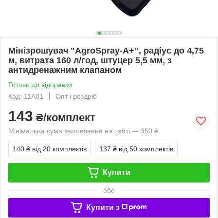
Мінізрошувач "AgroSpray-А+", радіус до 4,75
м, витрата 160 л/год, штуцер 5,5 мм, з
антидренажним клапаном
Готово до відправки
Код: 11А01
Опт і роздріб
143
₴/комплект
Мінімальна сума замовлення на сайті — 350 ₴
140 ₴
від 20 комплектів
137 ₴
від 50 комплектів
Купити
або
Купити з