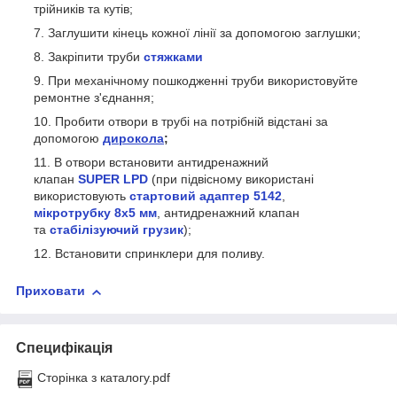
трійників та кутів;
Заглушити кінець кожної лінії за допомогою заглушки;
Закріпити труби
стяжками
При механічному пошкодженні труби використовуйте
ремонтне з'єднання;
Пробити отвори в трубі на потрібній відстані за
допомогою
дирокола
;
В отвори встановити антидренажний
клапан
SUPER LPD
(при підвісному використані
використовують
стартовий адаптер 5142
,
мікротрубку 8х5 мм
, антидренажний клапан
та
стабілізуючий грузик
)
;
Встановити спринклери для поливу.
Приховати
Специфікація
Сторінка з каталогу.pdf