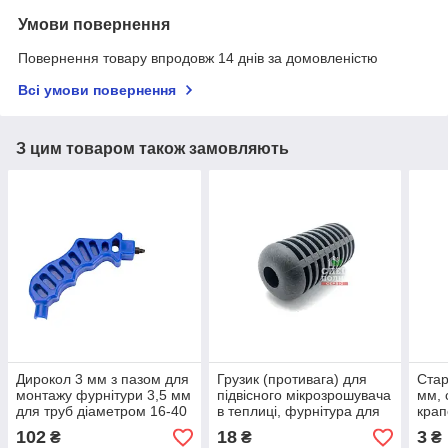
Умови повернення
Повернення товару впродовж 14 днів за домовленістю
Всі умови повернення
З цим товаром також замовляють
Дирокол 3 мм з пазом для
Грузик (противага) для
Стар
монтажу фурнітури 3,5 мм
підвісного мікрозрошувача
мм, 
для труб діаметром 16-40
в теплиці, фурнітура для
крап
мм
мікрополиву
міні
102
18
3
₴
₴
₴
для 