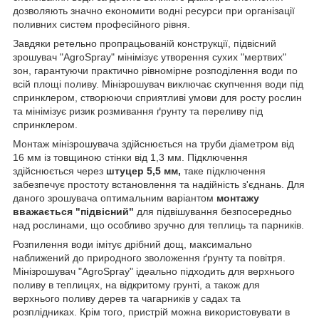
дозволяють значно економити водні ресурси при організації
поливних систем професійного рівня.
Завдяки ретельно пропрацьованій конструкції, підвісний
зрошувач "AgroSpray" мінімізує утворення сухих "мертвих"
зон, гарантуючи практично рівномірне розподілення води по
всій площі поливу. Мінізрошувач виключає скупчення води під
спринклером, створюючи сприятливі умови для росту рослин
та мінімізує ризик розмивання ґрунту та переливу під
спринклером.
Монтаж мінізрошувача здійснюється на труби діаметром від
16 мм із товщиною стінки від 1,3 мм. Підключення
здійснюється через
штуцер 5,5 мм,
таке підключення
забезпечує простоту встановлення та надійність з'єднань. Для
даного зрошувача оптимальним варіантом
монтажу
вважається "підвісний"
для підвішування безпосередньо
над рослинами, що особливо зручно для теплиць та парників.
Розпилення води імітує дрібний дощ, максимально
наближений до природного зволоження ґрунту та повітря.
Мінізрошувач "AgroSpray" ідеально підходить для верхнього
поливу в теплицях, на відкритому грунті, а також для
верхнього поливу дерев та чагарників у садах та
розплідниках. Крім того, пристрій можна використовувати в