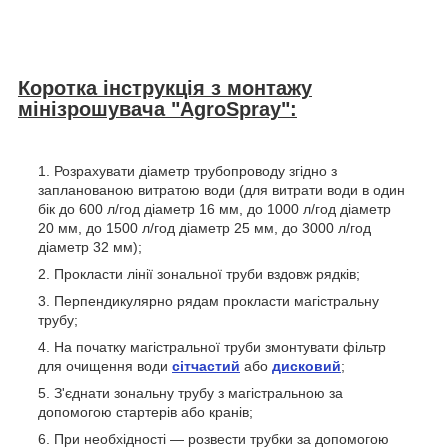
Коротка інструкція з монтажу
мінізрошувача "AgroSpray":
Розрахувати діаметр трубопроводу згідно з
запланованою витратою води (для витрати води в один
бік до 600 л/год діаметр 16 мм, до 1000 л/год діаметр
20 мм, до 1500 л/год діаметр 25 мм, до 3000 л/год
діаметр 32 мм);
Прокласти лінії зональної труби вздовж рядків;
Перпендикулярно рядам прокласти магістральну
трубу;
На початку магістральної труби змонтувати фільтр
для очищення води
сітчастий
або
дисковий
;
З'єднати зональну трубу з магістральною за
допомогою стартерів або кранів;
При необхідності — розвести трубки за допомогою