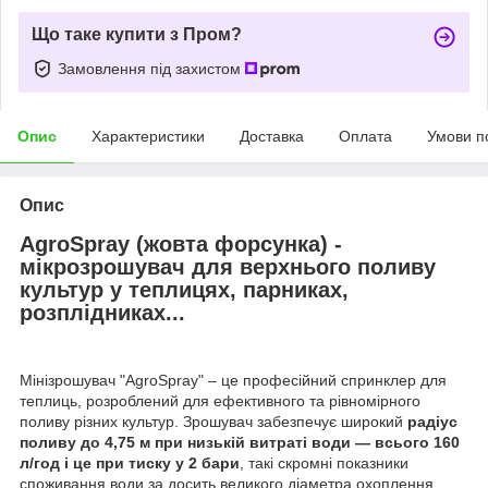
Що таке купити з Пром?
Замовлення під захистом
Опис
Характеристики
Доставка
Оплата
Умови п
Опис
AgroSpray (жовта форсунка) -
мікрозрошувач для верхнього поливу
культур у теплицях, парниках,
розплідниках...
Мінізрошувач "AgroSpray" – це професійний спринклер для
теплиць, розроблений для ефективного та рівномірного
поливу різних культур. Зрошувач забезпечує широкий
радіус
поливу до 4,75 м при низькій витраті води — всього 160
л/год і це при тиску у 2 бари
, такі скромні показники
споживання води за досить великого діаметра охоплення