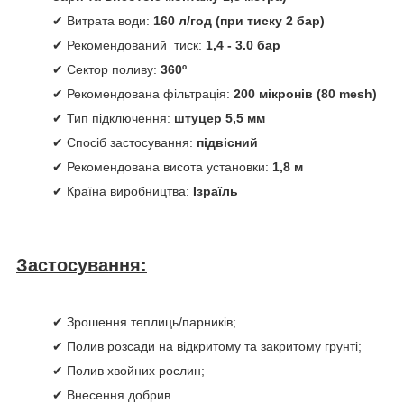
✔ Витрата води:
160 л/год (при тиску 2 бар)
✔ Рекомендований тиск:
1,4 - 3.0 бар
✔ Сектор поливу:
360º
✔ Рекомендована фільтрація:
200 мікронів (80 mesh)
✔ Тип підключення:
штуцер 5,5 мм
✔ Спосіб застосування:
підвісний
✔ Рекомендована висота установки:
1,8 м
✔ Країна виробництва:
Ізраїль
Застосування:
✔ Зрошення теплиць/парників;
✔ Полив розсади на відкритому та закритому грунті;
✔ Полив хвойних рослин;
✔ Внесення добрив.