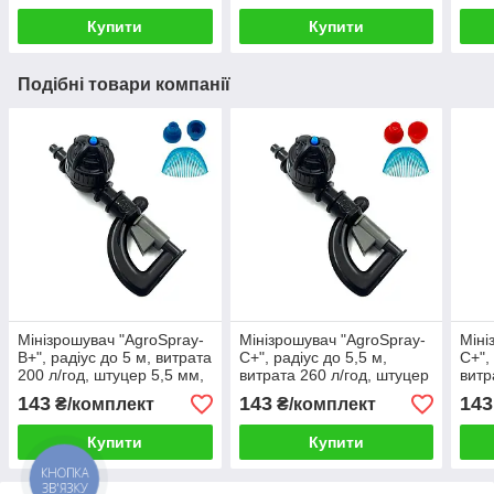
Купити
Купити
Подібні товари компанії
Мінізрошувач "AgroSpray-
Мінізрошувач "AgroSpray-
Міні
В+", радіус до 5 м, витрата
С+", радіус до 5,5 м,
С+",
200 л/год, штуцер 5,5 мм,
витрата 260 л/год, штуцер
витр
з антидренажним
5,5 мм, з антидренажним
5,5 
143
143
143
₴/комплект
₴/комплект
клапаном
клапаном
кла
Купити
Купити
КНОПКА
ЗВ'ЯЗКУ