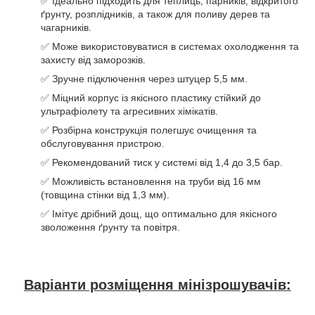
✅ Ідеально підходить для теплиць, парників, відкритого
ґрунту, розплідників, а також для поливу дерев та
чагарників.
✅ Може використовуватися в системах охолодження та
захисту від заморозків.
✅ Зручне підключення через штуцер 5,5 мм.
✅ Міцний корпус із якісного пластику стійкий до
ультрафіолету та агресивних хімікатів.
✅ Розбірна конструкція полегшує очищення та
обслуговування пристрою.
✅ Рекомендований тиск у системі від 1,4 до 3,5 бар.
✅ Можливість встановлення на труби від 16 мм
(товщина стінки від 1,3 мм).
✅ Імітує дрібний дощ, що оптимально для якісного
зволоження ґрунту та повітря.
Варіанти розміщення мінізрошувачів: