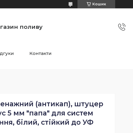
Кошик
агазин поливу
ідгуки
Контакти
енажний (антикап), штуцер
ус 5 мм "папа" для систем
ня, білий, стійкий до УФ