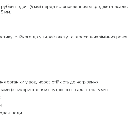
рубки подачі (5 мм) перед встановленням мікроджет-насадки.
 5 мм.
тику, стійкого до ультрафіолету та агресивних хімічних речов
ня органіки у воді через стійкість до нагрівання
ками (з використанням внутрішнього адаптера 5 мм)
ж
мі
одачі води