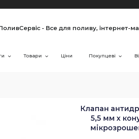
оливСервіс - Все для поливу, інтернет-м
ги
Товари
Ціни
Покупцеві
В
Клапан антидр
5,5 мм х кон
мікрозрошен