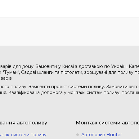
варів для дому. Замовити у Києві з доставкою по Україні. Кап
"Туман", Садові шланги та пістолети, зрошувачі для поливу по
оварів
ого поливу. Замовити проект системи поливу. Замовити авто
ання. Кваліфікована допомога у монтажі систем поливу, поста
вання автополиву
Монтаж системи автоп
унок системи поливу
Автополив Hunter