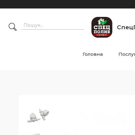
СпецП
Головна
Послу