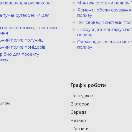
а поливу для равликової
Монтаж системи поливу "
Ремонт і обслуговування
а туманоутворення для
поливу
ь
Консервація системи пол
 полив в теплиці - системи
Інструкція з монтажу сис
ння
поливу
ьний полив полуниці
Схема підключення сист
ьний полив помідорів
поливу
рібно для проекту
ливу
Графік роботи
Понеділок
nter.
Вівторок
Середа
Четвер
Пʼятниця