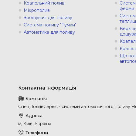
Крапельний полив
Систем
ферми
Мікрополив
Систем
Зрошувачі для поливу
теплиц
Система поливу "Туман"
Верхній
Автоматика для поливу
дощува
Крапел
Крапел
Що пот
автопо
СпецПоливСервіс - cистеми автоматичного поливу Hu
м, Київ, Україна