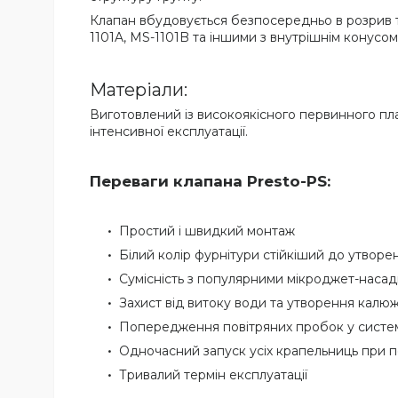
Клапан вбудовується безпосередньо в розрив т
1101A, MS-1101B та іншими з внутрішнім конусом
Матеріали:
Виготовлений із високоякісного первинного плас
інтенсивної експлуатації.
Переваги клапана Presto-PS:
Простий і швидкий монтаж
Білий колір фурнітури стійкіший до утворен
Сумісність з популярними мікроджет-насад
Захист від витоку води та утворення калю
Попередження повітряних пробок у систе
Одночасний запуск усіх крапельниць при п
Тривалий термін експлуатації