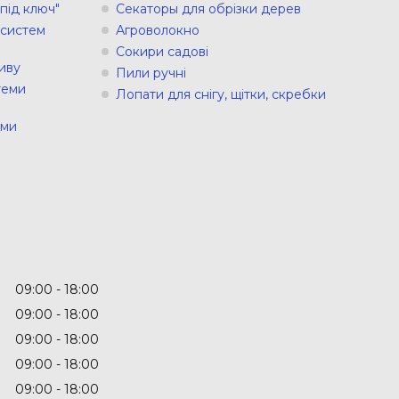
під ключ"
Секаторы для обрізки дерев
 систем
Агроволокно
Сокири садові
иву
Пили ручні
теми
Лопати для снігу, щітки, скребки
еми
09:00
18:00
09:00
18:00
09:00
18:00
09:00
18:00
09:00
18:00