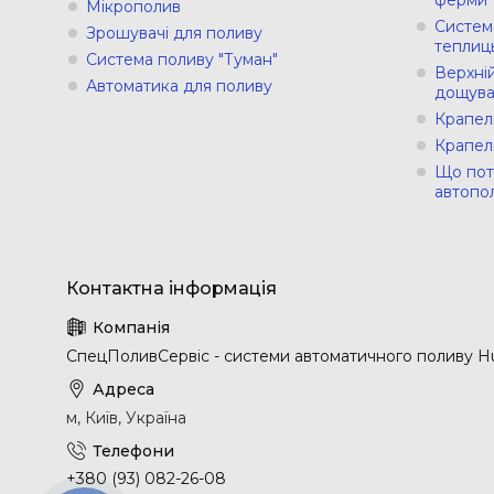
Мікрополив
Систем
Зрошувачі для поливу
теплиц
Система поливу "Туман"
Верхній
Автоматика для поливу
дощува
Крапел
Крапел
Що пот
автопо
СпецПоливСервіс - cистеми автоматичного поливу Hu
м, Київ, Україна
+380 (93) 082-26-08