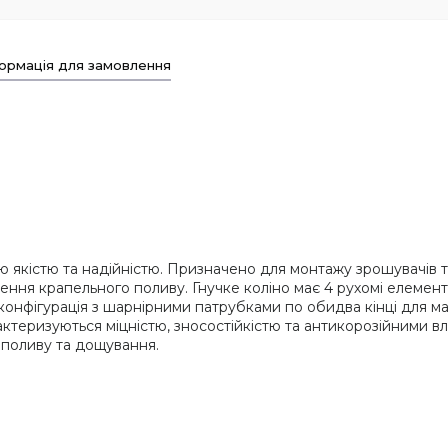
ормація для замовлення
ою якістю та надійністю. Призначено для монтажу зрошувачів 
ення крапельного поливу. Гнучке коліно має 4 рухомі елеме
онфігурація з шарнірними патрубками по обидва кінці для мак
рактеризуються міцністю, зносостійкістю та антикорозійними 
 поливу та дощування.