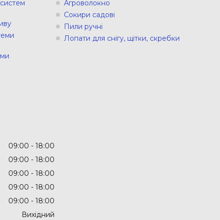
 систем
Агроволокно
Сокири садові
иву
Пили ручні
теми
Лопати для снігу, щітки, скребки
еми
09:00
18:00
09:00
18:00
09:00
18:00
09:00
18:00
09:00
18:00
Вихідний