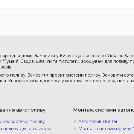
варів для дому. Замовити у Києві з доставкою по Україні. Кап
"Туман", Садові шланги та пістолети, зрошувачі для поливу по
оварів
ого поливу. Замовити проект системи поливу. Замовити авто
ання. Кваліфікована допомога у монтажі систем поливу, поста
вання автополиву
Монтаж системи автоп
унок системи поливу
Автополив Hunter
а поливу для равликової
Монтаж системи поливу "