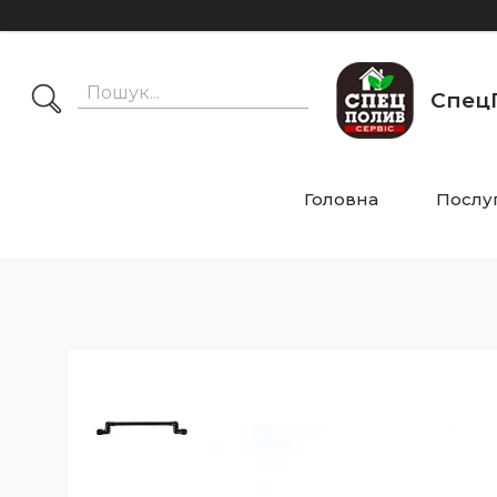
СпецП
Головна
Послу