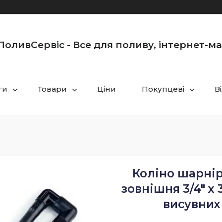
оливСервіс - Все для поливу, інтернет-м
ги
Товари
Ціни
Покупцеві
В
Коліно шарнір
зовнішня 3/4" х
висувних 