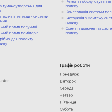
Ремонт і обслуговування
а туманоутворення для
поливу
ь
Консервація системи пол
 полив в теплиці - системи
Інструкція з монтажу сис
ння
поливу
ьний полив полуниці
Схема підключення сист
ьний полив помідорів
поливу
рібно для проекту
ливу
Графік роботи
Понеділок
nter.
Вівторок
Середа
Четвер
Пʼятниця
Субота