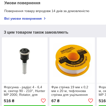
Умови повернення
Повернення товару впродовж 14 днів за домовленістю
Всі умови повернення
З цим товаром також замовляють
Форсунка - радіус 4 - 6,4
Фум стрічка 19 мм х 0,2
Форс
м, сектор 90 - 210°, Hunter
мм х 20 м, тефлонова
м, с
MP 2000, Rotator, для
стрічка для ущільнення
MP 3
висувного зрошувача
різьби, обмотувальна,
вису
516
67
516
₴
₴
широка, PROFI