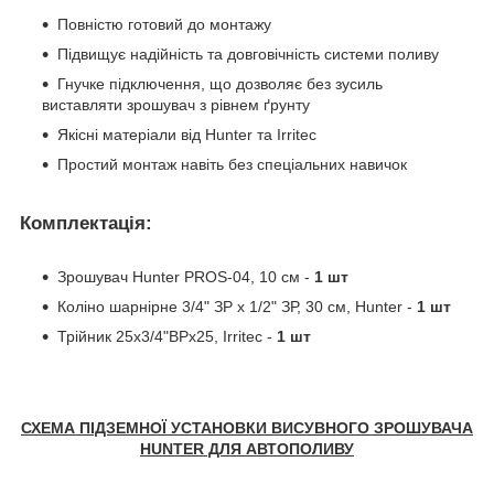
Повністю готовий до монтажу
Підвищує надійність та довговічність системи поливу
Гнучке підключення, що дозволяє без зусиль
виставляти зрошувач з рівнем ґрунту
Якісні матеріали від Hunter та Irritec
Простий монтаж навіть без спеціальних навичок
Комплектація:
Зрошувач Hunter PROS-04, 10 см -
1 шт
Коліно шарнірне 3/4" ЗР х 1/2" ЗР, 30 см, Hunter -
1 шт
Трійник 25х3/4"ВРх25, Irritec -
1 шт
СХЕМА ПІДЗЕМНОЇ УСТАНОВКИ ВИСУВНОГО ЗРОШУВАЧА
HUNTER ДЛЯ АВТОПОЛИВУ