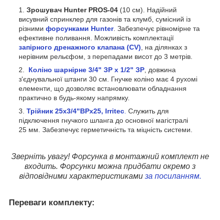
Зрошувач Hunter PROS-04
(10 см). Надійний
висувний спринклер для газонів та клумб, сумісний із
різними
форсунками Hunter
. Забезпечує рівномірне та
ефективне поливання. Можливість комплектації
запірного дренажного клапана (CV)
, на ділянках з
нерівним рельєфом, з перепадами висот до 3 метрів.
Коліно шарнірне 3/4" ЗР х 1/2" ЗР
, довжина
з'єднувальної штанги 30 см. Гнучке коліно має 4 рухомі
елементи, що дозволяє встановлювати обладнання
практично в будь-якому напрямку.
Трійник 25х3/4"ВРх25, Irritec
.
Служить для
підключення гнучкого шланга до основної магістралі
25 мм. Забезпечує герметичність та міцність системи.
Зверніть увагу! Форсунка в монтажний комплект не
входить. Форсунки можна придбати окремо з
відповідними характеристиками
за посиланням.
Переваги комплекту: