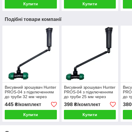
Купити
Купити
Подібні товари компанії
Висувний зрошувач Hunter
Висувний зрошувач Hunter
Вису
PROS-04 з підключенням
PROS-04 з підключенням
PROS
до труби 32 мм через
до труби 25 мм через
до т
трійник, шарнірне
трійник, шарнірне
трій
445
398
380
₴/комплект
₴/комплект
з'єднання 30 см
з'єднання 30 см
з'єд
Купити
Купити