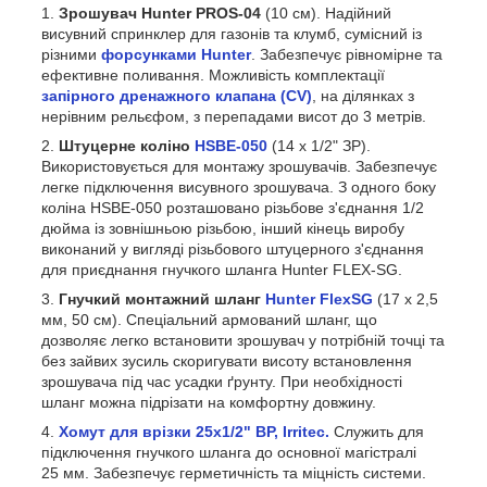
Зрошувач Hunter PROS-04
(10 см). Надійний
висувний спринклер для газонів та клумб, сумісний із
різними
форсунками Hunter
. Забезпечує рівномірне та
ефективне поливання. Можливість комплектації
запірного дренажного клапана (CV)
, на ділянках з
нерівним рельєфом, з перепадами висот до 3 метрів.
Штуцерне коліно
HSBE-050
(14 х 1/2" ЗР).
Використовується для монтажу зрошувачів. Забезпечує
легке підключення висувного зрошувача. З одного боку
коліна HSBE-050 розташовано різьбове з'єднання 1/2
дюйма із зовнішньою різьбою, інший кінець виробу
виконаний у вигляді різьбового штуцерного з'єднання
для приєднання гнучкого шланга Hunter FLEX-SG.
Гнучкий монтажний шланг
Hunter FlexSG
(17 х 2,5
мм, 50 см). Спеціальний армований шланг, що
дозволяє легко встановити зрошувач у потрібній точці та
без зайвих зусиль скоригувати висоту встановлення
зрошувача під час усадки ґрунту. При необхідності
шланг можна підрізати на комфортну довжину.
Хомут для врізки 25х1/2" ВР, Irritec.
Служить для
підключення гнучкого шланга до основної магістралі
25 мм. Забезпечує герметичність та міцність системи.