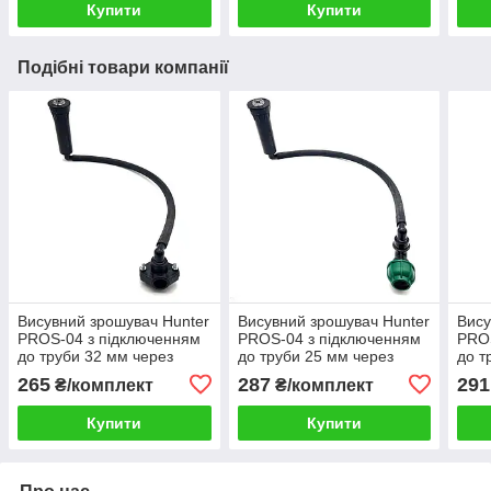
Купити
Купити
Подібні товари компанії
Висувний зрошувач Hunter
Висувний зрошувач Hunter
Вису
PROS-04 з підключенням
PROS-04 з підключенням
PROS
до труби 32 мм через
до труби 25 мм через
до т
хомут, гнучкий шланг 50
коліно, гнучкий шланг 50
колі
265
287
291
₴/комплект
₴/комплект
см
см
см
Купити
Купити