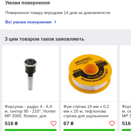
Умови повернення
Повернення товару впродовж 14 днів за домовленістю
Всі умови повернення
З цим товаром також замовляють
Форсунка - радіус 4 - 6,4
Фум стрічка 19 мм х 0,2
Форс
м, сектор 90 - 210°, Hunter
мм х 20 м, тефлонова
м, с
MP 2000, Rotator, для
стрічка для ущільнення
MP 3
висувного зрошувача
різьби, обмотувальна,
вису
516
67
516
₴
₴
широка, PROFI