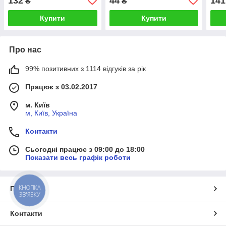
132
44
141
₴
₴
(Італія)
Irritec (Італія)
(Італ
Купити
Купити
Про нас
99% позитивних з 1114 відгуків за рік
Працює з 03.02.2017
м. Київ
м, Київ, Україна
Контакти
Сьогодні працює з 09:00 до 18:00
Показати весь графік роботи
КНОПКА
Про нас
ЗВ'ЯЗКУ
Контакти