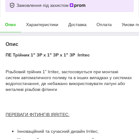
Замовлення під захистом
Опис
Характеристики
Доставка
Оплата
Умови п
Опис
ПЕ Трійник 1" ЗР х 1" ЗР х 1" ЗР Irritec
Різьбовий трійник 1" Irritec, застосовується при монтажі
систем автоматичного поливу та в інших випадках у системах
водопостачання, де небажано використовувати латуні або
металеві різьбові фітинги
ПЕРЕВАГИ ФІТИНГІВ IRRITEC:
Інноваційний та сучасний дизайн Irritec;