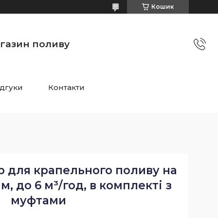
Кошик
агазин поливу
ідгуки
Контакти
р для крапельного поливу на
м, до 6 м³/год, в комплекті з
муфтами