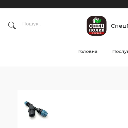
СпецП
Головна
Послу