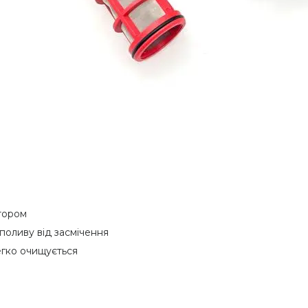
тором
поливу від засмічення
егко очищується