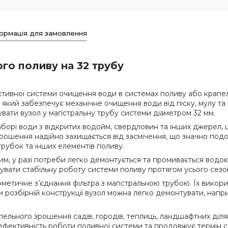
ормація для замовлення
ого поливу на 32 трубу
ктивної системи очищення води в системах поливу або крапе
он, який забезпечує механічне очищення води від піску, мулу та
увати вузол у магістральну трубу системи діаметром 32 мм.
рі води з відкритих водойм, свердловин та інших джерел, що 
 зрошення надійно захищається від засмічення, що значно под
трубок та інших елементів поливу.
им, у разі потреби легко демонтується та промивається водо
увати стабільну роботу системи поливу протягом усього сезо
рметичне з’єднання фільтра з магістральною трубою. Їх вико
и розбірній конструкції вузол можна легко демонтувати, напр
ельного зрошення садів, городів, теплиць, ландшафтних діля
ефективність роботи поливної системи та продовжує термін 