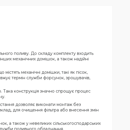
льного поливу. До складу комплекту входить
 інших механічних домішок, а також надійні
містять механічні домішки, такі як пісок,
овжує термін служби форсунок, зрошувачів,
ю. Така конструкція значно спрощує процес
ну.
ристання дозволяє виконати монтаж без
иклад, для очищення фільтра або внесення змін
нок, а також у невеликих сільськогосподарських
служби поливного обладнання.