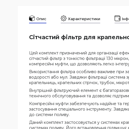
Опис
Характеристики
Інф
Сітчастий фільтр для крапельн
Цей комплект призначений для організації ефе
сітчастий фільтр з тонкістю фільтрації 130 мікр
компресійні муфти, що дозволяють легко інтегр
Використання фільтра особливо важливе при забо
водорості або мул. Завдяки фільтрації система
крапельниць, крапельних стрічок, трубок, мікро
Внутрішній фільтруючий елемент є багаторазов
технічного обслуговування та дозволяє підтрим
Компресійні муфти забезпечують надійне та ге
застосування спеціального інструменту. Завдяк
до системи поливу.
Даний комплект застосовується у системах крап
системах поливу. Його встановлення підвищує 