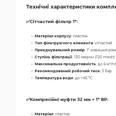
Технічні характеристики компл
✅
Сітчастий фільтр 1":
Матеріал корпусу
: пластик
Тип фільтруючого елемента
: сітчастий
Приєднувальний розмір
: 1" зовнішня різ
Ступінь фільтрації
: 130 мікрон (120 mesh)
Максимальна продуктивність
: до 6 м³/г
Рекомендований робочий тиск
: 3 бар
Температура води
: до +45 °C
✅
Компресійні муфти 32 мм × 1" ВР:
Матеріал
: пластик