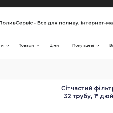
оливСервіс - Все для поливу, інтернет-м
ги
Товари
Ціни
Покупцеві
В
Сітчастий фільт
32 трубу, 1" дюй