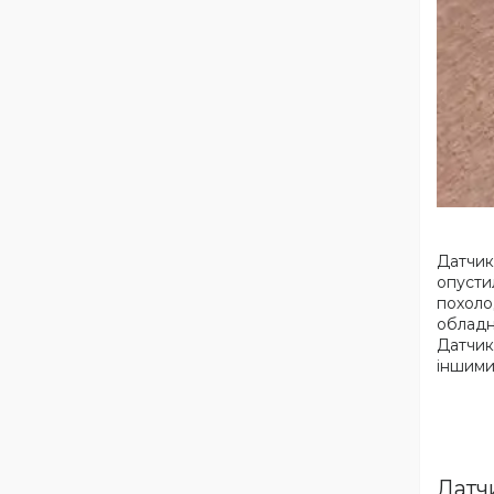
Датчик
опустил
похоло
обладн
Датчик
іншими
Датчи