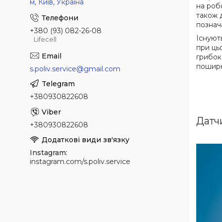
м, Київ, Україна
на роб
також 
познач
+380 (93) 082-26-08
Існуют
Lifecell
при ць
грибок
поширю
s.poliv.service@gmail.com
+380930822608
Датчи
+380930822608
Instagram
instagram.com/s.poliv.service