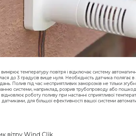
 вимірює температуру повітря і відключає систему автоматичн
ася до 3 градусів вище нуля. Необхідність датчика полягає в 
дань. Полив під час несприятливих заморозків не тільки згуб
анню системи, наприклад, розрив трубопроводу або пошкодж
 відновлює роботу поливу при настанні сприятливої температ
 датчиками, для більшої ефективності вашої системи автомат
к вітру Wind Clik