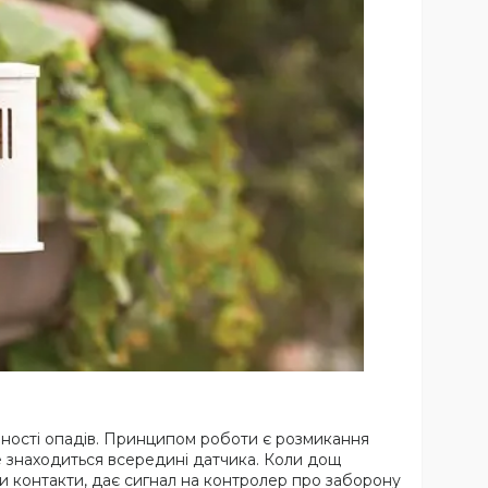
явності опадів. Принципом роботи є розмикання
е знаходиться всередині датчика. Коли дощ
и контакти, дає сигнал на контролер про заборону