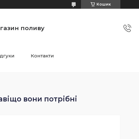
Кошик
агазин поливу
ідгуки
Контакти
авіщо вони потрібні