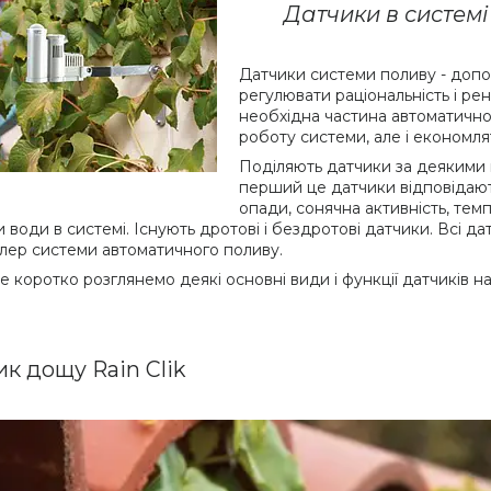
Датчики в системі
Датчики системи поливу - допо
регулювати раціональність і рен
необхідна частина автоматично
роботу системи, але і економля
Поділяють датчики за деякими п
перший це датчики відповідают
опади, сонячна активність, темп
и води в системі. Існують дротові і бездротові датчики. Всі 
лер системи автоматичного поливу.
е коротко розглянемо деякі основні види і функції датчиків н
ик дощу Rain Clik