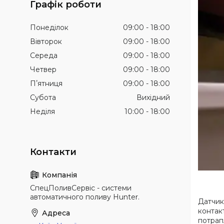
Графік роботи
Понеділок
09:00
18:00
Вівторок
09:00
18:00
Середа
09:00
18:00
Четвер
09:00
18:00
Пʼятниця
09:00
18:00
Субота
Вихідний
Неділя
10:00
18:00
СпецПоливСервіс - cистеми
автоматичного поливу Hunter.
Датчик
контак
потрап