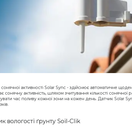
 сонячної активності Solar Sync - здійснює автоматичне щоде
є сонячну активність, шляхом зчитування кількості сонячної р
увати час поливу кожної зони на кожен день. Датчик Solar Syn
ків.
к вологості ґрунту Soil-Clik