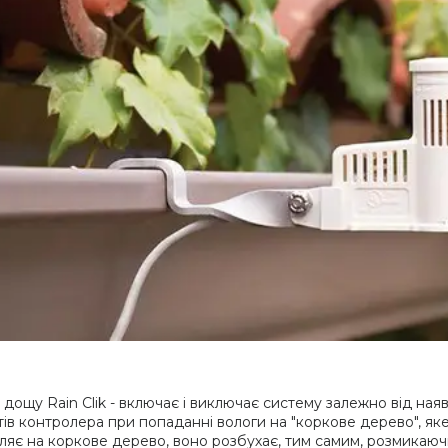
 дощу Rain Clik - включає і виключає систему залежно від на
тів контролера при попаданні вологи на "коркове дерево", як
ляє на коркове дерево, воно розбухає, тим самим, розмикаюч