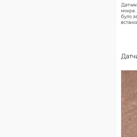
Датчик 
мокра. 
було з
встано
Датчи