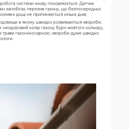
 і робота системи знову поновлюється. Датчик
він запобігає перелив газону, що безпосередньо
оливні дощі не припиняються кілька днів.
ередовище в якому швидко розвиваються хвороби,
я: нездоровий колір газону буро-жовтого кольору,
нні трави газонокосаркою, хвороби дуже швидко
ологи.