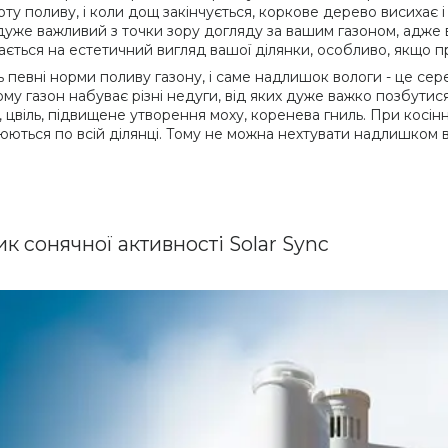
оту поливу, і коли дощ закінчується, коркове дерево висихає
дуже важливий з точки зору догляду за вашим газоном, адже 
ається на естетичний вигляд вашої ділянки, особливо, якщо пр
ь певні норми поливу газону, і саме надлишок вологи - це с
ому газон набуває різні недуги, від яких дуже важко позбутис
, цвіль, підвищене утворення моху, коренева гниль. При косі
ються по всій ділянці. Тому не можна нехтувати надлишком в
к сонячної активності Solar Sync