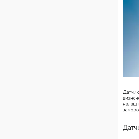
Датчик
визнача
налашт
замороз
Датчи