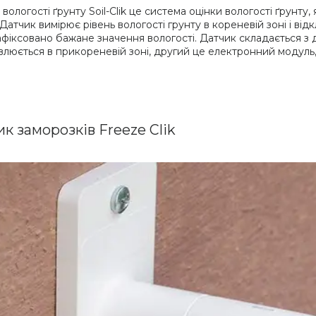
вологості ґрунту Soil-Clik це система оцінки вологості ґрунту
Датчик вимірює рівень вологості грунту в кореневій зоні і ві
афіксовано бажане значення вологості. Датчик складається з 
влюється в прикореневій зоні, другий це електронний модуль
к заморозків Freeze Clik