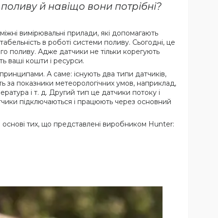
 поливу й навіщо вони потрібні?
міжні вимірювальні прилади, які допомагають
табельність в роботі системи поливу. Сьогодні, це
го поливу. Адже датчики не тільки корегують
ть ваші кошти і ресурси.
ринципами. А саме: існують два типи датчиків,
ь за показники метеорологічних умов, наприклад,
ература і т. д. Другий тип це датчики потоку і
датчики підключаються і працюють через основний
а основі тих, що представлені виробником Hunter: