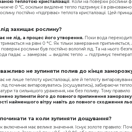
ваною теплотою кристалізації
. Коли на поверхні рослини 
нижче 0 °C
, оскільки виділене тепло підтримує її в рівноважн
рослину постійно «підігріває» теплота кристалізації. Цей прин
 лід захищає рослину?
є не лід, а процес його утворення.
Поки вода переходить
 тримається на рівні 0 °C. Як тільки замерзання припиняється
 поверхні рослини був постійно вологий лід. Та на нього без
вода падає → замерзає → виділяє тепло → підтримує температ
важливо не зупиняти полив до кінця заморозк
ає не лише теплоту кристалізації, але й теплоту випаровуванн
 лід починає випаровуватись (осушуватись), забираючи тепло 
атури та сильнішого ураження, ніж без поливу. Тому правило
нено зупиняти його до повного припинення заморозку 
сті найменшого вітру навіть до повного сходження льо
 починати та коли зупиняти дощування?
к включення має велике значення. Існує золоте правило: По