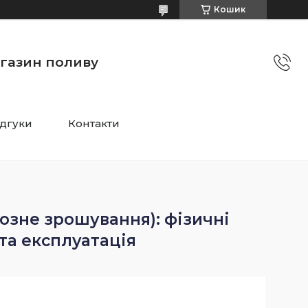
Кошик
агазин поливу
ідгуки
Контакти
зне зрошування): фізичні
та експлуатація