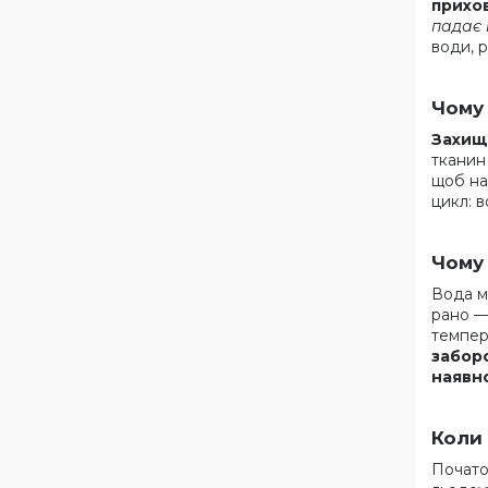
прихо
падає 
води, 
Чому
Захища
тканин
щоб на
цикл: 
Чому 
Вода м
рано —
темпер
заборо
наявно
Коли
Почато