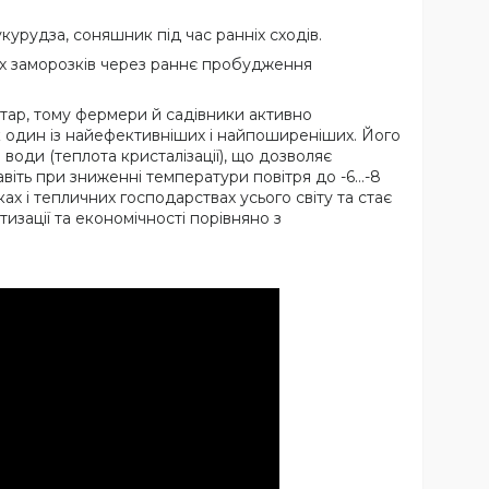
кукурудза, соняшник під час ранніх сходів.
них заморозків через раннє пробудження
ктар, тому фермери й садівники активно
 один із найефективніших і найпоширеніших. Його
води (теплота кристалізації), що дозволяє
авіть при зниженні температури повітря до -6…-8
х і тепличних господарствах усього світу та стає
изації та економічності порівняно з