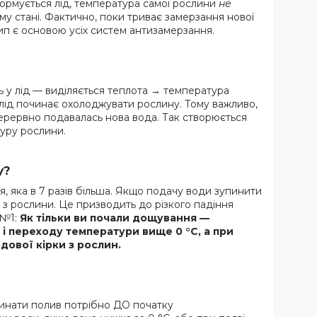
формується лід, температура самої рослини
не
ому стані. Фактично, поки триває замерзання нової
цип є основою усіх систем антизамерзання.
 у лід — виділяється теплота → температура
, лід починає охолоджувати рослину. Тому важливо,
перервно подавалась нова вода. Так створюється
уру рослини.
у?
я, яка в 7 разів більша. Якщо подачу води зупинити
з рослини. Це призводить до різкого падіння
 №1:
Як тільки ви почали дощування —
і переходу температури вище 0 °C, а при
дової кірки з рослин.
чинати полив потрібно ДО початку