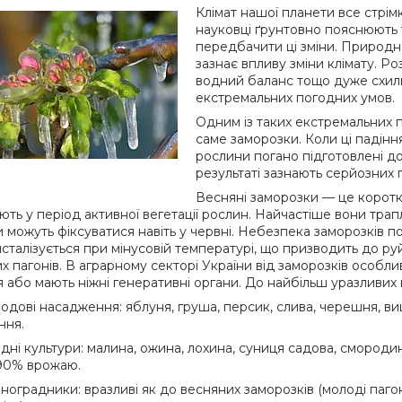
Клімат нашої планети все стрім
науковці ґрунтовно пояснюють 
передбачити ці зміни. Природн
зазнає впливу зміни клімату. Ро
водний баланс тощо дуже схил
екстремальних погодних умов.
Одним із таких екстремальних 
саме заморозки. Коли ці падін
рослини погано підготовлені до 
результаті зазнають серйозних
Весняні заморозки — це коротк
ть у період активної вегетації рослин. Найчастіше вони трапл
и можуть фіксуватися навіть у червні. Небезпека заморозків п
сталізується при мінусовій температурі, що призводить до руйну
х пагонів. В аграрному секторі України від заморозків особли
ня або мають ніжні генеративні органи. До найбільш уразливих
одові насадження: яблуня, груша, персик, слива, черешня, ви
іння.
ідні культури: малина, ожина, лохина, суниця садова, сморо
90% врожаю.
ноградники: вразливі як до весняних заморозків (молоді пагони)