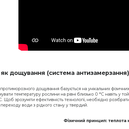
 як дощування (система антизамерзання)
протиморозного дощування базується на унікальних фізичних
мувати температуру рослини на рівні близько 0 °C навіть у то
°C. Щоб зрозуміти ефективність технології, необхідно розібра
с переходу води з рідкого стану у твердий.
Фізичний принцип: теплота к