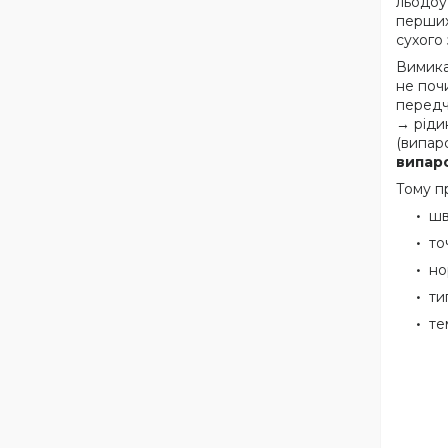
льодоу
перших
сухого
Вимикат
не поч
передч
→ ріди
(випар
випар
Тому п
шв
то
но
ти
те