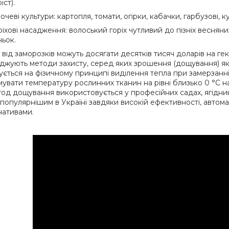
іст).
очеві культури: картопля, томати, огірки, кабачки, гарбузові, 
ріхові насадження: волоський горіх чутливий до пізніх весня
ьок.
 від заморозків можуть досягати десятків тисяч доларів на ге
джують методи захисту, серед яких зрошення (дощування) як
зується на фізичному принципі виділення тепла при замерзанні 
мувати температуру рослинних тканин на рівні близько 0 °C н
тод дощування використовується у професійних садах, ягідника
 популярнішим в Україні завдяки високій ефективності, автомат
нативами.