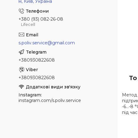
м, Київ, Україна
+380 (93) 082-26-08
Lifecell
s.poliv.service@gmail.com
+380930822608
То
+380930822608
Instagram
Метод 
instagram.com/s.poliv.service
підтри
-6…-8 
під ча