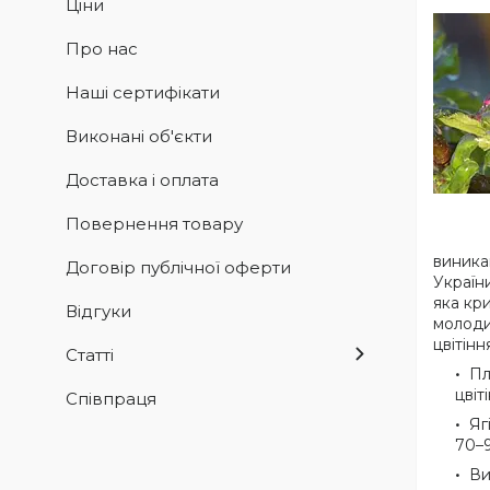
Ціни
Про нас
Наші сертифікати
Виконані об'єкти
Доставка і оплата
Повернення товару
виникаю
Договір публічної оферти
Україн
яка кри
Відгуки
молоди
цвітін
Статті
Пл
цвіт
Співпраця
Яг
70–
Ви