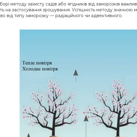
борі методу захисту садів або ягідників від заморозків важли
ть на застосування зрошування. Успішність методу значною мі
во від типу заморозку — радіаційного чи адвективного.