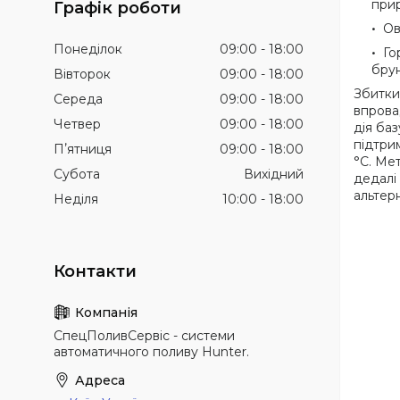
прир
Графік роботи
Ов
Понеділок
09:00
18:00
Го
брун
Вівторок
09:00
18:00
Збитки
Середа
09:00
18:00
впрова
Четвер
09:00
18:00
дія ба
підтри
Пʼятниця
09:00
18:00
°C. Ме
Субота
Вихідний
дедалі
альтер
Неділя
10:00
18:00
СпецПоливСервіс - cистеми
автоматичного поливу Hunter.