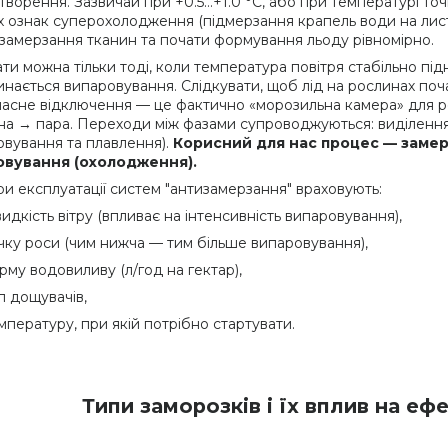
творення. Зазвичай при +0.5…+1.0 °C, або при температурі точ
 ознак суперохолодження (підмерзання крапель води на лист
 замерзання тканин та почати формування льоду рівномірно.
и можна тільки тоді, коли температура повітря стабільно підн
инається випаровування. Слідкувати, щоб лід на рослинах по
асне відключення — це фактично «морозильна камера» для росл
на → пара. Переходи між фазами супроводжуються: виділення
овування та плавлення).
Корисний для нас процес — замер
овування (охолодження).
ри експлуатації систем "антизамерзання" враховують:
идкість вітру (впливає на інтенсивність випаровування),
чку роси (чим нижча — тим більше випаровування),
рму водовиливу (л/год на гектар),
п дощувачів,
мпературу, при якій потрібно стартувати.
Типи заморозків і їх вплив на еф