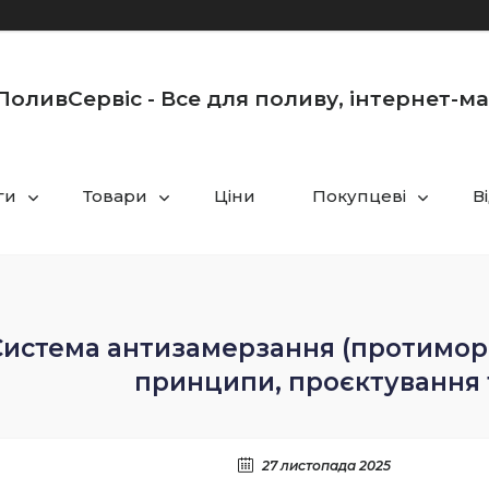
оливСервіс - Все для поливу, інтернет-м
ги
Товари
Ціни
Покупцеві
В
Система антизамерзання (протиморо
принципи, проєктування 
27 листопада 2025