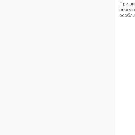
При ви
реагую
особли