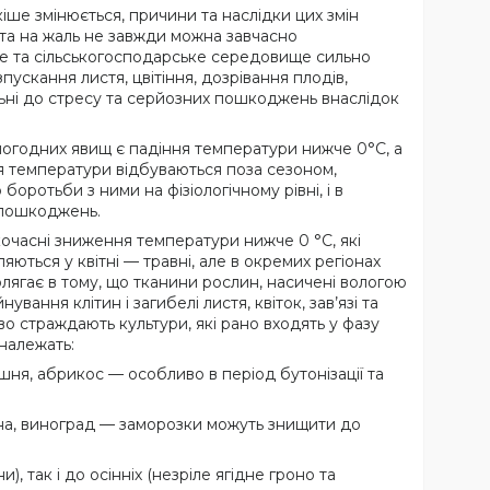
кіше змінюється, причини та наслідки цих змін
та на жаль не завжди можна завчасно
е та сільськогосподарське середовище сильно
зпускання листя, цвітіння, дозрівання плодів,
ьні до стресу та серйозних пошкоджень внаслідок
погодних явищ є падіння температури нижче 0°C, а
ня температури відбуваються поза сезоном,
боротьби з ними на фізіологічному рівні, і в
 пошкоджень.
очасні зниження температури нижче 0 °C, які
яються у квітні — травні, але в окремих регіонах
олягає в тому, що тканини рослин, насичені вологою
вання клітин і загибелі листя, квіток, зав’язі та
во страждають культури, які рано входять у фазу
 належать:
шня, абрикос — особливо в період бутонізації та
дина, виноград — заморозки можуть знищити до
, так і до осінніх (незріле ягідне гроно та