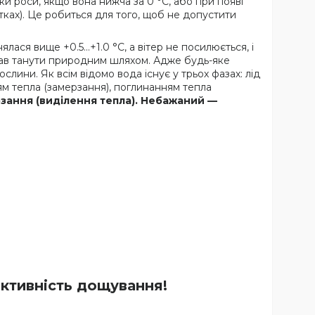
ки роси, якщо вона нижча за 0 °C, або при появі
ках). Це робиться для того, щоб не допустити
ялася вище +0.5…+1.0 °C, а вітер не посилюється, і
чав танути природним шляхом. Адже будь-яке
ини. Як всім відомо вода існує у трьох фазах: лід
м тепла (замерзання), поглинанням тепла
зання (виділення тепла). Небажаний —
ективність дощування!