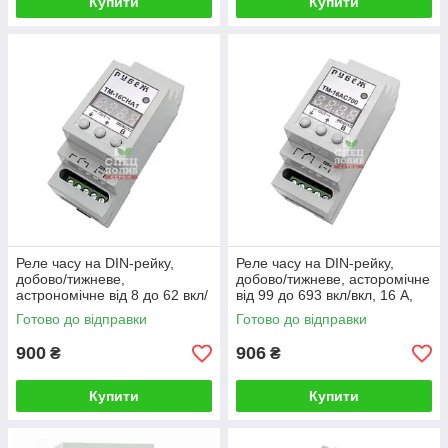
Купити
Купити
Реле часу на DIN-рейку,
Реле часу на DIN-рейку,
добово/тижневе,
добово/тижневе, асторомічне
астрономічне від 8 до 62 вкл/
від 99 до 693 вкл/вкл, 16 А,
вкл, 16 А, 3,5 кВт, "RUBEZH"
3,5 кВт, "RUBEZH"
Готово до відправки
Готово до відправки
ТМ-16СНА1, таймер
ТМ-16АС700, таймер
900
906
₴
₴
Купити
Купити