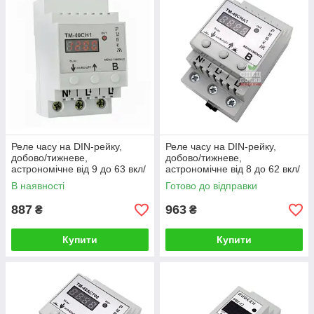
Реле часу на DIN-рейку,
Реле часу на DIN-рейку,
добово/тижневе,
добово/тижневе,
астрономічне від 9 до 63 вкл/
астрономічне від 8 до 62 вкл/
вкл, 40 А, 8,8 кВт, "RUBEZH"
вкл, 40 А, 8,8 кВт, "RUBEZH"
В наявності
Готово до відправки
ТМ-40СН1, таймер
ТМ-40СНА1, таймер
887
963
₴
₴
Купити
Купити