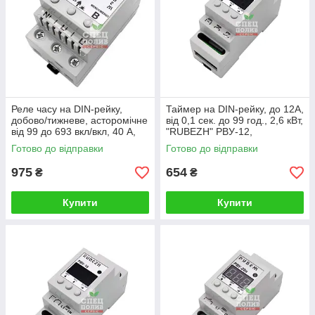
Реле часу на DIN-рейку,
Таймер на DIN-рейку, до 12А,
добово/тижневе, асторомічне
від 0,1 сек. до 99 год., 2,6 кВт,
від 99 до 693 вкл/вкл, 40 А,
"RUBEZH" РВУ-12,
8,8 кВт, "RUBEZH"
електронний інтервальний
Готово до відправки
Готово до відправки
ТМ-40АС700, таймер
таймер
975
654
₴
₴
Купити
Купити