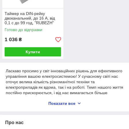
Таймер на DIN-рейку
двоканальний, до 16 А, від
0,1 с до 99 год, "RUBEZH"
РВУ-2/16, електронний
Готово до відправки
інтервальний таймер
1 036
₴
Купити
Ласкаво просимо у світ інноваційних рішень для ефективного
управління вашою електросистемою! У сучасному світі нас
оточує велика кількість різноманітної техніки та
електроприладів як вдома, так і на роботі. Темп нашого життя
постійно прискорюється, і від нас вимагається більше
продуктивності. Як керувати всім цим обладнанням,
Показати все
автоматизувати процеси та робити так, щоб вони вимагали
мінімального втручання людини? Саме для вирішення цих
завдань і призначені таймери та реле часу.
Про нас