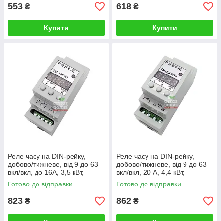
553
618
₴
₴
Купити
Купити
Реле часу на DIN-рейку,
Реле часу на DIN-рейку,
добово/тижневе, від 9 до 63
добово/тижневе, від 9 до 63
вкл/вкл, до 16А, 3,5 кВт,
вкл/вкл, 20 А, 4,4 кВт,
"RUBEZH" ТМ-16СН1,
"RUBEZH" ТМ-20СН1п,
Готово до відправки
Готово до відправки
таймер
таймер
823
862
₴
₴