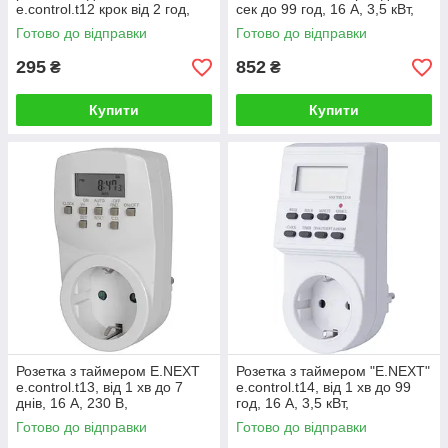
e.control.t12 крок від 2 год,
сек до 99 год, 16 А, 3,5 кВт,
цикл 6/42, 16 А, E.NEXT
електронний інтервальний
Готово до відправки
Готово до відправки
таймер
295
852
₴
₴
Купити
Купити
Розетка з таймером E.NEXT
Розетка з таймером "E.NEXT"
e.control.t13, від 1 хв до 7
e.control.t14, від 1 хв до 99
днів, 16 А, 230 В,
год, 16 А, 3,5 кВт,
електронний тижневий
електронний тижневий
Готово до відправки
Готово до відправки
інтервальний таймер