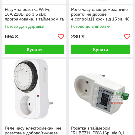
Розумна розетка Wi-Fi,
Реле часу електромеханічне
16А/220В, до 3,5 кВт,
розеточне добове
програмована, з таймером та
e.control.t11 крок від 15 хв, 48
дистанційним керуванням по
циклів, 16 А, E.NEXT
Готово до відправки
Готово до відправки
вай-фай
694
280
₴
₴
Купити
Купити
Реле часу електромеханічне
Розетка з таймером
розеточне добово/тижневе
"RUBEZH" РВУ-16р, від 0,1