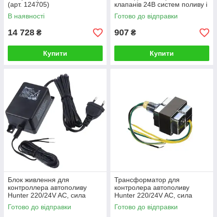
(арт. 124705)
клапанів 24В систем поливу і
водопостачання
В наявності
Готово до відправки
14 728
907
₴
₴
Купити
Купити
Блок живлення для
Трансформатор для
контроллера автополиву
контролера автополиву
Hunter 220/24V AC, сила
Hunter 220/24V AC, сила
струму 1А (PCC, X-CORE
струму 1А (Pro-C/X-CORE
Готово до відправки
Готово до відправки
внутрішній)
зовнішній)