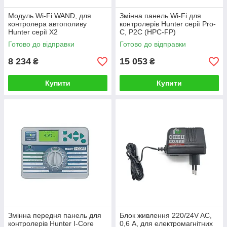
Модуль Wi-Fi WAND, для
Змінна панель Wi-Fi для
контролера автополиву
контролерів Hunter серії Pro-
Hunter серії X2
C, P2C (HPC-FP)
Готово до відправки
Готово до відправки
8 234
15 053
₴
₴
Купити
Купити
Змінна передня панель для
Блок живлення 220/24V AC,
контролерів Hunter I-Core
0,6 А, для електромагнітних