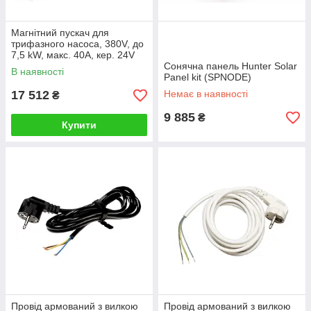
Магнітний пускач для
трифазного насоса, 380V, до
7,5 kW, макс. 40А, кер. 24V
AC, блок керування насосом
Сонячна панель Hunter Solar
В наявності
Hunter (США)
Panel kit (SPNODE)
17 512
Немає в наявності
₴
9 885
₴
Купити
Провід армований з вилкою
Провід армований з вилкою