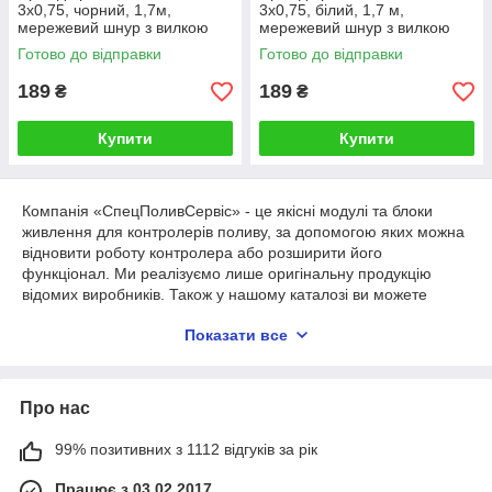
3х0,75, чорний, 1,7м,
3х0,75, білий, 1,7 м,
мережевий шнур з вилкою
мережевий шнур з вилкою
Готово до відправки
Готово до відправки
189
189
₴
₴
Купити
Купити
Компанія «СпецПоливСервіс» - це якісні модулі та блоки
живлення для контролерів поливу, за допомогою яких можна
відновити роботу контролера або розширити його
функціонал. Ми реалізуємо лише оригінальну продукцію
відомих виробників. Також у нашому каталозі ви можете
переглянути
контролери поливу hunter
, які заслужили довіру
Показати все
покупців по всьому світу.
Які вироби ви можете знайти у цій
Про нас
категорії
99% позитивних з 1112 відгуків за рік
Трансформатори. Це прості та надійні комплектуючі
для контролерів поливу, основним завданням яких є
Працює з 03.02.2017
перетворення змінного струму 220В на 24В з силою