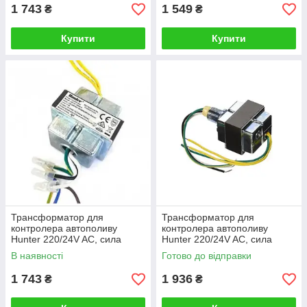
1 743
1 549
₴
₴
Купити
Купити
Трансформатор для
Трансформатор для
контролера автополиву
контролера автополиву
Hunter 220/24V AC, сила
Hunter 220/24V AC, сила
струму 1А (для X2, зовнішній)
струму 1,6А (ICC, ICC2, HCC
В наявності
Готово до відправки
и I-CORE, зовнішній)
1 743
1 936
₴
₴