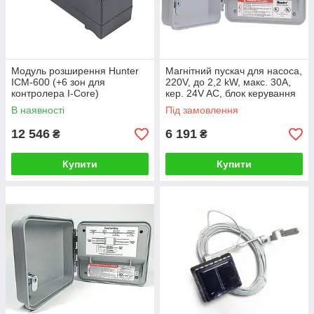
Модуль розширення Hunter
Магнітний пускач для насоса,
ICM-600 (+6 зон для
220V, до 2,2 kW, макс. 30А,
контролера I-Core)
кер. 24V AC, блок керування
насосом Hunter (США)
В наявності
Під замовлення
12 546
6 191
₴
₴
Купити
Купити