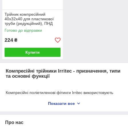
Трійник компресійний
40х32х40 для пластикової
труби (редукційний), ПНД
фітинги Irritec (Італія)
Готово до відправки
224
₴
Купити
Компресійні трійники Irritec - призначення, типи
та основні функції
Компресійні поліетиленові фітинги Irritec використовують
для з'єднання різних переходів трубопроводу. З'єднувальні та
редукційні трійники служать для сполучення між собою
Показати все
трьох частин трубопроводу, в тому числі різних діаметрів і
створюють єдину трубопровідну конструкцію. Як показує
практика фітинги пластикові більш стійкі й набагато краще
Про нас
переносять хімічні, фізичні та біологічні зовнішні фактори,