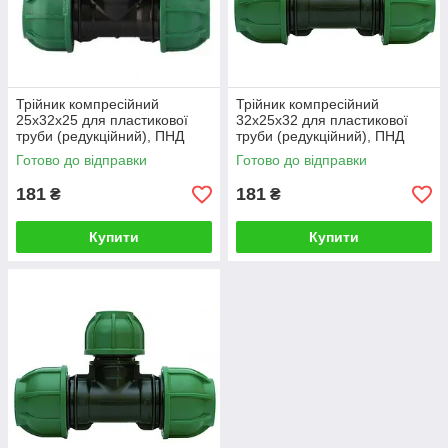
Трійник компресійний
Трійник компресійний
25х32х25 для пластикової
32х25х32 для пластикової
труби (редукційний), ПНД
труби (редукційний), ПНД
фітинги Irritec (Італія)
фітинги Irritec (Італія)
Готово до відправки
Готово до відправки
181
181
₴
₴
Купити
Купити