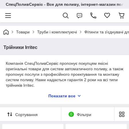
СпецПоливСервіс - Все для поливу, інтернет-магазин поли
Товари
Труби і комплектуючі
Фітинги та з'єднувачі д
Трійники Irritec
Компанія СпецПоливСервіс пропонує покупцям якісні
оригінальні товари для систем автоматичного поливу, а також
пропонує послуги з професійного проектування та монтажу
систем поливу. Нами надається гарантія 2 роки на всі типи
трійників Irritec.
Показати все
Підібрати та купити трійники Irritec для системи
поливу можна:
Сортування
0
Фільтри
онлайн через Корзину на сайті з доставкою по всій
Україні;