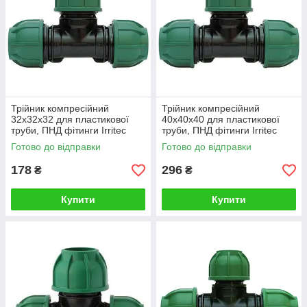
Трійник компресійний
Трійник компресійний
32х32х32 для пластикової
40х40х40 для пластикової
труби, ПНД фітинги Irritec
труби, ПНД фітинги Irritec
(Італія)
(Італія)
Готово до відправки
Готово до відправки
178
296
₴
₴
Купити
Купити