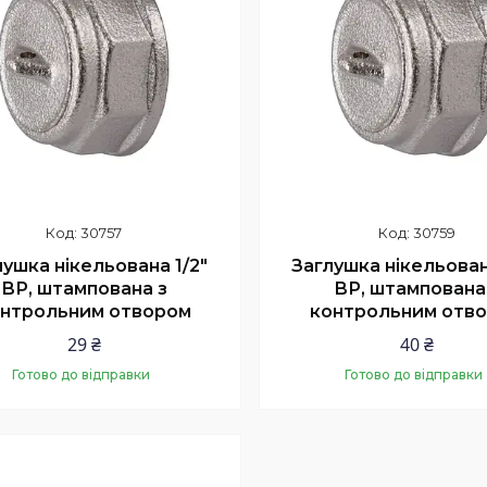
30757
30759
ушка нікельована 1/2″
Заглушка нікельован
ВР, штампована з
ВР, штампована
нтрольним отвором
контрольним отв
29 ₴
40 ₴
Готово до відправки
Готово до відправки
Купити
Купити