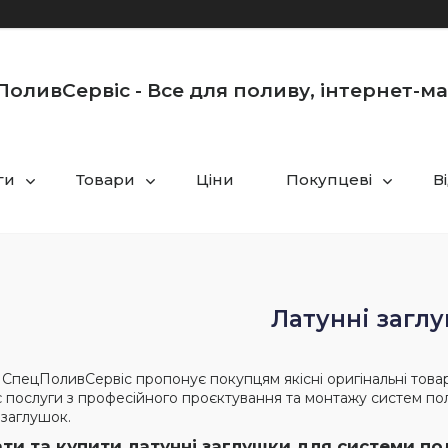
оливСервіс - Все для поливу, інтернет-м
ги
Товари
Ціни
Покупцеві
В
Латунні загл
 СпецПоливСервіс пропонує покупцям якісні оригінальні това
 послуги з професійного проєктування та монтажу систем поли
 заглушок.
ати та купити латунні заглушки для системи по