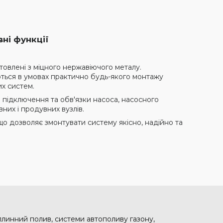
вні функції
отовлені з міцного нержавіючого металу.
уються в умовах практично будь-якого монтажу
их систем.
 підключення та обв'язки насоса, насосного
вних і продувних вузлів.
що дозволяє змонтувати систему якісно, надійно та
аплинний полив, системи автополиву газону,