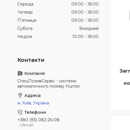
Середа
09:00
18:00
Четвер
09:00
18:00
Пʼятниця
09:00
18:00
Субота
Вихідний
Неділя
10:00
18:00
Загл
СпецПоливСервіс - cистеми
ко
автоматичного поливу Hunter.
м, Київ, Україна
+380 (93) 082-26-08
Lifecell