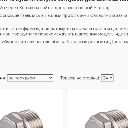
йн через Кошик на сайті з доставкою по всій Україні;
фоном, зв'язавшись із нашими профільними фахівцями із зазна
анти нашої фірми відповідатимуть на всі ваші питання і допо
вимог, порадити та порекомендують відповідну модель індивід
риймається післяплатою або на банківські реквізити. Доста