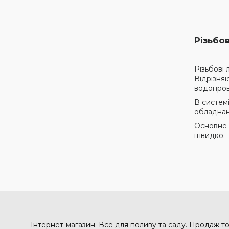
Різьбов
Різьбові 
Відрізня
водопров
В систем
обладнанн
Основне 
швидко.
Інтернет-магазин. Все для поливу та саду. Продаж то