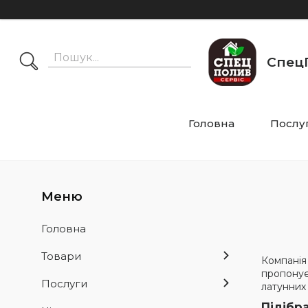
СпецП
Головна
Послу
Головна
Товари
Компанія
пропонує
Послуги
латунних
Підібр