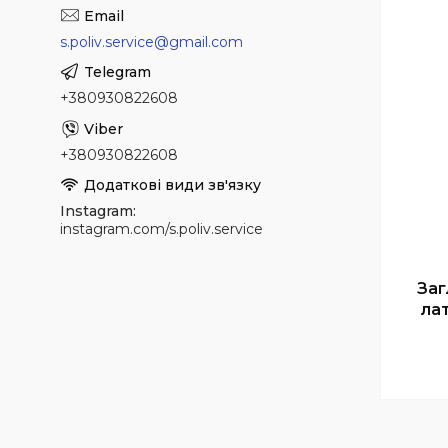
s.poliv.service@gmail.com
+380930822608
+380930822608
Instagram
instagram.com/s.poliv.service
Заг
лат