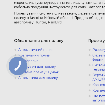
мікрополив, туманоутворення теплиць, купити шланги 
кабельна продукція, інструменти для саду. Каталог т
Проектування систем поливу газону, систем крапельн
поливу в Києві та Київській області. Продаж обладн
автополиву Hunter, RainBird
Обладнання для поливу
Проекту
Автоматичний полив
Розрах
Крапельний полив
Систем
ферми
Мікрополив
Систем
Зрошувачі для поливу
теплиц
Система поливу "Туман"
Верхній
Автоматика для поливу
дощува
Крапел
Крапел
Що пот
автопо