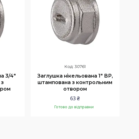
30761
а 3/4″
Заглушка нікельована 1″ ВР,
 з
штампована з контрольним
ором
отвором
63 ₴
Готово до відправки
Купити