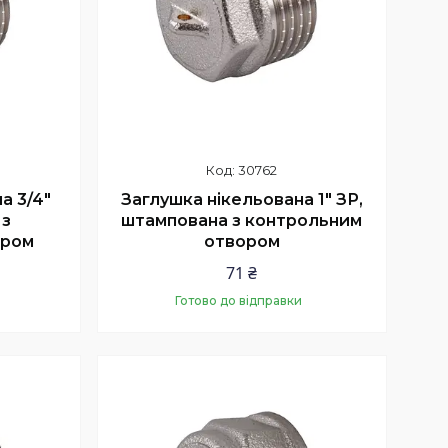
30762
а 3/4″
Заглушка нікельована 1″ ЗР,
 з
штампована з контрольним
ором
отвором
71 ₴
Готово до відправки
Купити