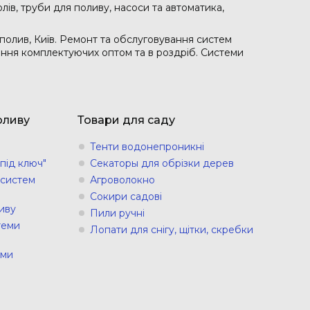
лів, труби для поливу, насоси та автоматика,
полив, Київ. Ремонт та обслуговування систем
чання комплектуючих оптом та в роздріб. Системи
оливу
Товари для саду
Тенти водонепроникні
під ключ"
Секаторы для обрізки дерев
 систем
Агроволокно
Сокири садові
иву
Пили ручні
теми
Лопати для снігу, щітки, скребки
еми