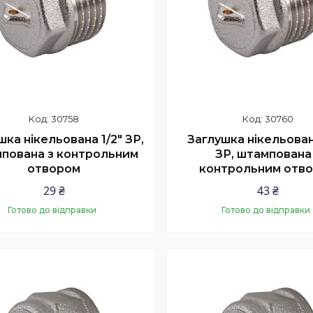
30758
30760
шка нікельована 1/2″ ЗР,
Заглушка нікельован
пована з контрольним
ЗР, штампована
отвором
контрольним отв
29 ₴
43 ₴
Готово до відправки
Готово до відправки
Купити
Купити