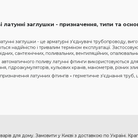
і латунні заглушки - призначення, типи та осно
латунні заглушки - це арматурні з'єднувачі трубопроводу, виг
ються надійністю і тривалим терміном експлуатації. Застосов
ідних, сантехнічних, поливальних, вентиляційних, опалювальн
і автоматичного поливу латунні фітинги використовуються для
я, гідроакумуляторів, кульових кранів, манометрів, різних зли
призначення латунних фітингів
-
герметичне з'єднання труб, 
варів для дому. Замовити у Києві з доставкою по Україні. Кр