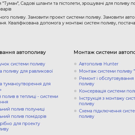
"Туман", Садові шланги та пістолети, зрошувачі для поливу по
оварів
ого поливу. Замовити проект системи поливу. Замовити авто
ання. Кваліфікована допомога у монтажі систем поливу, поста
вання автополиву
Монтаж системи автоп
унок системи поливу
Автополив Hunter
а поливу для равликової
Монтаж системи поливу "
Ремонт і обслуговування
а туманоутворення для
поливу
ь
Консервація системи пол
 полив в теплиці - системи
Інструкція з монтажу сис
ння
поливу
ьний полив полуниці
Схема підключення сист
ьний полив помідорів
поливу
рібно для проекту
ливу