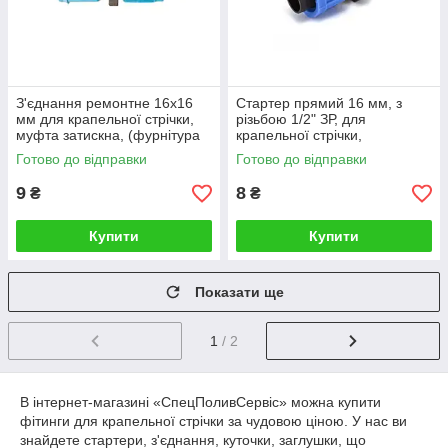
З'єднання ремонтне 16х16
Стартер прямий 16 мм, з
мм для крапельної стрічки,
різьбою 1/2" ЗР, для
муфта затискна, (фурнітура
крапельної стрічки,
для монтажу крапельного
(фурнітура для монтажу
Готово до відправки
Готово до відправки
поливу)
крапельного поливу)
9
8
₴
₴
Купити
Купити
Показати ще
1
/ 2
В інтернет-магазині «СпецПоливСервіс» можна купити
фітинги для крапельної стрічки за чудовою ціною. У нас ви
знайдете стартери, з'єднання, куточки, заглушки, що