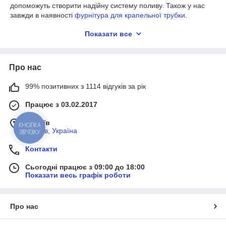
допоможуть створити надійну систему поливу. Також у нас
завжди в наявності
фурнітура для крапельної трубки
.
Показати все
Чому наші фітинги для крапельної
стрічки кращі?
Про нас
Наша компанія займається реалізацією, проектуванням,
монтажем та сервісним обслуговуванням автоматичних
99% позитивних з 1114 відгуків за рік
систем поливу вже багато років. Тому ми точно знаємо
характеристики і призначення кожного виробу,
Працює з 03.02.2017
представленого в каталозі. Перелічимо кілька наших
головних переваг
м. Київ
КНОПКА
Великий вибір. У нашому каталозі є крапельна
м, Київ, Україна
ЗВ'ЯЗКУ
стрічка фітинги, а також все обладнання та
комплектуючі, які необхідні для створення ефективної
Контакти
автоматичної зрошувальної системи. Усього понад 15
Сьогодні працює з 09:00 до 18:00
розділів із сотнями виробів. Завдяки цьому ви можете
Показати весь графік роботи
придбати в нашому інтернет-магазині все для системи
поливу.
Високоякісні вироби. Ми реалізуємо тільки ту
Про нас
продукцію, в якості якої переконалися самі. Компанія
займається не лише продажем, а й проектуванням,