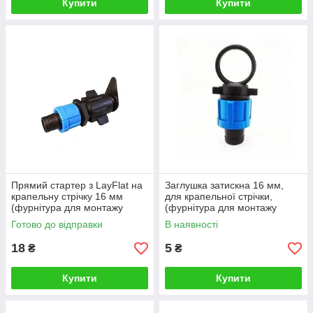
Купити
Купити
Прямий стартер з LayFlat на
Заглушка затискна 16 мм,
крапельну стрічку 16 мм
для крапельної стрічки,
(фурнітура для монтажу
(фурнітура для монтажу
крапельного поливу)
крапельного поливу), Україна
Готово до відправки
В наявності
18
5
₴
₴
Купити
Купити